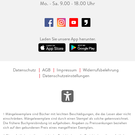
Mo. - Sa. 9.00 - 18.00 Uhr
Laden Sie unsere App herunter.
Datenschutz
AGB
Impressum
Widerrufsbelehrung
Datenschutzeinstellungen
Mängelexemplare sind Bücher mit leichten Beschädigungen, die das Lesen aber nicht
1
einschränken. Mängelexemplare sind durch einen Stempel als solche gekennzeichnet.
Die frühere Buchpreisbindung ist aufgehoben. Angaben zu Preissenkungen beziehen
sich auf den gebundenen Preis eines mangelfreien Exemplars.