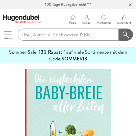
100 Tage Rückgaberecht***
Abholung in über 100 Filialen
Filiale
Konto
Merkzettel
Warenkorb
Hugendubel
Menu
Summer Sale:
13% Rabatt
auf viele Sortimente mit dem
12
mehr
Code
SOMMER13
erfahren