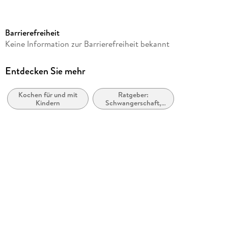
Reihe
Die einfachsten aller Zeiten
Barrierefreiheit
Autor/Autorin
Keine Information zur Barrierefreiheit bekannt
Dunja Rieber
Verlag/Hersteller
Entdecken Sie mehr
Trias
Kochen für und mit
Ratgeber:
Produktart
Kindern
Schwangerschaft,
kartoniert
Geburt und
Babypflege
Abbildungen
110 Abbildungen
Gewicht
287 g
Größe (L/B/H)
215/161/13 mm
Sonstiges
Broschiert (KB)