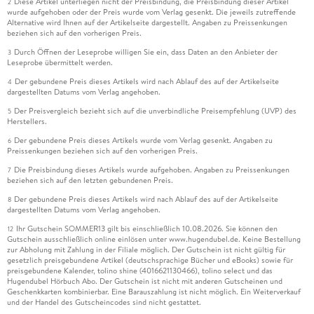
Diese Artikel unterliegen nicht der Preisbindung, die Preisbindung dieser Artikel
2
wurde aufgehoben oder der Preis wurde vom Verlag gesenkt. Die jeweils zutreffende
Alternative wird Ihnen auf der Artikelseite dargestellt. Angaben zu Preissenkungen
beziehen sich auf den vorherigen Preis.
Durch Öffnen der Leseprobe willigen Sie ein, dass Daten an den Anbieter der
3
Leseprobe übermittelt werden.
Der gebundene Preis dieses Artikels wird nach Ablauf des auf der Artikelseite
4
dargestellten Datums vom Verlag angehoben.
Der Preisvergleich bezieht sich auf die unverbindliche Preisempfehlung (UVP) des
5
Herstellers.
Der gebundene Preis dieses Artikels wurde vom Verlag gesenkt. Angaben zu
6
Preissenkungen beziehen sich auf den vorherigen Preis.
Die Preisbindung dieses Artikels wurde aufgehoben. Angaben zu Preissenkungen
7
beziehen sich auf den letzten gebundenen Preis.
Der gebundene Preis dieses Artikels wird nach Ablauf des auf der Artikelseite
8
dargestellten Datums vom Verlag angehoben.
Ihr Gutschein SOMMER13 gilt bis einschließlich 10.08.2026. Sie können den
12
Gutschein ausschließlich online einlösen unter www.hugendubel.de. Keine Bestellung
zur Abholung mit Zahlung in der Filiale möglich. Der Gutschein ist nicht gültig für
gesetzlich preisgebundene Artikel (deutschsprachige Bücher und eBooks) sowie für
preisgebundene Kalender, tolino shine (4016621130466), tolino select und das
Hugendubel Hörbuch Abo. Der Gutschein ist nicht mit anderen Gutscheinen und
Geschenkkarten kombinierbar. Eine Barauszahlung ist nicht möglich. Ein Weiterverkauf
und der Handel des Gutscheincodes sind nicht gestattet.