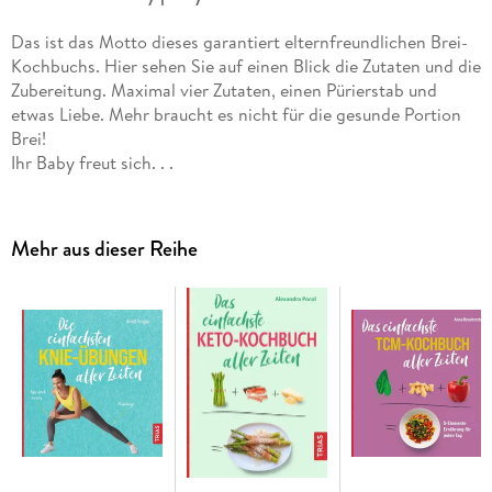
Das ist das Motto dieses garantiert elternfreundlichen Brei-
Kochbuchs. Hier sehen Sie auf einen Blick die Zutaten und die
Zubereitung. Maximal vier Zutaten, einen Pürierstab und
etwas Liebe. Mehr braucht es nicht für die gesunde Portion
Brei!
Ihr Baby freut sich. . .
- auf die leckersten Gerichte ab dem 6. Monat: von
Anfängerbreien bis hin zum ersten kleinen Gericht.
Mehr aus dieser Reihe
- auf die richtige Ernährung zur richtigen Zeit: Der
Breifahrplan zeigt, was Ihr Baby braucht und was es wann gut
verträgt.
- auf entspannte Eltern: Egal ob Fingerfood oder
Vorratshaltung - jetzt kann nichts mehr schiefgehen.
Machen Sie es sich einfach und Ihr Baby glücklich!