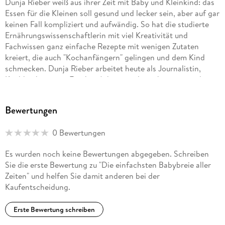
Dunja Rieber weiß aus ihrer Zeit mit Baby und Kleinkind: das
Essen für die Kleinen soll gesund und lecker sein, aber auf gar
keinen Fall kompliziert und aufwändig. So hat die studierte
Ernährungswissenschaftlerin mit viel Kreativität und
Fachwissen ganz einfache Rezepte mit wenigen Zutaten
kreiert, die auch "Kochanfängern" gelingen und dem Kind
schmecken. Dunja Rieber arbeitet heute als Journalistin,
Kochbuchautorin. Für ihre Arbeit wurde sie bereits mit dem
Journalistenpreis der Deutschen Gesellschaft für Ernährung
(DGE) ausgezeichnet. Sie lebt und arbeitet mit ihren beiden
Bewertungen
Töchtern und ihrem Mann in Landsberg/Bayern.
0 Bewertungen
Es wurden noch keine Bewertungen abgegeben. Schreiben
Sie die erste Bewertung zu "Die einfachsten Babybreie aller
Zeiten" und helfen Sie damit anderen bei der
Kaufentscheidung.
Erste Bewertung schreiben