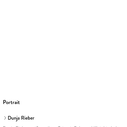
ISBN
9783432109121
Herstelleradresse
Georg Thieme Verlag KG, Oswald-Hesse-Straße 50, 70469
Stuttgart, info@thieme.de
Portrait
Dunja Rieber