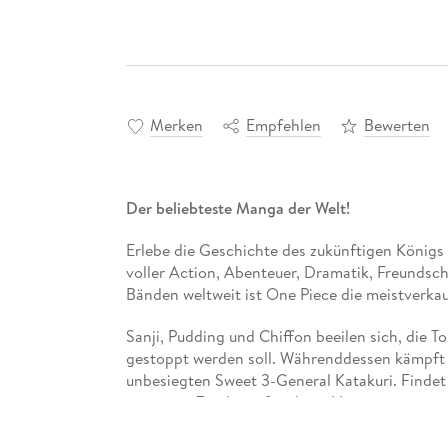
Merken
Empfehlen
Bewerten
Der beliebteste Manga der Welt!
Erlebe die Geschichte des zukünftigen Königs 
voller Action, Abenteuer, Dramatik, Freundsc
Bänden weltweit ist One Piece die meistverka
Sanji, Pudding und Chiffon beeilen sich, die T
gestoppt werden soll. Währenddessen kämpft 
unbesiegten Sweet 3-General Katakuri. Findet
extremen Zweikampf steht an! !
Für Fans von Naruto, Dragon Ball, My Hero Ac