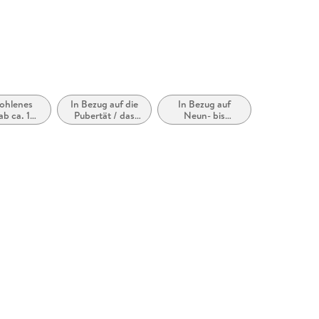
produktsicherheit@carlsen.de
ohlenes
In Bezug auf die
In Bezug auf
 ab ca. 10
Pubertät / das
Neun- bis
ahre
Teenageralter
Zwölfjährige