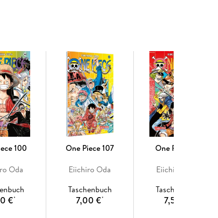
 Anime on Demand
iece 100
One Piece 107
One Piece 97
iro Oda
Eiichiro Oda
Eiichiro Oda
henbuch
Taschenbuch
Taschenbuch
50 €
7,00 €
7,50 €
*
*
*