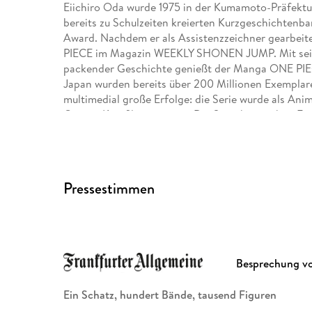
Eiichiro Oda wurde 1975 in der Kumamoto-Präfektu
bereits zu Schulzeiten kreierten Kurzgeschichtenb
Award. Nachdem er als Assistenzzeichner gearbeitet
PIECE im Magazin WEEKLY SHONEN JUMP. Mit seine
packender Geschichte genießt der Manga ONE PIECE 
Japan wurden bereits über 200 Millionen Exemplare
multimedial große Erfolge: die Serie wurde als Anim
Games, Kinofilmen u. v. m. Die Serie hat auch in E
Ausgabe des Manga kommt dreimonatlich bei Carl
sowie der Kurzgeschichtenband WANTED erschien
Antje Bockel wurde in Wülfrath in Nordrhein-Westf
Pressestimmen
Linguistik in Marburg und lebte von 1992 bis 1996 i
Manga aus dem Japanischen.
Besprechung v
Ein Schatz, hundert Bände, tausend Figuren