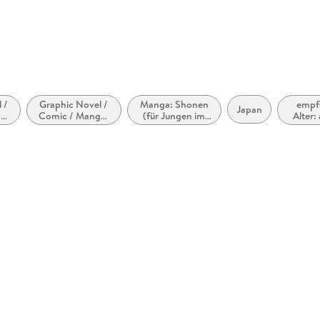
Hamburg, 
 /
Graphic Novel /
Manga: Shonen
empf
Japan
a:
Comic / Manga:
(für Jungen im
Alter:
und
Action und
Teenageralter)
J
en
Abenteuer