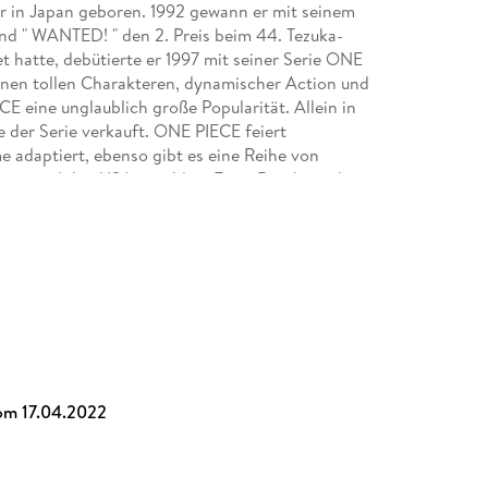
r in Japan geboren. 1992 gewann er mit seinem
and " WANTED! " den 2. Preis beim 44. Tezuka-
 hatte, debütierte er 1997 mit seiner Serie ONE
n tollen Charakteren, dynamischer Action und
eine unglaublich große Popularität. Allein in
 der Serie verkauft. ONE PIECE feiert
e adaptiert, ebenso gibt es eine Reihe von
uropa und den USA unzählige Fans. Die deutsche
sen, außerdem sind mehrere Guides und Romane
en!
alen geboren, studierte Japanologie und
n Shizuoka, Japan. Sie übersetzt hauptsächlich
om 17.04.2022