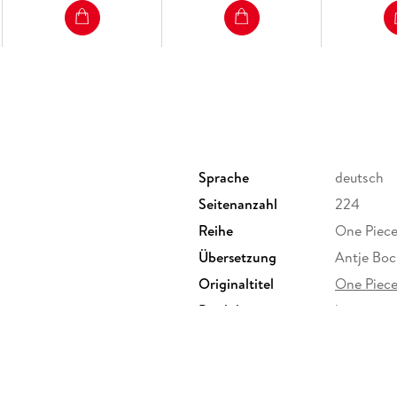
Sprache
deutsch
Seitenanzahl
224
Reihe
One Piece
Übersetzung
Antje Boc
Originaltitel
One Piec
Produktart
kartoniert
Gewicht
170 g
Sonstiges
Lesericht
Herstelleradresse
Carlsen V