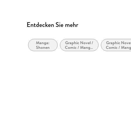
Entdecken Sie mehr
Manga:
Graphic Novel /
Graphic Novel
Shonen
Comic / Manga:
Comic / Mang
Inspiriert von
Superhelden 
oder adaptiert
Superschurk
von anderen
Medien