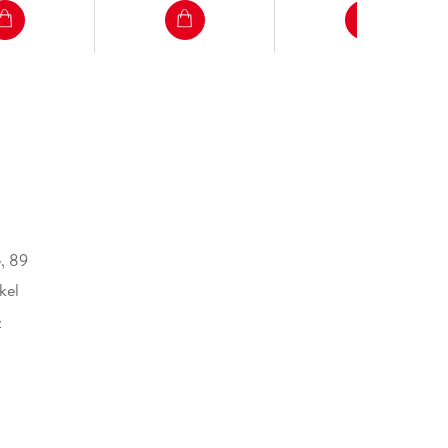
, 89
kel
e
ung japanisch
erlag GmbH, Völckersstraße 14-20, 22765