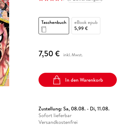
Fremdsprachige Bücher
n Lernhilfen
 Jugendbücher
eiber
Hörbuch Downloads im Bundle
cher
 Vergleich
 Puzzlezubehör
Lernen
New Adult
STABILO
Taschenbücher
hilfen
hriller
 Backen
er
lender
Ratgeber
Taschenbuch
eBook epub
op
hriller
Romance
5,99 €
Sachbücher
precher:innen
Science Fiction
7,50 €
inkl. Mwst.
Fremdsprachige Bücher
In den Warenkorb
Zustellung:
Sa, 08.08. - Di, 11.08.
Sofort lieferbar
Versandkostenfrei