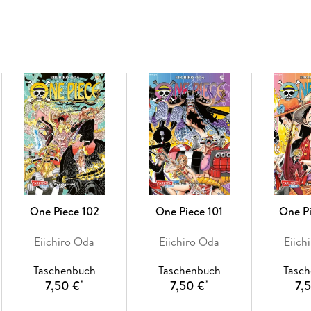
Weitere Infos:
- Anime-Serie bei Crunchyroll, Wakanim und
- bisher 13 Anime-Kinofilme
- DVD/BD bei Kazé
- Live-Action-Netflixserie geplant
- diverse Videospiele
- ab 10 Jahren
One Piece 102
One Piece 101
One P
Eiichiro Oda
Eiichiro Oda
Eiich
Taschenbuch
Taschenbuch
Tasc
7,50 €
7,50 €
7,
*
*