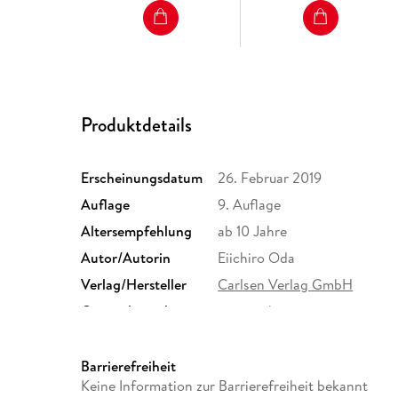
Produktdetails
Erscheinungsdatum
26. Februar 2019
Auflage
9. Auflage
Altersempfehlung
ab 10 Jahre
Autor/Autorin
Eiichiro Oda
Verlag/Hersteller
Carlsen Verlag GmbH
Originalsprache
japanisch
Abbildungen
sw
Größe (L/B/H)
175/113/20 mm
Barrierefreiheit
Keine Information zur Barrierefreiheit bekannt
ISBN
9783551717900