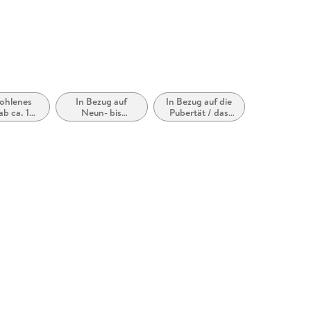
ohlenes
In Bezug auf
In Bezug auf die
 ab ca. 10
Neun- bis
Pubertät / das
ahre
Zwölfjährige
Teenageralter