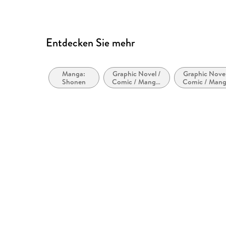
Hamburg, produktsicherheit
Entdecken Sie mehr
Manga:
Graphic Novel /
Graphic Novel
Shonen
Comic / Manga:
Comic / Mang
Inspiriert von
Superhelden 
oder adaptiert
Superschurk
von anderen
Medien