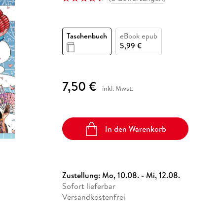
Fremdsprachige Bücher
n Lernhilfen
 Jugendbücher
eiber
Hörbuch Downloads im Bundle
cher
 Vergleich
 Puzzlezubehör
Lernen
New Adult
STABILO
Taschenbücher
hilfen
hriller
 Backen
er
lender
Ratgeber
Taschenbuch
eBook epub
op
hriller
Romance
5,99 €
Sachbücher
precher:innen
Science Fiction
7,50 €
inkl. Mwst.
Fremdsprachige Bücher
In den Warenkorb
Zustellung:
Mo, 10.08. - Mi, 12.08.
Sofort lieferbar
Versandkostenfrei