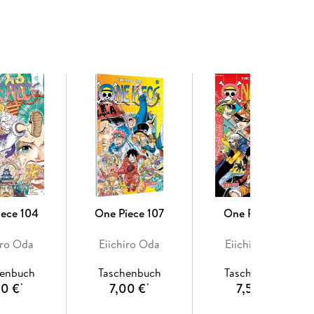
 Anime on Demand
iece 104
One Piece 107
One Piece 97
iro Oda
Eiichiro Oda
Eiichiro Oda
henbuch
Taschenbuch
Taschenbuch
00 €
7,00 €
7,50 €
*
*
*