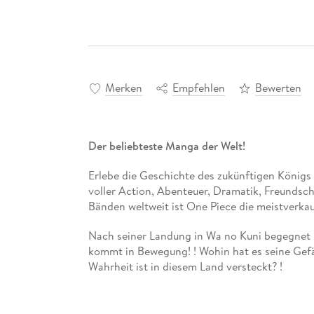
Merken
Empfehlen
Bewerten
Der beliebteste Manga der Welt!
Erlebe die Geschichte des zukünftigen Königs 
voller Action, Abenteuer, Dramatik, Freundsc
Bänden weltweit ist One Piece die meistverka
Nach seiner Landung in Wa no Kuni begegnet 
kommt in Bewegung! ! Wohin hat es seine Gef
Wahrheit ist in diesem Land versteckt? !
Für Fans von Naruto, Dragon Ball, My Hero Ac