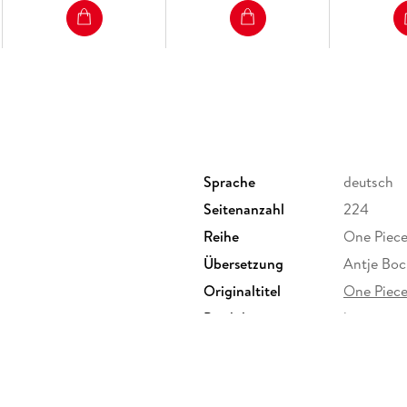
Sprache
deutsch
Seitenanzahl
224
Reihe
One Piece
Übersetzung
Antje Boc
Originaltitel
One Piec
Produktart
kartoniert
Gewicht
169 g
ISBN
9783551
rsstraße 14-20, 22765