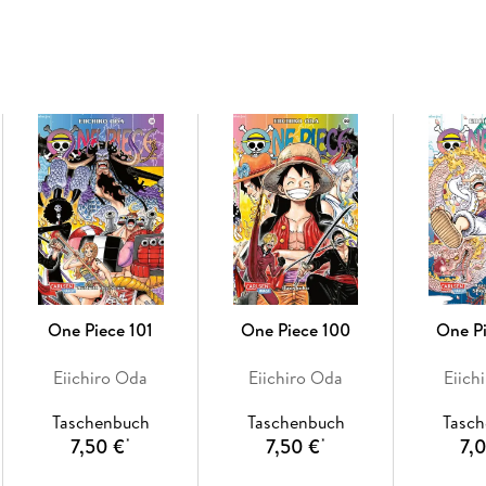
Weitere Infos:
- Anime-Serie bei Crunchyroll, Wakanim und
- bisher 13 Anime-Kinofilme
- DVD/BD bei Kazé
- Live-Action-Netflixserie geplant
- diverse Videospiele
- ab 10 Jahren
One Piece 101
One Piece 100
One P
Eiichiro Oda
Eiichiro Oda
Eiich
Taschenbuch
Taschenbuch
Tasc
7,50 €
7,50 €
7,
*
*