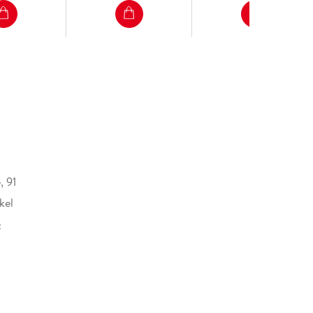
, 91
kel
e
728654