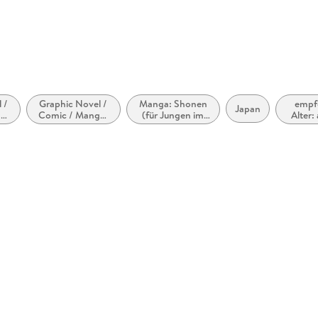
@carlsen.de
 /
Graphic Novel /
Manga: Shonen
empf
Japan
a:
Comic / Manga:
(für Jungen im
Alter:
und
Action und
Teenageralter)
J
en
Abenteuer