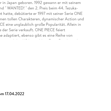
r in Japan geboren. 1992 gewann er mit seinem
and " WANTED! " den 2. Preis beim 44. Tezuka-
 hatte, debütierte er 1997 mit seiner Serie ONE
n tollen Charakteren, dynamischer Action und
eine unglaublich große Popularität. Allein in
 der Serie verkauft. ONE PIECE feiert
e adaptiert, ebenso gibt es eine Reihe von
uropa und den USA unzählige Fans. Die deutsche
sen, außerdem sind mehrere Guides und Romane
en!
alen geboren, studierte Japanologie und
n Shizuoka, Japan. Sie übersetzt hauptsächlich
om 17.04.2022