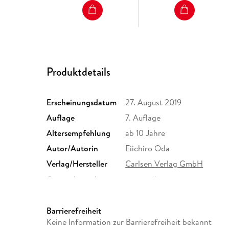
Produktdetails
Erscheinungsdatum
27. August 2019
Auflage
7. Auflage
Altersempfehlung
ab 10 Jahre
Autor/Autorin
Eiichiro Oda
Verlag/Hersteller
Carlsen Verlag GmbH
Originalsprache
japanisch
Abbildungen
sw
Größe (L/B/H)
175/113/22 mm
Barrierefreiheit
Keine Information zur Barrierefreiheit bekannt
Herstelleradresse
Carlsen Verlag GmbH, Völcke