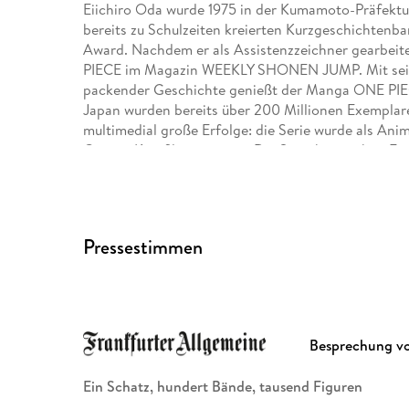
Eiichiro Oda wurde 1975 in der Kumamoto-Präfektu
bereits zu Schulzeiten kreierten Kurzgeschichtenb
Award. Nachdem er als Assistenzzeichner gearbeitet
PIECE im Magazin WEEKLY SHONEN JUMP. Mit seine
packender Geschichte genießt der Manga ONE PIECE 
Japan wurden bereits über 200 Millionen Exemplare
multimedial große Erfolge: die Serie wurde als Anim
Games, Kinofilmen u. v. m. Die Serie hat auch in E
Ausgabe des Manga kommt dreimonatlich bei Carl
sowie der Kurzgeschichtenband WANTED erschien
Antje Bockel wurde in Wülfrath in Nordrhein-Westf
Pressestimmen
Linguistik in Marburg und lebte von 1992 bis 1996 i
Manga aus dem Japanischen.
Besprechung v
Ein Schatz, hundert Bände, tausend Figuren