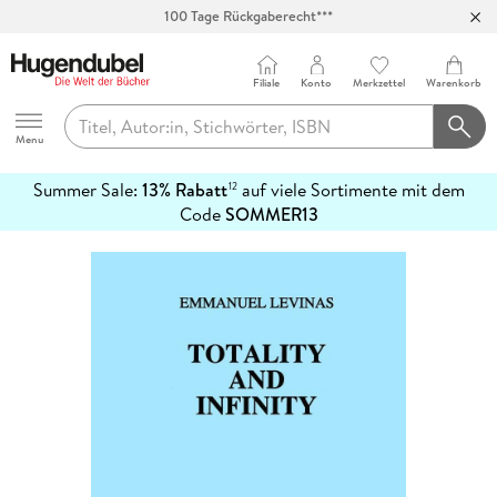
100 Tage Rückgaberecht***
Abholung in über 100 Filialen
Filiale
Konto
Merkzettel
Warenkorb
Hugendubel
Menu
Summer Sale:
13% Rabatt
auf viele Sortimente mit dem
12
mehr
Code
SOMMER13
erfahren