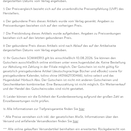
dargestellten Datums vom Verlag angehoben.
Der Preisvergleich bezieht sich auf die unverbindliche Preisempfehlung (UVP) des
5
Herstellers.
Der gebundene Preis dieses Artikels wurde vom Verlag gesenkt. Angaben zu
6
Preissenkungen beziehen sich auf den vorherigen Preis.
Die Preisbindung dieses Artikels wurde aufgehoben. Angaben zu Preissenkungen
7
beziehen sich auf den letzten gebundenen Preis.
Der gebundene Preis dieses Artikels wird nach Ablauf des auf der Artikelseite
8
dargestellten Datums vom Verlag angehoben.
Ihr Gutschein SOMMER13 gilt bis einschließlich 10.08.2026. Sie können den
12
Gutschein ausschließlich online einlösen unter www.hugendubel.de. Keine Bestellung
zur Abholung mit Zahlung in der Filiale möglich. Der Gutschein ist nicht gültig für
gesetzlich preisgebundene Artikel (deutschsprachige Bücher und eBooks) sowie für
preisgebundene Kalender, tolino shine (4016621130466), tolino select und das
Hugendubel Hörbuch Abo. Der Gutschein ist nicht mit anderen Gutscheinen und
Geschenkkarten kombinierbar. Eine Barauszahlung ist nicht möglich. Ein Weiterverkauf
und der Handel des Gutscheincodes sind nicht gestattet.
Leider können wir die Echtheit der Kundenbewertung aufgrund der großen Zahl an
15
Einzelbewertungen nicht prüfen.
Alle Informationen zur Tiefpreisgarantie finden Sie
hier
16
Alle Preise verstehen sich inkl. der gesetzlichen MwSt. Informationen über den
*
Versand und anfallende Versandkosten finden Sie
hier
Alle online gekauften Versandartikel beinhalten ein erweitertes Rückgaberecht von
***