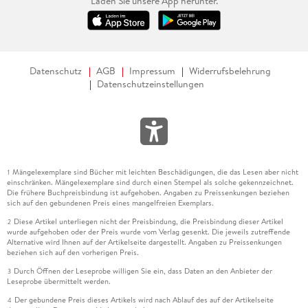
Laden Sie unsere App herunter.
Datenschutz
AGB
Impressum
Widerrufsbelehrung
Datenschutzeinstellungen
Mängelexemplare sind Bücher mit leichten Beschädigungen, die das Lesen aber nicht
1
einschränken. Mängelexemplare sind durch einen Stempel als solche gekennzeichnet.
Die frühere Buchpreisbindung ist aufgehoben. Angaben zu Preissenkungen beziehen
sich auf den gebundenen Preis eines mangelfreien Exemplars.
Diese Artikel unterliegen nicht der Preisbindung, die Preisbindung dieser Artikel
2
wurde aufgehoben oder der Preis wurde vom Verlag gesenkt. Die jeweils zutreffende
Alternative wird Ihnen auf der Artikelseite dargestellt. Angaben zu Preissenkungen
beziehen sich auf den vorherigen Preis.
Durch Öffnen der Leseprobe willigen Sie ein, dass Daten an den Anbieter der
3
Leseprobe übermittelt werden.
Der gebundene Preis dieses Artikels wird nach Ablauf des auf der Artikelseite
4