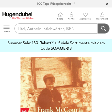
100 Tage Rückgaberecht***
Abholung in über 100 Filialen
Filiale
Konto
Merkzettel
Warenkorb
Hugendubel
Menu
Summer Sale:
13% Rabatt
auf viele Sortimente mit dem
12
mehr
Code
SOMMER13
erfahren