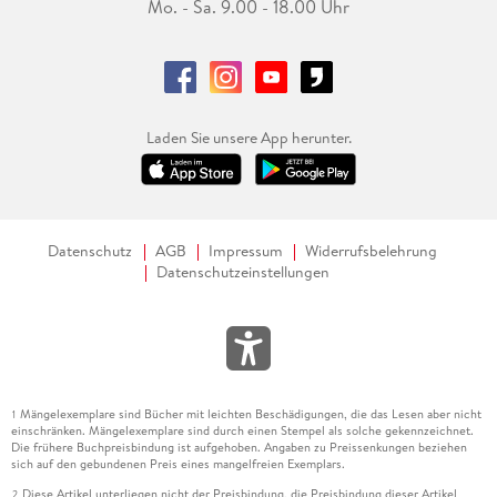
Mo. - Sa. 9.00 - 18.00 Uhr
Laden Sie unsere App herunter.
Datenschutz
AGB
Impressum
Widerrufsbelehrung
Datenschutzeinstellungen
Mängelexemplare sind Bücher mit leichten Beschädigungen, die das Lesen aber nicht
1
einschränken. Mängelexemplare sind durch einen Stempel als solche gekennzeichnet.
Die frühere Buchpreisbindung ist aufgehoben. Angaben zu Preissenkungen beziehen
sich auf den gebundenen Preis eines mangelfreien Exemplars.
Diese Artikel unterliegen nicht der Preisbindung, die Preisbindung dieser Artikel
2