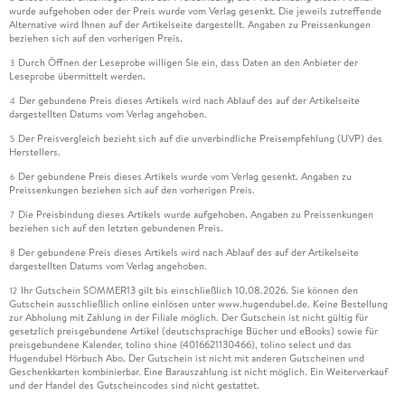
wurde aufgehoben oder der Preis wurde vom Verlag gesenkt. Die jeweils zutreffende
Alternative wird Ihnen auf der Artikelseite dargestellt. Angaben zu Preissenkungen
beziehen sich auf den vorherigen Preis.
Durch Öffnen der Leseprobe willigen Sie ein, dass Daten an den Anbieter der
3
Leseprobe übermittelt werden.
Der gebundene Preis dieses Artikels wird nach Ablauf des auf der Artikelseite
4
dargestellten Datums vom Verlag angehoben.
Der Preisvergleich bezieht sich auf die unverbindliche Preisempfehlung (UVP) des
5
Herstellers.
Der gebundene Preis dieses Artikels wurde vom Verlag gesenkt. Angaben zu
6
Preissenkungen beziehen sich auf den vorherigen Preis.
Die Preisbindung dieses Artikels wurde aufgehoben. Angaben zu Preissenkungen
7
beziehen sich auf den letzten gebundenen Preis.
Der gebundene Preis dieses Artikels wird nach Ablauf des auf der Artikelseite
8
dargestellten Datums vom Verlag angehoben.
Ihr Gutschein SOMMER13 gilt bis einschließlich 10.08.2026. Sie können den
12
Gutschein ausschließlich online einlösen unter www.hugendubel.de. Keine Bestellung
zur Abholung mit Zahlung in der Filiale möglich. Der Gutschein ist nicht gültig für
gesetzlich preisgebundene Artikel (deutschsprachige Bücher und eBooks) sowie für
preisgebundene Kalender, tolino shine (4016621130466), tolino select und das
Hugendubel Hörbuch Abo. Der Gutschein ist nicht mit anderen Gutscheinen und
Geschenkkarten kombinierbar. Eine Barauszahlung ist nicht möglich. Ein Weiterverkauf
und der Handel des Gutscheincodes sind nicht gestattet.