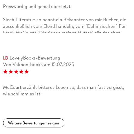
Preiswürdig und genial übersetzt
Siech-Literatur: so nennt ein Bekannter von mir Bücher, die
ausschließlich vom Elend handeln, vom "Dahinsiechen". Für
Frank McCourts "Die Asche meiner Mutter" gilt das aber
nicht, obwohl wirklich alles an dieser Kindheit im Irland der
30er und 40er Jahre schrecklich ist. Armut, Hunger,
Alkoholismus, Gewalt, sexueller Missbrauch, kurz:
LovelyBooks-Bewertung
unvorstellbares Leid, das durch die sorglosen Augen eines
Von Valmontbooks
am
15.07.2025
Kindes erzählt wird mit einem schnoddrigen - und von Harry
Rowohlt genial übersetzten - irischen Akzent."Die Asche
meiner Mutter" hat 1997 den Pulitzerpreis in der Kategorie
"Autobiographie" gewonnen; meinetwegen hätten sie auch
McCourt erzählt bitteres Leben so, dass man fast vergisst,
den Nobelpreis draufpacken können. Selten hat mich ein
wie schlimm es ist.
Buch so bewegt.
Weitere Bewertungen zeigen