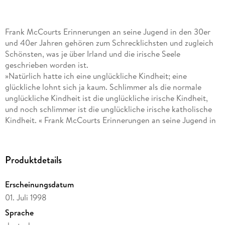
Frank McCourts Erinnerungen an seine Jugend in den 30er
und 40er Jahren gehören zum Schrecklichsten und zugleich
Schönsten, was je über Irland und die irische Seele
geschrieben worden ist.
»Natürlich hatte ich eine unglückliche Kindheit; eine
glückliche lohnt sich ja kaum. Schlimmer als die normale
unglückliche Kindheit ist die unglückliche irische Kindheit,
und noch schlimmer ist die unglückliche irische katholische
Kindheit. « Frank McCourts Erinnerungen an seine Jugend in
den 30er und 40er Jahren gehören zum Schrecklichsten und
zugleich Schönsten, was je über Irland und die
Besonderheiten der irischen Seele geschrieben worden ist:
Produktdetails
eine Geschichte zwischen tiefstem Elend und höchster
Lebenslust, so komisch wie tragisch, erzählt mit
Erscheinungsdatum
unglaublichem Humor und Sprachwitz - und jedes Wort
01. Juli 1998
davon ist wahr.
Sprache