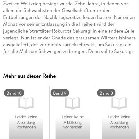
Zweiten Weltkrieg besiegt wurde. Zehn Jahre, in denen vor
allem die Schwächsten der Gesellschaft unter den
Entbehrungen der Nachkriegszeit zu leiden hatten. Nur einen
Monat vor seiner Entlassung in die Freiheit wird der
jugendliche Straftäter Rokurota Sakuragi in eine andere Zelle
verlegt. Nun ist er der Gnade des grausamen Wärters Ishihara
ausgeliefert, der vor nichts zurückschreckt, um Sakuragi ein
für alle Mal zum Schweigen zu bringen. Denn sollte Sakuragi
die Erziehungsanstalt verlassen, wird das schwere
Verbrechen, das Ishihara und Dr. Sasaki begangen haben, ans
Licht kommen. Als die Jungen aus Trakt 2, Zelle 6 von
Mehr aus dieser Reihe
Ishiharas Vorhaben erfahren, setzen sie alles daran, ihren
"Bruder" zu retten - und beginnen sofort, einen waghalsigen
Fluchtplan zu schmieden . . .
Band 10
Band 9
Band 8