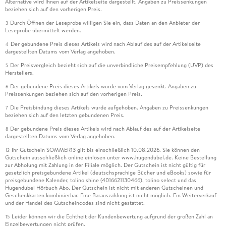
Alternative wird Ihnen auf der Artikelseite dargestellt. Angaben zu Preissenkungen
beziehen sich auf den vorherigen Preis.
Durch Öffnen der Leseprobe willigen Sie ein, dass Daten an den Anbieter der
3
Leseprobe übermittelt werden.
Der gebundene Preis dieses Artikels wird nach Ablauf des auf der Artikelseite
4
dargestellten Datums vom Verlag angehoben.
Der Preisvergleich bezieht sich auf die unverbindliche Preisempfehlung (UVP) des
5
Herstellers.
Der gebundene Preis dieses Artikels wurde vom Verlag gesenkt. Angaben zu
6
Preissenkungen beziehen sich auf den vorherigen Preis.
Die Preisbindung dieses Artikels wurde aufgehoben. Angaben zu Preissenkungen
7
beziehen sich auf den letzten gebundenen Preis.
Der gebundene Preis dieses Artikels wird nach Ablauf des auf der Artikelseite
8
dargestellten Datums vom Verlag angehoben.
Ihr Gutschein SOMMER13 gilt bis einschließlich 10.08.2026. Sie können den
12
Gutschein ausschließlich online einlösen unter www.hugendubel.de. Keine Bestellung
zur Abholung mit Zahlung in der Filiale möglich. Der Gutschein ist nicht gültig für
gesetzlich preisgebundene Artikel (deutschsprachige Bücher und eBooks) sowie für
preisgebundene Kalender, tolino shine (4016621130466), tolino select und das
Hugendubel Hörbuch Abo. Der Gutschein ist nicht mit anderen Gutscheinen und
Geschenkkarten kombinierbar. Eine Barauszahlung ist nicht möglich. Ein Weiterverkauf
und der Handel des Gutscheincodes sind nicht gestattet.
Leider können wir die Echtheit der Kundenbewertung aufgrund der großen Zahl an
15
Einzelbewertungen nicht prüfen.