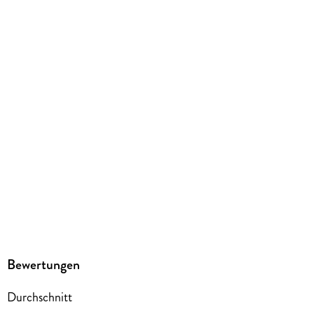
RAINBOW
Originalsprache
japanisch
Produktart
kartoniert
Gewicht
450 g
Größe (L/B/H)
208/142/33 mm
ISBN
9783757304881
Herstelleradresse
Penguin Random House Verlagsgruppe GmbH, Neumarkter
Straße 28, 81673 München,
Bewertungen
produktsicherheit@penguinrandomhouse.de
Durchschnitt