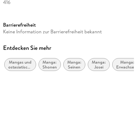
416
Altersempfehlung
ab 16 Jahre
Barrierefreiheit
Reihe
Keine Information zur Barrierefreiheit bekannt
RAINBOW, 2
Herausgegeben von
Entdecken Sie mehr
George Abe
Mangas und
Manga:
Manga:
Manga:
Manga:
Übersetzung
ostasiatische
Shonen
Seinen
Josei
Erwachsen
Burkhard Höfler
Comic-Stile
(Erotik,
bzw. -
extreme
Illustrationen
Traditionen
Gewalt)
Masasumi Kakizaki
Weitere Beteiligte
George Abe
Verlag/Hersteller
Manga Cult
Originaltitel