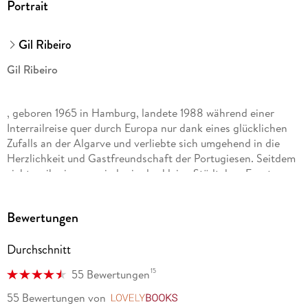
Portrait
Gil Ribeiro
Gil Ribeiro
, geboren 1965 in Hamburg, landete 1988 während einer
Interrailreise quer durch Europa nur dank eines glücklichen
Zufalls an der Algarve und verliebte sich umgehend in die
Herzlichkeit und Gastfreundschaft der Portugiesen. Seitdem
zieht es ihn immer wieder in das kleine Städtchen Fuseta an
der Ost-Algarve, wo ihm die Idee zu »Lost in Fuseta« kam. In
seinem deutschen Leben ist Gil Ribeiro alias Holger Karsten
Bewertungen
Schmidt seit vielen Jahren einer der erfolgreichsten
Drehbuchautoren Deutschlands. Er lebt und arbeitet bei
Durchschnitt
Stuttgart.
15
55 Bewertungen
55 Bewertungen
von
LovelyBooks