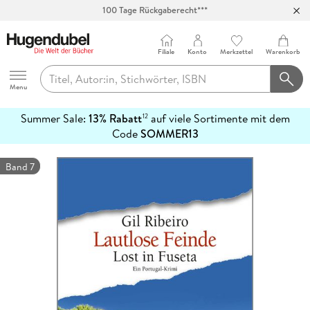
100 Tage Rückgaberecht***
Abholung in über 100 Filialen
Filiale
Konto
Merkzettel
Warenkorb
Hugendubel
Menu
Summer Sale:
13% Rabatt
auf viele Sortimente mit dem
12
mehr
Code
SOMMER13
erfahren
Band 7