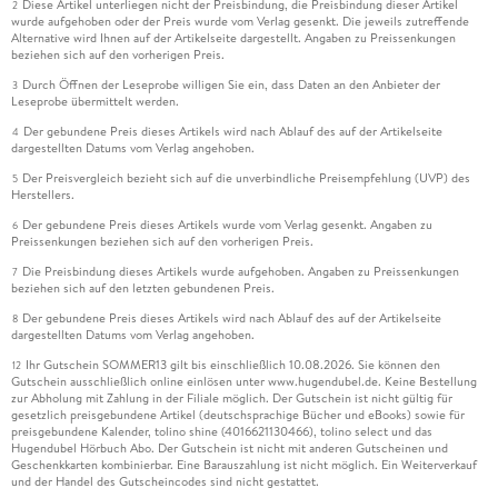
Diese Artikel unterliegen nicht der Preisbindung, die Preisbindung dieser Artikel
2
wurde aufgehoben oder der Preis wurde vom Verlag gesenkt. Die jeweils zutreffende
Alternative wird Ihnen auf der Artikelseite dargestellt. Angaben zu Preissenkungen
beziehen sich auf den vorherigen Preis.
Durch Öffnen der Leseprobe willigen Sie ein, dass Daten an den Anbieter der
3
Leseprobe übermittelt werden.
Der gebundene Preis dieses Artikels wird nach Ablauf des auf der Artikelseite
4
dargestellten Datums vom Verlag angehoben.
Der Preisvergleich bezieht sich auf die unverbindliche Preisempfehlung (UVP) des
5
Herstellers.
Der gebundene Preis dieses Artikels wurde vom Verlag gesenkt. Angaben zu
6
Preissenkungen beziehen sich auf den vorherigen Preis.
Die Preisbindung dieses Artikels wurde aufgehoben. Angaben zu Preissenkungen
7
beziehen sich auf den letzten gebundenen Preis.
Der gebundene Preis dieses Artikels wird nach Ablauf des auf der Artikelseite
8
dargestellten Datums vom Verlag angehoben.
Ihr Gutschein SOMMER13 gilt bis einschließlich 10.08.2026. Sie können den
12
Gutschein ausschließlich online einlösen unter www.hugendubel.de. Keine Bestellung
zur Abholung mit Zahlung in der Filiale möglich. Der Gutschein ist nicht gültig für
gesetzlich preisgebundene Artikel (deutschsprachige Bücher und eBooks) sowie für
preisgebundene Kalender, tolino shine (4016621130466), tolino select und das
Hugendubel Hörbuch Abo. Der Gutschein ist nicht mit anderen Gutscheinen und
Geschenkkarten kombinierbar. Eine Barauszahlung ist nicht möglich. Ein Weiterverkauf
und der Handel des Gutscheincodes sind nicht gestattet.