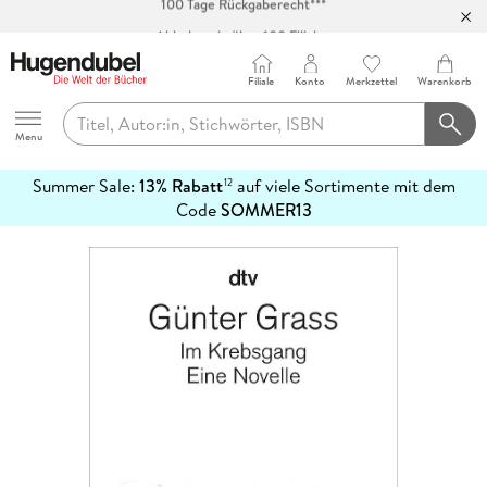
Abholung in über 100 Filialen
Filiale
Konto
Merkzettel
Warenkorb
Hugendubel
Menu
Summer Sale:
13% Rabatt
auf viele Sortimente mit dem
12
mehr
Code
SOMMER13
erfahren