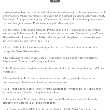
Mängelexemplare sind Bücher mit leichten Beschädigungen, die das Lesen aber nicht
1
einschränken. Mängelexemplare sind durch einen Stempel als solche gekennzeichnet.
Die frühere Buchpreisbindung ist aufgehoben. Angaben zu Preissenkungen beziehen
sich auf den gebundenen Preis eines mangelfreien Exemplars.
Diese Artikel unterliegen nicht der Preisbindung, die Preisbindung dieser Artikel
2
wurde aufgehoben oder der Preis wurde vom Verlag gesenkt. Die jeweils zutreffende
Alternative wird Ihnen auf der Artikelseite dargestellt. Angaben zu Preissenkungen
beziehen sich auf den vorherigen Preis.
Durch Öffnen der Leseprobe willigen Sie ein, dass Daten an den Anbieter der
3
Leseprobe übermittelt werden.
Der gebundene Preis dieses Artikels wird nach Ablauf des auf der Artikelseite
4
dargestellten Datums vom Verlag angehoben.
Der Preisvergleich bezieht sich auf die unverbindliche Preisempfehlung (UVP) des
5
Herstellers.
Der gebundene Preis dieses Artikels wurde vom Verlag gesenkt. Angaben zu
6
Preissenkungen beziehen sich auf den vorherigen Preis.
Die Preisbindung dieses Artikels wurde aufgehoben. Angaben zu Preissenkungen
7
beziehen sich auf den letzten gebundenen Preis.
Der gebundene Preis dieses Artikels wird nach Ablauf des auf der Artikelseite
8
dargestellten Datums vom Verlag angehoben.
Ihr Gutschein SOMMER13 gilt bis einschließlich 10.08.2026. Sie können den
12