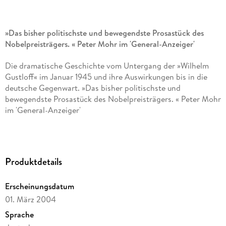
»Das bisher politischste und bewegendste Prosastück des
Nobelpreisträgers. « Peter Mohr im 'General-Anzeiger'
Die dramatische Geschichte vom Untergang der »Wilhelm
Gustloff« im Januar 1945 und ihre Auswirkungen bis in die
deutsche Gegenwart. »Das bisher politischste und
bewegendste Prosastück des Nobelpreisträgers. « Peter Mohr
im 'General-Anzeiger'
»Diese Geschichte fing lange vor mir, vor mehr als hundert
Jahren an, und zwar in der mecklenburgischen Residenzstadt
Schwerin. « Hier wird 1895 jener Mann geboren, der später
Produktdetails
als »Blutzeuge« gefeiert und einem Schiff den Namen geben
wird, dessen Untergang am 30. Januar 1945 die größte
Erscheinungsdatum
Katastrophe in der Geschichte der Seefahrt darstellt. Das
ehemalige Kraft-durch-Freude-Kreuzschiff »Wilhelm
01. März 2004
Gustloff« mit Tausenden von Flüchtlingen und Soldaten an
Sprache
Bord wird von den Torpedos eines sowjetischen U-Boots