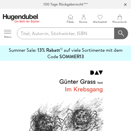
100 Tage Rückgaberecht***
Abholung in über 100 Filialen
Filiale
Konto
Merkzettel
Warenkorb
Hugendubel
Menu
Summer Sale:
13% Rabatt
auf viele Sortimente mit dem
12
mehr
Code
SOMMER13
erfahren