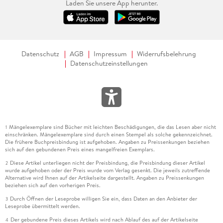
Laden Sie unsere App herunter.
Datenschutz
AGB
Impressum
Widerrufsbelehrung
Datenschutzeinstellungen
Mängelexemplare sind Bücher mit leichten Beschädigungen, die das Lesen aber nicht
1
einschränken. Mängelexemplare sind durch einen Stempel als solche gekennzeichnet.
Die frühere Buchpreisbindung ist aufgehoben. Angaben zu Preissenkungen beziehen
sich auf den gebundenen Preis eines mangelfreien Exemplars.
Diese Artikel unterliegen nicht der Preisbindung, die Preisbindung dieser Artikel
2
wurde aufgehoben oder der Preis wurde vom Verlag gesenkt. Die jeweils zutreffende
Alternative wird Ihnen auf der Artikelseite dargestellt. Angaben zu Preissenkungen
beziehen sich auf den vorherigen Preis.
Durch Öffnen der Leseprobe willigen Sie ein, dass Daten an den Anbieter der
3
Leseprobe übermittelt werden.
Der gebundene Preis dieses Artikels wird nach Ablauf des auf der Artikelseite
4