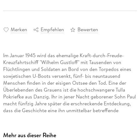
Merken
Empfehlen
Bewerten
Im Januar 1945 wird das ehemalige Kraft-durch-Freude-
Kreuzfahrtschiff "Wilhelm Gustloff" mit Tausenden von
Flüchtlingen und Soldaten an Bord von den Torpedos eines
sowjetischen U-Boots versenkt, fünf- bis neuntausend
Menschen finden in der eisigen Ostsee den Tod. Eine der
Überlebenden des Grauens ist die hochschwangere Tulla
Pokriefke aus Danzig. Ihr in jener Nacht geborener Sohn Paul
macht fünfzig Jahre später die erschreckende Entdeckung,
dass die Geschichte eine ihn unmittelbar betreffende
Fortsetzung hat. Eindringlich liest Günter Grass seine
erschütternde Novelle über den Untergang der "Wilhelm
Gustloff" und die Auswirkungen dieser Katastrophe bis in die
Mehr aus dieser Reihe
deutsche Gegenwart. Ungekürzte Lesung 1 mp3-CD | ca. 7 h