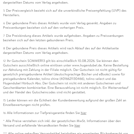
dargestellten Datums vom Verlag angehoben.
Der Preisvergleich bezieht sich auf die unverbindliche Preisempfehlung (UVP) des
5
Herstellers.
Der gebundene Preis dieses Artikels wurde vom Verlag gesenkt. Angaben zu
6
Preissenkungen beziehen sich auf den vorherigen Preis.
Die Preisbindung dieses Artikels wurde aufgehoben. Angaben zu Preissenkungen
7
beziehen sich auf den letzten gebundenen Preis.
Der gebundene Preis dieses Artikels wird nach Ablauf des auf der Artikelseite
8
dargestellten Datums vom Verlag angehoben.
Ihr Gutschein SOMMER13 gilt bis einschließlich 10.08.2026. Sie können den
12
Gutschein ausschließlich online einlösen unter www.hugendubel.de. Keine Bestellung
zur Abholung mit Zahlung in der Filiale möglich. Der Gutschein ist nicht gültig für
gesetzlich preisgebundene Artikel (deutschsprachige Bücher und eBooks) sowie für
preisgebundene Kalender, tolino shine (4016621130466), tolino select und das
Hugendubel Hörbuch Abo. Der Gutschein ist nicht mit anderen Gutscheinen und
Geschenkkarten kombinierbar. Eine Barauszahlung ist nicht möglich. Ein Weiterverkauf
und der Handel des Gutscheincodes sind nicht gestattet.
Leider können wir die Echtheit der Kundenbewertung aufgrund der großen Zahl an
15
Einzelbewertungen nicht prüfen.
Alle Informationen zur Tiefpreisgarantie finden Sie
hier
16
Alle Preise verstehen sich inkl. der gesetzlichen MwSt. Informationen über den
*
Versand und anfallende Versandkosten finden Sie
hier
Alle online gekauften Versandartikel beinhalten ein erweitertes Rückgaberecht von
***