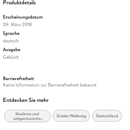
Produktdetails
Erscheinungsdatum
09. März 2018
Sprache
deutsch
Ausgabe
Gekürzt
Dateigröße
411,39 MB
Barrierefreiheit
Laufzeit
Keine Information zur Barrierefreiheit bekannt
468 Minuten
Reihe
Entdecken Sie mehr
Günter Grass - die Autorenlesungen
Moderne und
Autor/Autorin
Zweiter Weltkrieg
Deutschland
zeitgenössische
Günter Grass
Belletristik: allgemein
und literarisch