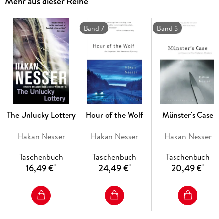
Mehr aus dieser Reihe
than just a passing Good Samaritan, but her tips become
doubly perplexing as a new string of increasingly horrifying
crimes defy everything Van Veeteren and his team thought
Band 7
Band 6
they knew about the case.
The Unlucky Lottery
Hour of the Wolf
Münster's Case
Hakan Nesser
Hakan Nesser
Hakan Nesser
Taschenbuch
Taschenbuch
Taschenbuch
16,49 €
24,49 €
20,49 €
*
*
*