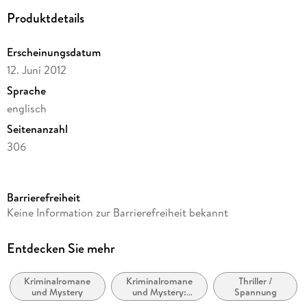
Produktdetails
Erscheinungsdatum
12. Juni 2012
Sprache
englisch
Seitenanzahl
306
Reihe
Die Van-Veeteren-Krimis, 5
Barrierefreiheit
Autor/Autorin
Keine Information zur Barrierefreiheit bekannt
Hakan Nesser
Verlag/Hersteller
Entdecken Sie mehr
Knopf Doubleday Publishing Group
Kriminalromane
Kriminalromane
Thriller /
Produktart
und Mystery
und Mystery:
Spannung
kartoniert
Polizeiarbeit &