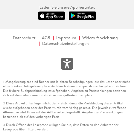
Laden Sie unsere App herunter.
Datenschutz
AGB
Impressum
Widerrufsbelehrung
Datenschutzeinstellungen
Mängelexemplare sind Bücher mit leichten Beschädigungen, die das Lesen aber nicht
1
einschränken. Mängelexemplare sind durch einen Stempel als solche gekennzeichnet.
Die frühere Buchpreisbindung ist aufgehoben. Angaben zu Preissenkungen beziehen
sich auf den gebundenen Preis eines mangelfreien Exemplars.
Diese Artikel unterliegen nicht der Preisbindung, die Preisbindung dieser Artikel
2
wurde aufgehoben oder der Preis wurde vom Verlag gesenkt. Die jeweils zutreffende
Alternative wird Ihnen auf der Artikelseite dargestellt. Angaben zu Preissenkungen
beziehen sich auf den vorherigen Preis.
Durch Öffnen der Leseprobe willigen Sie ein, dass Daten an den Anbieter der
3
Leseprobe übermittelt werden.