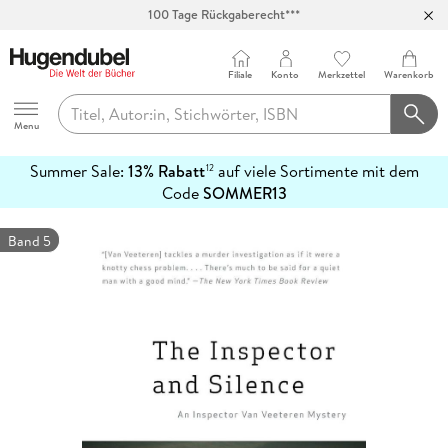
Abholung in über 100 Filialen
Filiale
Konto
Merkzettel
Warenkorb
Hugendubel
Menu
Summer Sale:
13% Rabatt
auf viele Sortimente mit dem
12
mehr
Code
SOMMER13
erfahren
Band 5