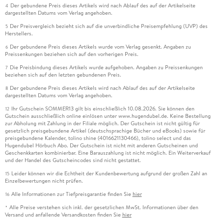
Der gebundene Preis dieses Artikels wird nach Ablauf des auf der Artikelseite
4
dargestellten Datums vom Verlag angehoben.
Der Preisvergleich bezieht sich auf die unverbindliche Preisempfehlung (UVP) des
5
Herstellers.
Der gebundene Preis dieses Artikels wurde vom Verlag gesenkt. Angaben zu
6
Preissenkungen beziehen sich auf den vorherigen Preis.
Die Preisbindung dieses Artikels wurde aufgehoben. Angaben zu Preissenkungen
7
beziehen sich auf den letzten gebundenen Preis.
Der gebundene Preis dieses Artikels wird nach Ablauf des auf der Artikelseite
8
dargestellten Datums vom Verlag angehoben.
Ihr Gutschein SOMMER13 gilt bis einschließlich 10.08.2026. Sie können den
12
Gutschein ausschließlich online einlösen unter www.hugendubel.de. Keine Bestellung
zur Abholung mit Zahlung in der Filiale möglich. Der Gutschein ist nicht gültig für
gesetzlich preisgebundene Artikel (deutschsprachige Bücher und eBooks) sowie für
preisgebundene Kalender, tolino shine (4016621130466), tolino select und das
Hugendubel Hörbuch Abo. Der Gutschein ist nicht mit anderen Gutscheinen und
Geschenkkarten kombinierbar. Eine Barauszahlung ist nicht möglich. Ein Weiterverkauf
und der Handel des Gutscheincodes sind nicht gestattet.
Leider können wir die Echtheit der Kundenbewertung aufgrund der großen Zahl an
15
Einzelbewertungen nicht prüfen.
Alle Informationen zur Tiefpreisgarantie finden Sie
hier
16
Alle Preise verstehen sich inkl. der gesetzlichen MwSt. Informationen über den
*
Versand und anfallende Versandkosten finden Sie
hier