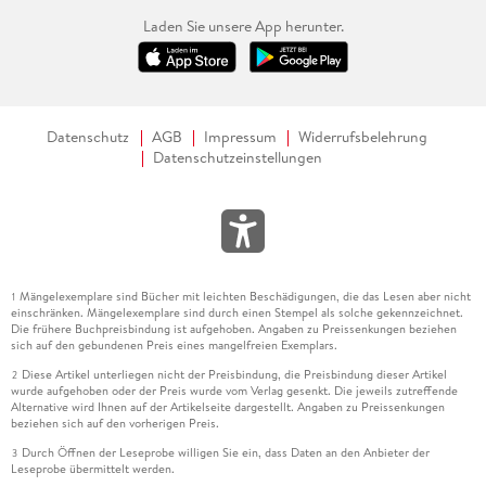
Laden Sie unsere App herunter.
Datenschutz
AGB
Impressum
Widerrufsbelehrung
Datenschutzeinstellungen
Mängelexemplare sind Bücher mit leichten Beschädigungen, die das Lesen aber nicht
1
einschränken. Mängelexemplare sind durch einen Stempel als solche gekennzeichnet.
Die frühere Buchpreisbindung ist aufgehoben. Angaben zu Preissenkungen beziehen
sich auf den gebundenen Preis eines mangelfreien Exemplars.
Diese Artikel unterliegen nicht der Preisbindung, die Preisbindung dieser Artikel
2
wurde aufgehoben oder der Preis wurde vom Verlag gesenkt. Die jeweils zutreffende
Alternative wird Ihnen auf der Artikelseite dargestellt. Angaben zu Preissenkungen
beziehen sich auf den vorherigen Preis.
Durch Öffnen der Leseprobe willigen Sie ein, dass Daten an den Anbieter der
3
Leseprobe übermittelt werden.