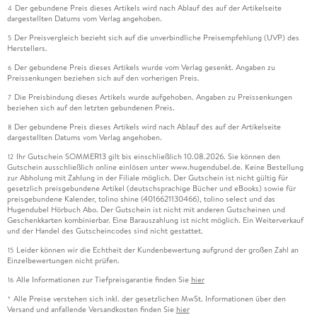
Der gebundene Preis dieses Artikels wird nach Ablauf des auf der Artikelseite
4
dargestellten Datums vom Verlag angehoben.
Der Preisvergleich bezieht sich auf die unverbindliche Preisempfehlung (UVP) des
5
Herstellers.
Der gebundene Preis dieses Artikels wurde vom Verlag gesenkt. Angaben zu
6
Preissenkungen beziehen sich auf den vorherigen Preis.
Die Preisbindung dieses Artikels wurde aufgehoben. Angaben zu Preissenkungen
7
beziehen sich auf den letzten gebundenen Preis.
Der gebundene Preis dieses Artikels wird nach Ablauf des auf der Artikelseite
8
dargestellten Datums vom Verlag angehoben.
Ihr Gutschein SOMMER13 gilt bis einschließlich 10.08.2026. Sie können den
12
Gutschein ausschließlich online einlösen unter www.hugendubel.de. Keine Bestellung
zur Abholung mit Zahlung in der Filiale möglich. Der Gutschein ist nicht gültig für
gesetzlich preisgebundene Artikel (deutschsprachige Bücher und eBooks) sowie für
preisgebundene Kalender, tolino shine (4016621130466), tolino select und das
Hugendubel Hörbuch Abo. Der Gutschein ist nicht mit anderen Gutscheinen und
Geschenkkarten kombinierbar. Eine Barauszahlung ist nicht möglich. Ein Weiterverkauf
und der Handel des Gutscheincodes sind nicht gestattet.
Leider können wir die Echtheit der Kundenbewertung aufgrund der großen Zahl an
15
Einzelbewertungen nicht prüfen.
Alle Informationen zur Tiefpreisgarantie finden Sie
hier
16
Alle Preise verstehen sich inkl. der gesetzlichen MwSt. Informationen über den
*
Versand und anfallende Versandkosten finden Sie
hier