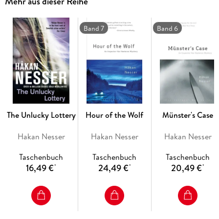
Mehr aus dieser Reihe
siren song would be linked to an identical murder, but the
true connection remains unknown. With a cool, critical eye,
Van Veeteren pursues his subject across the country, wading
Band 7
Band 6
through outrageous leads and fruitless tips in this chilling
mystery from master crime novelist Håkan Nesser.
The Unlucky Lottery
Hour of the Wolf
Münster's Case
Hakan Nesser
Hakan Nesser
Hakan Nesser
Taschenbuch
Taschenbuch
Taschenbuch
16,49 €
24,49 €
20,49 €
*
*
*