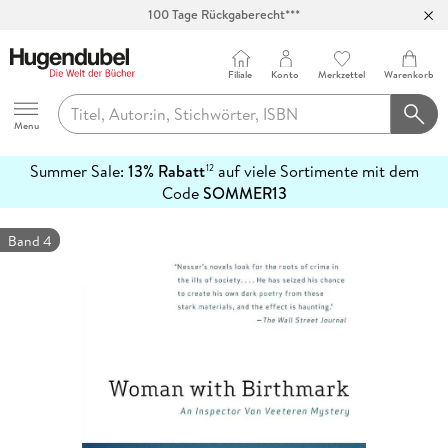
100 Tage Rückgaberecht***
Abholung in über 100 Filialen
Filiale
Konto
Merkzettel
Warenkorb
Hugendubel
Menu
Summer Sale:
13% Rabatt
auf viele Sortimente mit dem
12
mehr
Code
SOMMER13
erfahren
Band 4