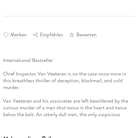
Merken
Empfehlen
Bewerten
International Bestseller
Chief Inspector Van Veeteren is on the case once more in
this breathless thriller of deception, blackmail, and cold
murder.
Van Veeteren and his associates are left bewildered by the
curious murder of a man shot twice in the heart and twice
below the belt. An utterly dull man, the only suspicious
activity his surviving wife can report is a series of peculiar
phone calls. Repeatedly the telephone would ring, offering
no answer but an obscure pop song from the 1960s. This