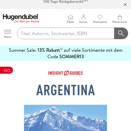
Abholung in über 100 Filialen
Filiale
Konto
Merkzettel
Warenkorb
Hugendubel
Menu
Summer Sale:
13% Rabatt
auf viele Sortimente mit dem
12
mehr
Code
SOMMER13
erfahren
-10%