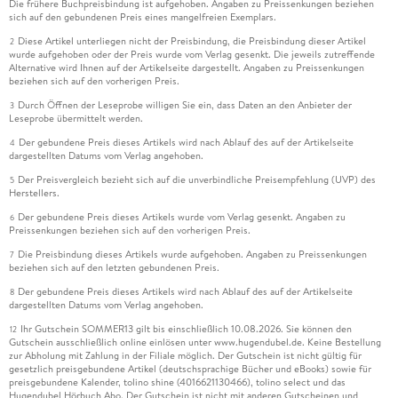
Die frühere Buchpreisbindung ist aufgehoben. Angaben zu Preissenkungen beziehen
sich auf den gebundenen Preis eines mangelfreien Exemplars.
Diese Artikel unterliegen nicht der Preisbindung, die Preisbindung dieser Artikel
2
wurde aufgehoben oder der Preis wurde vom Verlag gesenkt. Die jeweils zutreffende
Alternative wird Ihnen auf der Artikelseite dargestellt. Angaben zu Preissenkungen
beziehen sich auf den vorherigen Preis.
Durch Öffnen der Leseprobe willigen Sie ein, dass Daten an den Anbieter der
3
Leseprobe übermittelt werden.
Der gebundene Preis dieses Artikels wird nach Ablauf des auf der Artikelseite
4
dargestellten Datums vom Verlag angehoben.
Der Preisvergleich bezieht sich auf die unverbindliche Preisempfehlung (UVP) des
5
Herstellers.
Der gebundene Preis dieses Artikels wurde vom Verlag gesenkt. Angaben zu
6
Preissenkungen beziehen sich auf den vorherigen Preis.
Die Preisbindung dieses Artikels wurde aufgehoben. Angaben zu Preissenkungen
7
beziehen sich auf den letzten gebundenen Preis.
Der gebundene Preis dieses Artikels wird nach Ablauf des auf der Artikelseite
8
dargestellten Datums vom Verlag angehoben.
Ihr Gutschein SOMMER13 gilt bis einschließlich 10.08.2026. Sie können den
12
Gutschein ausschließlich online einlösen unter www.hugendubel.de. Keine Bestellung
zur Abholung mit Zahlung in der Filiale möglich. Der Gutschein ist nicht gültig für
gesetzlich preisgebundene Artikel (deutschsprachige Bücher und eBooks) sowie für
preisgebundene Kalender, tolino shine (4016621130466), tolino select und das
Hugendubel Hörbuch Abo. Der Gutschein ist nicht mit anderen Gutscheinen und