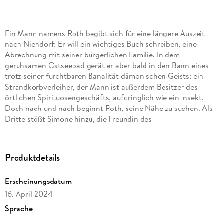
Ein Mann namens Roth begibt sich für eine längere Auszeit
nach Niendorf: Er will ein wichtiges Buch schreiben, eine
Abrechnung mit seiner bürgerlichen Familie. In dem
geruhsamen Ostseebad gerät er aber bald in den Bann eines
trotz seiner furchtbaren Banalität dämonischen Geists: ein
Strandkorbverleiher, der Mann ist außerdem Besitzer des
örtlichen Spirituosengeschäfts, aufdringlich wie ein Insekt.
Doch nach und nach beginnt Roth, seine Nähe zu suchen. Als
Dritte stößt Simone hinzu, die Freundin des
Schnapshändlers, in jeder Hinsicht eine Nicht-Traumfrau -
eigentlich. Und am Ende dieser Sommergeschichte ist Roth
seiner alten Welt abhandengekommen, ist er ein ganz
Produktdetails
anderer . . .
Erscheinungsdatum
16. April 2024
Sprache