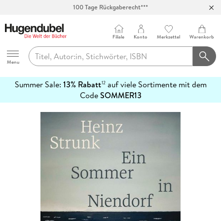
100 Tage Rückgaberecht***
Abholung in über 100 Filialen
Filiale
Konto
Merkzettel
Warenkorb
Hugendubel
Menu
Summer Sale:
13% Rabatt
auf viele Sortimente mit dem
12
mehr
Code
SOMMER13
erfahren