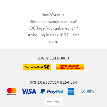
Allround-Künstlers dürften zufrieden sein. Ulrike Cordes,
Hamburger Morgenpost
Ihre Vorteile:
Heinz Strunk hat mit seinem neuen Roman eine Erzählung
Bücher versandkostenfrei*
voller Überraschungen geschaffen. . . . Wer einmal zu lesen
100 Tage Rückgaberecht***
begonnen hat, kann das Buch nur noch schwer weglegen.
Thea Schmidt, Hannoversche Allgemeine Zeitung
Abholung in über 100 Filialen
uvm.
Die Sehnsucht nach Glück oder einem Leben mit weniger
Ballast - bei Strunk wirken die großen Fragen leichter als bei
anderen Autoren. Nicht etwa, weil Strunk oberflächlich wäre,
ZUGESTELLT DURCH
sondern weil er das Existenzielle durch Komik auffängt.
Tobias Wenzel, NDR Kultur
Ab damit ins Urlaubsgepäck! Wolfgang Paterno, Profil
SICHER & BEQUEM BEZAHLEN
Der Alleskönner Heinz Strunk schält seit Jahren die Komik
aus der Tragik heraus. In seinem neuen Roman aber scheint
ganz am Ende ein Gefühl auf, das neu ist im Strunk-Kosmos:
Glück. Tobias Becker, Der Spiegel