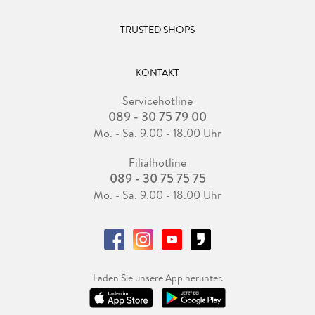
Mit "Ein Sommer in Niendorf" legt er seinen neunten und
TRUSTED SHOPS
sehr gelungenen Roman vor . . . Am Ende ist diese düstere
Sommertragödie wieder einmal die Geschichte eines
Scheiterns, eines persönlichen Scheiterns, das für den
KONTAKT
Protagonisten eine Rettung bedeutet. So positiv, ja milde,
war Strunk selten. Britta Schmeis, Die Welt
Servicehotline
089 - 30 75 79 00
Mo. - Sa. 9.00 - 18.00 Uhr
Filialhotline
089 - 30 75 75 75
Mo. - Sa. 9.00 - 18.00 Uhr
Laden Sie unsere App herunter.