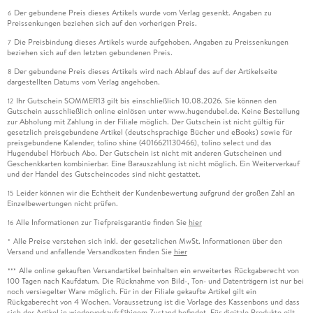
Der gebundene Preis dieses Artikels wurde vom Verlag gesenkt. Angaben zu
6
Preissenkungen beziehen sich auf den vorherigen Preis.
Die Preisbindung dieses Artikels wurde aufgehoben. Angaben zu Preissenkungen
7
beziehen sich auf den letzten gebundenen Preis.
Der gebundene Preis dieses Artikels wird nach Ablauf des auf der Artikelseite
8
dargestellten Datums vom Verlag angehoben.
Ihr Gutschein SOMMER13 gilt bis einschließlich 10.08.2026. Sie können den
12
Gutschein ausschließlich online einlösen unter www.hugendubel.de. Keine Bestellung
zur Abholung mit Zahlung in der Filiale möglich. Der Gutschein ist nicht gültig für
gesetzlich preisgebundene Artikel (deutschsprachige Bücher und eBooks) sowie für
preisgebundene Kalender, tolino shine (4016621130466), tolino select und das
Hugendubel Hörbuch Abo. Der Gutschein ist nicht mit anderen Gutscheinen und
Geschenkkarten kombinierbar. Eine Barauszahlung ist nicht möglich. Ein Weiterverkauf
und der Handel des Gutscheincodes sind nicht gestattet.
Leider können wir die Echtheit der Kundenbewertung aufgrund der großen Zahl an
15
Einzelbewertungen nicht prüfen.
Alle Informationen zur Tiefpreisgarantie finden Sie
hier
16
Alle Preise verstehen sich inkl. der gesetzlichen MwSt. Informationen über den
*
Versand und anfallende Versandkosten finden Sie
hier
Alle online gekauften Versandartikel beinhalten ein erweitertes Rückgaberecht von
***
100 Tagen nach Kaufdatum. Die Rücknahme von Bild-, Ton- und Datenträgern ist nur bei
noch versiegelter Ware möglich. Für in der Filiale gekaufte Artikel gilt ein
Rückgaberecht von 4 Wochen. Voraussetzung ist die Vorlage des Kassenbons und dass
sich der Artikel in wiederverkaufsfähigem Zustand befindet. Für digitale Produkte gilt