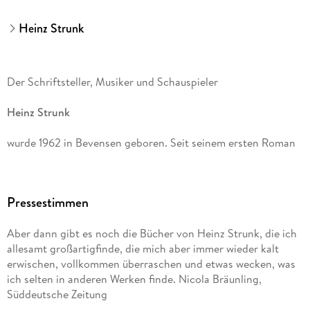
Heinz Strunk
Der Schriftsteller, Musiker und Schauspieler
Heinz Strunk
wurde 1962 in Bevensen geboren. Seit seinem ersten Roman
Fleisch ist mein Gemüse
Pressestimmen
hat er 16 weitere Bücher veröffentlicht.
Aber dann gibt es noch die Bücher von Heinz Strunk, die ich
Der goldene Handschuh
allesamt großartigfinde, die mich aber immer wieder kalt
erwischen, vollkommen überraschen und etwas wecken, was
stand monatelang auf der Bestsellerliste; die Verfilmung lief
ich selten in anderen Werken finde. Nicola Bräunling,
im Wettbewerb der Berlinale. 2016 wurde der Autor mit dem
Süddeutsche Zeitung
Wilhelm Raabe-Literaturpreis geehrt. Seine Romane