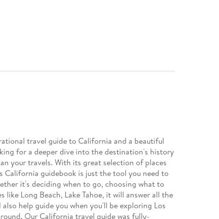
irational travel guide to California and a beautiful
oking for a deeper dive into the destination's history
lan your travels. With its great selection of places
s California guidebook is just the tool you need to
ther it's deciding when to go, choosing what to
s like Long Beach, Lake Tahoe, it will answer all the
l also help guide you when you'll be exploring Los
ound. Our California travel guide was fully-