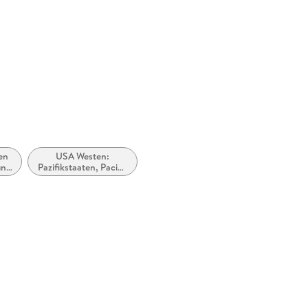
en
USA Westen:
und
Pazifikstaaten, Pacific
States