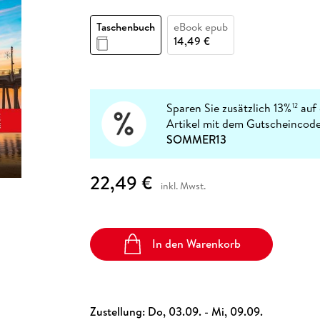
Fremdsprachige Bücher
n Lernhilfen
 Jugendbücher
eiber
Hörbuch Downloads im Bundle
cher
 Vergleich
 Puzzlezubehör
Lernen
New Adult
STABILO
Taschenbücher
Taschenbuch
eBook epub
hilfen
hriller
 Backen
er
lender
Ratgeber
14,49 €
op
hriller
Romance
Sachbücher
precher:innen
Science Fiction
Sparen Sie zusätzlich 13%
auf 
12
Artikel mit dem Gutscheincode
Fremdsprachige Bücher
SOMMER13
22,49 €
inkl. Mwst.
In den Warenkorb
Zustellung:
Do, 03.09. - Mi, 09.09.