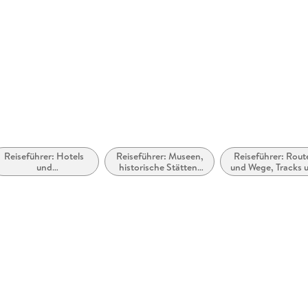
Reiseführer: Hotels
Reiseführer: Museen,
Reiseführer: Rout
und
historische Stätten,
und Wege, Tracks 
Urlaubsunterkünfte
Galerien usw.
Trails