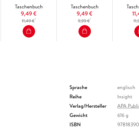
to access all the content from your phone or t
Taschenbuch
Taschenbuch
Tasc
9,49 €
9,49 €
11
*
*
11,49 €
9,99 €
11,
Sprache
englisch
Reihe
Insight
Verlag/Hersteller
APA Publi
Gewicht
616 g
ISBN
9781839