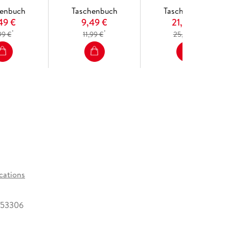
ablet, for on-the-road exploration.
henbuch
Taschenbuch
Taschenbuch
,49 €
9,49 €
21,49 €
*
*
*
99 €
11,99 €
25,49 €
cations
053306