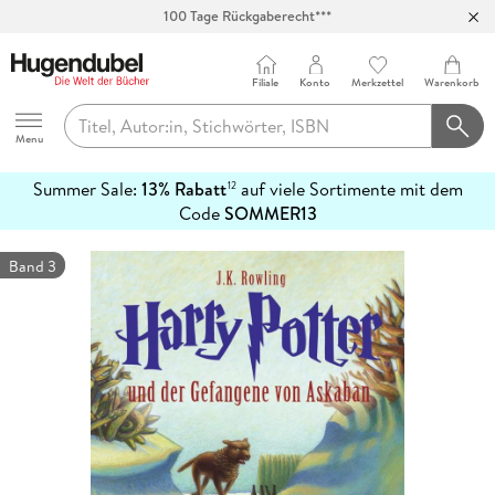
100 Tage Rückgaberecht***
Abholung in über 100 Filialen
Filiale
Konto
Merkzettel
Warenkorb
Hugendubel
Menu
Summer Sale:
13% Rabatt
auf viele Sortimente mit dem
12
mehr
Code
SOMMER13
erfahren
Band 3