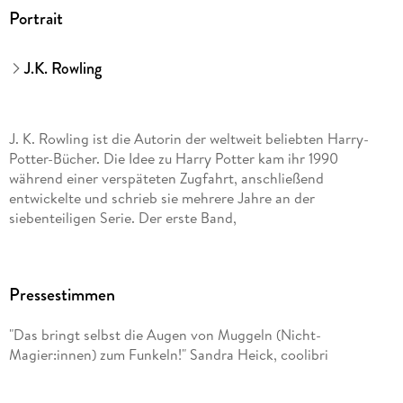
Hamburg, produktsicherheit@carlsen.de
Portrait
J.K. Rowling
J. K. Rowling ist die Autorin der weltweit beliebten Harry-
Potter-Bücher. Die Idee zu Harry Potter kam ihr 1990
während einer verspäteten Zugfahrt, anschließend
entwickelte und schrieb sie mehrere Jahre an der
siebenteiligen Serie. Der erste Band,
Harry Potter und der Stein der Weisen
Pressestimmen
, erschien dann 1997 in Großbritannien. Insgesamt dauerte es
zehn Jahre, bis die Geschichte 2007 mit der Veröffentlichung
"Das bringt selbst die Augen von Muggeln (Nicht-
von
Magier:innen) zum Funkeln!" Sandra Heick, coolibri
Harry Potter und die Heiligtümer des Todes