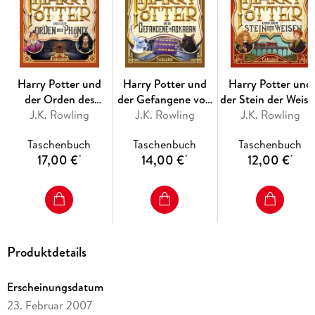
spielen auch moralische Werte wie Freundschaft, Toleranz,
Loyalität und der Einsatz für das Gute eine wichtige Rolle.
Der dritte Band als ungekürzte Taschenbuch-Ausgabe - für
Harry-Potter-Fans und solche, die es werden wollen!
Harry Potter und
Harry Potter und
Harry Potter und
der Orden des
der Gefangene von
der Stein der Weise
Phönix (Harry
J.K. Rowling
Askaban (Harry
J.K. Rowling
(Harry Potter 1)
J.K. Rowling
Potter 5)
Potter 3)
Taschenbuch
Taschenbuch
Taschenbuch
17,00 €
14,00 €
12,00 €
*
*
*
Produktdetails
Erscheinungsdatum
23. Februar 2007