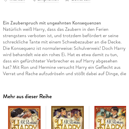
Ein Zauberspruch mit ungeahnten Konsequenzen
Natürlich weiß Harry, dass das Zaubern in den Ferien
strengstens verboten ist, und trotzdem befördert er seine
schreckliche Tante mit einem Schwebezauber an die Decke.
Die Konsequenz ist normalerweise: Schulverweis! Doch Harry
wird behandelt wie ein rohes Ei. Hat es etwa damit zu tun,
dass ein gefürchteter Verbrecher es auf Harry abgesehen
hat? Mit Ron und Hermine versucht Harry ein Geflecht aus
Verrat und Rache aufzudröseln und stößt dabei auf Dinge, die
ihn fast an seinem Verstand zweifeln lassen.
Ein generationenübergreifender Fantasy-Klassiker
Mehr aus dieser Reihe
Millionen von Leser*innen und mehrere Generationen sind
mit den Geschichten von Harry Potter aufgewachsen. Die
Autorin hat mit Hogwarts ein Universum geschaffen, das
einzigartig ist und eine immense kulturelle Bedeutung erlangt
hat. Neben der magischen Welt und spannenden Abenteuern