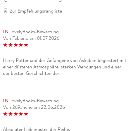
Harry Potter und das verwunschene Kind
Zur Empfehlungsrangliste
mitgearbeitet.
LovelyBooks-Bewertung
Von Fabiano
am
01.07.2026
Von ihr stammen auch die beiden Kinderbücher
Der Ickabog
Harry Potter und der Gefangene von Askaban begeistert mit
(2020) und
einer düsteren Atmosphäre, starken Wendungen und einer
der besten Geschichten der
Jacks wundersame Reise mit dem Weihnachtsschwein
(2021) und mehrere Romane für Erwachsene, darunter eine
erfolgreiche Krimiserie unter dem Pseudonym Robert
LovelyBooks-Bewertung
Galbraith.
Von 269anche
am
22.06.2026
J. K. Rowling hat für ihr Werk viele Auszeichnungen und
Preise erhalten. Sie unterstützt mit Hilfe von Volant
Absoluter Lieblingsteil der Reihe.