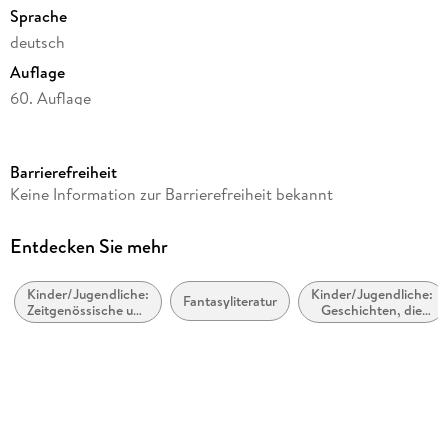
Sprache
deutsch
Auflage
60. Auflage
Seitenanzahl
448
Barrierefreiheit
Altersempfehlung
Keine Information zur Barrierefreiheit bekannt
ab 12 Jahre
Reihe
Entdecken Sie mehr
Harry Potter, 3
Kinder/Jugendliche:
Kinder/Jugendliche:
Autor/Autorin
Fantasyliteratur
Zeitgenössische und
Geschichten, die
J.K. Rowling, Joanne K. Rowling
Urban Fantasy
von anderen
Medien inspiriert
Übersetzung
oder adaptiert
wurden
Klaus Fritz
Verlag/Hersteller
Carlsen Verlag GmbH