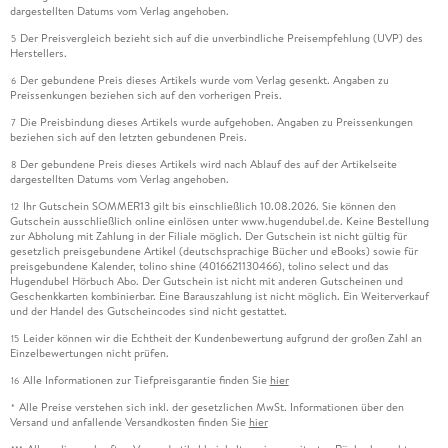
dargestellten Datums vom Verlag angehoben.
Der Preisvergleich bezieht sich auf die unverbindliche Preisempfehlung (UVP) des
5
Herstellers.
Der gebundene Preis dieses Artikels wurde vom Verlag gesenkt. Angaben zu
6
Preissenkungen beziehen sich auf den vorherigen Preis.
Die Preisbindung dieses Artikels wurde aufgehoben. Angaben zu Preissenkungen
7
beziehen sich auf den letzten gebundenen Preis.
Der gebundene Preis dieses Artikels wird nach Ablauf des auf der Artikelseite
8
dargestellten Datums vom Verlag angehoben.
Ihr Gutschein SOMMER13 gilt bis einschließlich 10.08.2026. Sie können den
12
Gutschein ausschließlich online einlösen unter www.hugendubel.de. Keine Bestellung
zur Abholung mit Zahlung in der Filiale möglich. Der Gutschein ist nicht gültig für
gesetzlich preisgebundene Artikel (deutschsprachige Bücher und eBooks) sowie für
preisgebundene Kalender, tolino shine (4016621130466), tolino select und das
Hugendubel Hörbuch Abo. Der Gutschein ist nicht mit anderen Gutscheinen und
Geschenkkarten kombinierbar. Eine Barauszahlung ist nicht möglich. Ein Weiterverkauf
und der Handel des Gutscheincodes sind nicht gestattet.
Leider können wir die Echtheit der Kundenbewertung aufgrund der großen Zahl an
15
Einzelbewertungen nicht prüfen.
Alle Informationen zur Tiefpreisgarantie finden Sie
hier
16
Alle Preise verstehen sich inkl. der gesetzlichen MwSt. Informationen über den
*
Versand und anfallende Versandkosten finden Sie
hier