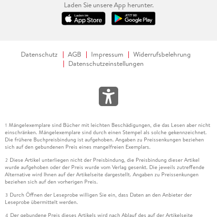
Laden Sie unsere App herunter.
Datenschutz
AGB
Impressum
Widerrufsbelehrung
Datenschutzeinstellungen
Mängelexemplare sind Bücher mit leichten Beschädigungen, die das Lesen aber nicht
1
einschränken. Mängelexemplare sind durch einen Stempel als solche gekennzeichnet.
Die frühere Buchpreisbindung ist aufgehoben. Angaben zu Preissenkungen beziehen
sich auf den gebundenen Preis eines mangelfreien Exemplars.
Diese Artikel unterliegen nicht der Preisbindung, die Preisbindung dieser Artikel
2
wurde aufgehoben oder der Preis wurde vom Verlag gesenkt. Die jeweils zutreffende
Alternative wird Ihnen auf der Artikelseite dargestellt. Angaben zu Preissenkungen
beziehen sich auf den vorherigen Preis.
Durch Öffnen der Leseprobe willigen Sie ein, dass Daten an den Anbieter der
3
Leseprobe übermittelt werden.
Der gebundene Preis dieses Artikels wird nach Ablauf des auf der Artikelseite
4