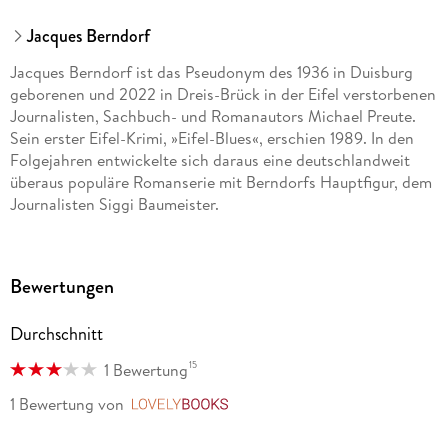
Jacques Berndorf
Jacques Berndorf ist das Pseudonym des 1936 in Duisburg
geborenen und 2022 in Dreis-Brück in der Eifel verstorbenen
Journalisten, Sachbuch- und Romanautors Michael Preute.
Sein erster Eifel-Krimi, »Eifel-Blues«, erschien 1989. In den
Folgejahren entwickelte sich daraus eine deutschlandweit
überaus populäre Romanserie mit Berndorfs Hauptfigur, dem
Journalisten Siggi Baumeister.
Berndorf setzte mit seinen Romanen nicht nur die Eifel auf
die bundesweite Krimi-Landkarte, er avancierte auch zu
Bewertungen
einem der erfolgreichsten deutschen Kriminalschriftsteller
mit mehrfacher Millionen-Auflage. Sein Roman »Eifel-
Durchschnitt
Schnee« wurde im Jahr 2000 für das ZDF verfilmt. Drei Jahre
später erhielt er vom »Syndikat«, der Vereinigung
15
1 Bewertung
deutschsprachiger Krimi-Autoren, den »Ehren-Glauser« für
sein Lebenswerk.
1 Bewertung
von
LovelyBooks