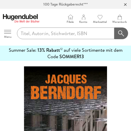
100 Tage Rückgaberecht***
Abholung in über 100 Filialen
Filiale
Konto
Merkzettel
Warenkorb
Hugendubel
Menu
Summer Sale:
13% Rabatt
auf viele Sortimente mit dem
12
mehr
Code
SOMMER13
erfahren