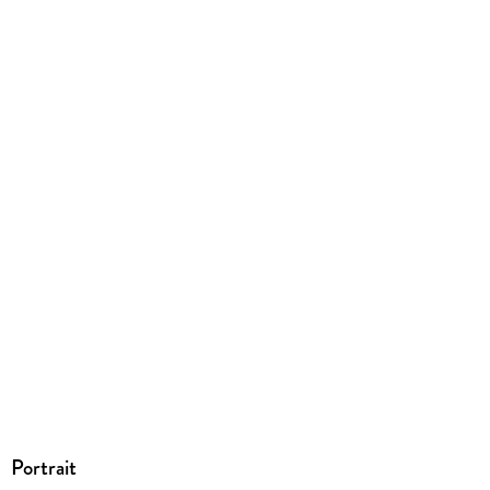
9783954412891
Herstelleradresse
KBV, Am markt 7, 54576 Hillesheim, info@kbv-verlag.de
Portrait