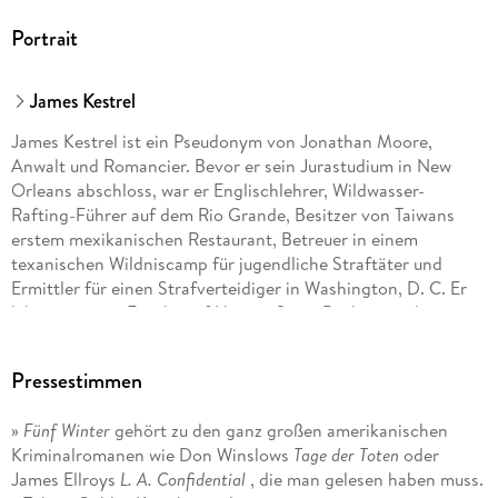
Portrait
James Kestrel
James Kestrel ist ein Pseudonym von Jonathan Moore,
Anwalt und Romancier. Bevor er sein Jurastudium in New
Orleans abschloss, war er Englischlehrer, Wildwasser-
Rafting-Führer auf dem Rio Grande, Besitzer von Taiwans
erstem mexikanischen Restaurant, Betreuer in einem
texanischen Wildniscamp für jugendliche Straftäter und
Ermittler für einen Strafverteidiger in Washington, D. C. Er
lebt mit seiner Familie auf Hawaii. Seine Bücher wurden in
zwölf Sprachen übersetzt. Für
Pressestimmen
Fünf Winter
»
Fünf Winter
gehört zu den ganz großen amerikanischen
wurde er mit dem Edgar Award 2022 für den besten Roman
Kriminalromanen wie Don Winslows
Tage der Toten
oder
des Jahres ausgezeichnet. Im Suhrkamp Verlag erschien
James Ellroys
L. A. Confidential
, die man gelesen haben muss.
zuletzt