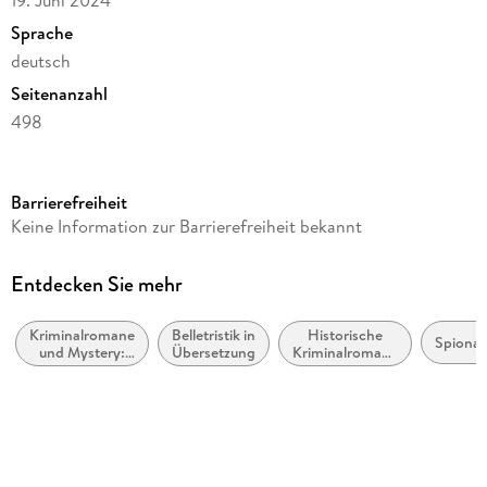
19. Juni 2024
Sprache
deutsch
Seitenanzahl
498
Reihe
Suhrkamp Verlag
Barrierefreiheit
Autor/Autorin
Keine Information zur Barrierefreiheit bekannt
James Kestrel
Herausgegeben von
Entdecken Sie mehr
Thomas Wörtche
Kriminalromane
Belletristik in
Historische
Serie hrsg. von
Spionage
und Mystery:
Übersetzung
Kriminalromane
Thomas Wörtche
Hard Boiled,
und Mystery
Roman noir
Übersetzung
Stefan Lux
Verlag/Hersteller