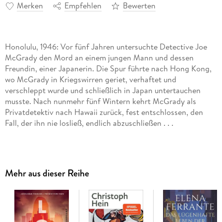
Merken
Empfehlen
Bewerten
Honolulu, 1946: Vor fünf Jahren untersuchte Detective Joe
McGrady den Mord an einem jungen Mann und dessen
Freundin, einer Japanerin. Die Spur führte nach Hong Kong,
wo McGrady in Kriegswirren geriet, verhaftet und
verschleppt wurde und schließlich in Japan untertauchen
musste. Nach nunmehr fünf Wintern kehrt McGrady als
Privatdetektiv nach Hawaii zurück, fest entschlossen, den
Fall, der ihn nie losließ, endlich abzuschließen . . .
Fünf Winter
ist ein gewaltiges Epos im Cinemascope-Format,
das einem für immer im Gedächtnis bleiben wird: ein
fesselnder Thriller, eine Geschichte des Überlebens trotz aller
Mehr aus dieser Reihe
Widrigkeiten, ein erschütterndes Porträt des Krieges und eine
herzzerreißende Liebesgeschichte in einem.