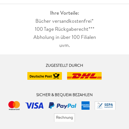
»
Fünf Winter
ist ein wirklich hochklassiger (Polit-)Thriller,
Ihre Vorteile:
extrem spannend, von literarischer Güte. « Bonner Krimi
Bücher versandkostenfrei*
Archiv
100 Tage Rückgaberecht***
»Ein Buch, größer als das Leben. « Strandgut
Abholung in über 100 Filialen
uvm.
ZUGESTELLT DURCH
SICHER & BEQUEM BEZAHLEN