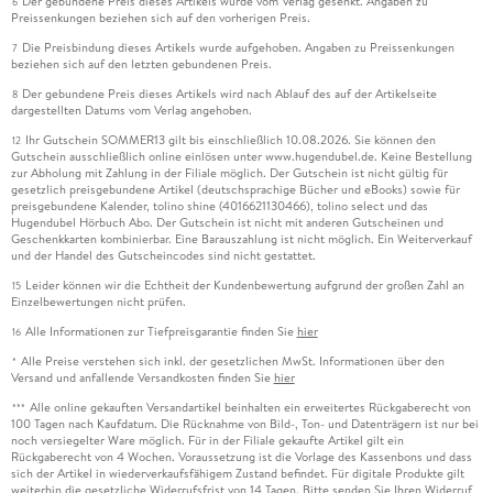
Der gebundene Preis dieses Artikels wurde vom Verlag gesenkt. Angaben zu
6
Preissenkungen beziehen sich auf den vorherigen Preis.
Die Preisbindung dieses Artikels wurde aufgehoben. Angaben zu Preissenkungen
7
beziehen sich auf den letzten gebundenen Preis.
Der gebundene Preis dieses Artikels wird nach Ablauf des auf der Artikelseite
8
dargestellten Datums vom Verlag angehoben.
Ihr Gutschein SOMMER13 gilt bis einschließlich 10.08.2026. Sie können den
12
Gutschein ausschließlich online einlösen unter www.hugendubel.de. Keine Bestellung
zur Abholung mit Zahlung in der Filiale möglich. Der Gutschein ist nicht gültig für
gesetzlich preisgebundene Artikel (deutschsprachige Bücher und eBooks) sowie für
preisgebundene Kalender, tolino shine (4016621130466), tolino select und das
Hugendubel Hörbuch Abo. Der Gutschein ist nicht mit anderen Gutscheinen und
Geschenkkarten kombinierbar. Eine Barauszahlung ist nicht möglich. Ein Weiterverkauf
und der Handel des Gutscheincodes sind nicht gestattet.
Leider können wir die Echtheit der Kundenbewertung aufgrund der großen Zahl an
15
Einzelbewertungen nicht prüfen.
Alle Informationen zur Tiefpreisgarantie finden Sie
hier
16
Alle Preise verstehen sich inkl. der gesetzlichen MwSt. Informationen über den
*
Versand und anfallende Versandkosten finden Sie
hier
Alle online gekauften Versandartikel beinhalten ein erweitertes Rückgaberecht von
***
100 Tagen nach Kaufdatum. Die Rücknahme von Bild-, Ton- und Datenträgern ist nur bei
noch versiegelter Ware möglich. Für in der Filiale gekaufte Artikel gilt ein
Rückgaberecht von 4 Wochen. Voraussetzung ist die Vorlage des Kassenbons und dass
sich der Artikel in wiederverkaufsfähigem Zustand befindet. Für digitale Produkte gilt
weiterhin die gesetzliche Widerrufsfrist von 14 Tagen. Bitte senden Sie Ihren Widerruf