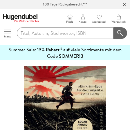
100 Tage Rückgaberecht***
Abholung in über 100 Filialen
Filiale
Konto
Merkzettel
Warenkorb
Hugendubel
Menu
Summer Sale:
13% Rabatt
auf viele Sortimente mit dem
12
mehr
Code
SOMMER13
erfahren