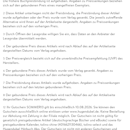
Die frühere Buchpreisbindung ist aufgehoben. Angaben zu Preissenkungen beziehen
sich auf den gebundenen Preis eines mangelfreien Exemplars.
Diese Artikel unterliegen nicht der Preisbindung, die Preisbindung dieser Artikel
2
wurde aufgehoben oder der Preis wurde vom Verlag gesenkt. Die jeweils zutreffende
Alternative wird Ihnen auf der Artikelseite dargestellt. Angaben zu Preissenkungen
beziehen sich auf den vorherigen Preis.
Durch Öffnen der Leseprobe willigen Sie ein, dass Daten an den Anbieter der
3
Leseprobe übermittelt werden.
Der gebundene Preis dieses Artikels wird nach Ablauf des auf der Artikelseite
4
dargestellten Datums vom Verlag angehoben.
Der Preisvergleich bezieht sich auf die unverbindliche Preisempfehlung (UVP) des
5
Herstellers.
Der gebundene Preis dieses Artikels wurde vom Verlag gesenkt. Angaben zu
6
Preissenkungen beziehen sich auf den vorherigen Preis.
Die Preisbindung dieses Artikels wurde aufgehoben. Angaben zu Preissenkungen
7
beziehen sich auf den letzten gebundenen Preis.
Der gebundene Preis dieses Artikels wird nach Ablauf des auf der Artikelseite
8
dargestellten Datums vom Verlag angehoben.
Ihr Gutschein SOMMER13 gilt bis einschließlich 10.08.2026. Sie können den
12
Gutschein ausschließlich online einlösen unter www.hugendubel.de. Keine Bestellung
zur Abholung mit Zahlung in der Filiale möglich. Der Gutschein ist nicht gültig für
gesetzlich preisgebundene Artikel (deutschsprachige Bücher und eBooks) sowie für
preisgebundene Kalender, tolino shine (4016621130466), tolino select und das
Hugendubel Hörbuch Abo. Der Gutschein ist nicht mit anderen Gutscheinen und