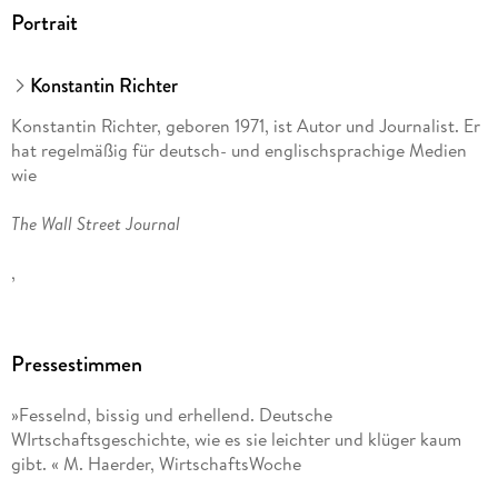
Portrait
Konstantin Richter
Konstantin Richter, geboren 1971, ist Autor und Journalist. Er
hat regelmäßig für deutsch- und englischsprachige Medien
wie
The Wall Street Journal
,
The Guardian
Pressestimmen
,
»Fesselnd, bissig und erhellend. Deutsche
The New York Times
WIrtschaftsgeschichte, wie es sie leichter und klüger kaum
gibt. « M. Haerder, WirtschaftsWoche
oder