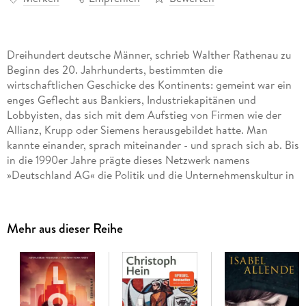
Dreihundert deutsche Männer, schrieb Walther Rathenau zu
Beginn des 20. Jahrhunderts, bestimmten die
wirtschaftlichen Geschicke des Kontinents: gemeint war ein
enges Geflecht aus Bankiers, Industriekapitänen und
Lobbyisten, das sich mit dem Aufstieg von Firmen wie der
Allianz, Krupp oder Siemens herausgebildet hatte. Man
kannte einander, sprach miteinander - und sprach sich ab. Bis
in die 1990er Jahre prägte dieses Netzwerk namens
»Deutschland AG« die Politik und die Unternehmenskultur in
der Bundesrepublik. Konstantin Richter montiert die
Geschichten dieser Macher und Magnaten zu einer
temporeichen szenischen Erzählung, einem Epos über
Mehr aus dieser Reihe
Aufstieg und Niedergang der Deutschland AG von der
Gründerzeit bis in die krisengebeutelte Gegenwart.
Ausgezeichnet mit dem Deutschen Sachbuchpreis 2026