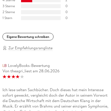
4 Sterne
2
3 Sterne
0
»Der Autor weiß . . . eine gute Geschichte zu erzählen, sie ist
voller großer und kleiner Anekdoten, ist kulturhistorisch
2 Sterne
0
angereichert und entwickelt einen Sog, der einen durch 150
1 Stern
0
Jahre deutscher Wirtschaftsgeschichte zieht. « Gerrit ter
Horst, wochentaz
Eigene Bewertung schreiben
»Das Buch fasst Teile der neuerenunternehmenshistorischen
Forschungelegant zusammen. In einem Parforceritt durch 150
Zur Empfehlungsrangliste
Jahre deutsche Wirtschaftsgeschichte skizziert es viele
zentrale Entwicklungen. « Hartmut Berghoff, Frankfurter
Allgemeine Zeitung
LovelyBooks-Bewertung
Von theagri_liest
am
28.06.2026
»Ein lesenswertes Buchüber den Aufstieg und Fall
derDeutschland AG. « Michael Hesse, Frankfurter Rundschau
»Konstantin Richters unterhaltsames Buch
Dreihundert
Ich lese selten Sachbücher. Doch dieses hat mein Interesse
Männer
. . . [:] Plötzlich sieht man, was sich an persönlichen
sofort geweckt, vergleicht doch der Autor in seinem Vorwort
Schicksalen hinter Made in Germany verbirgt. « DIE ZEIT
die Deutsche Wirtschaft mit dem Deutschen Klang in der
Musik. Er erzählt von Brahms und seiner einzigen Symphonie,
». . . ein spannend erzähltes und vor allem unterhaltsames