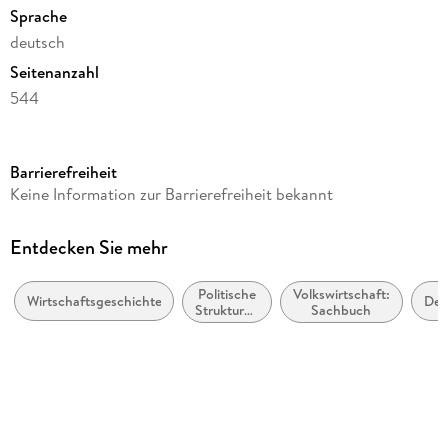
Sprache
deutsch
Seitenanzahl
544
Reihe
Suhrkamp Verlag
Barrierefreiheit
Autor/Autorin
Keine Information zur Barrierefreiheit bekannt
Konstantin Richter
Verlag/Hersteller
Entdecken Sie mehr
Suhrkamp Verlag
Politische
Volkswirtschaft:
Produktart
Wirtschaftsgeschichte
Deu
Strukturen
Sachbuch
kartoniert
und
Prozesse
ISBN
9783518475805
Herstelleradresse
Suhrkamp Verlag GmbH, Torstr. 44, 10119 Berlin,