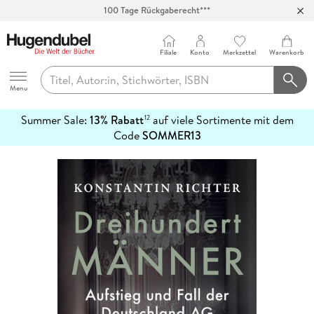
100 Tage Rückgaberecht***
Abholung in über 100 Filialen
Filiale
Konto
Merkzettel
Warenkorb
Hugendubel
Menu
Summer Sale:
13% Rabatt
auf viele Sortimente mit dem
12
mehr
Code
SOMMER13
erfahren