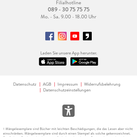
Filialhotline
»Ein Kapitalist würde sagen: Es lohnt sich! « Dominik
089 - 30 75 75 75
Pietzcker, Cicero
Mo. - Sa. 9.00 - 18.00 Uhr
»Deutsche Wirtschaftsgeschichte, wie es sie leichter und
klüger kaum gibt. « Max Haerder, WirtschaftsWoche
Laden Sie unsere App herunter.
Datenschutz
AGB
Impressum
Widerrufsbelehrung
Datenschutzeinstellungen
Mängelexemplare sind Bücher mit leichten Beschädigungen, die das Lesen aber nicht
1
einschränken. Mängelexemplare sind durch einen Stempel als solche gekennzeichnet.