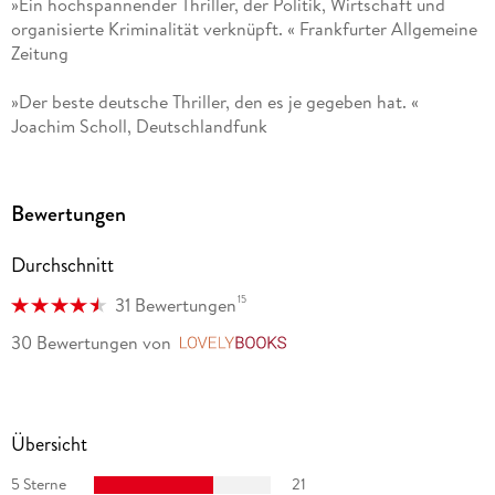
»Ein hochspannender Thriller, der Politik, Wirtschaft und
organisierte Kriminalität verknüpft. « Frankfurter Allgemeine
Zeitung
»Der beste deutsche Thriller, den es je gegeben hat. «
Joachim Scholl, Deutschlandfunk
»Ein exzellenter Politthriller. Intelligent. « Augsburger
Allgemeine
Bewertungen
»
Operation Rubikon
ist ein hochklassiger Politthriller. Der
Durchschnitt
Roman ist nicht nur spannend, sondern auch von großer
Sachkenntnis geprägt. « Hans-Dieter Füser, Mannheimer
15
31 Bewertungen
Morgen
30 Bewertungen
von
LovelyBooks
»Operation Rubikon ist etwas, das es eigentlich gar nicht
gibt: ein Roman voller Action, 800 Seiten lang, ohne dass ein
einziges Mal Langeweile aufkommt. « Gerald Sammet, Radio
Übersicht
Bremen
5 Sterne
21
»Spannung pur in einem einzigartigen deutschen Politthriller.