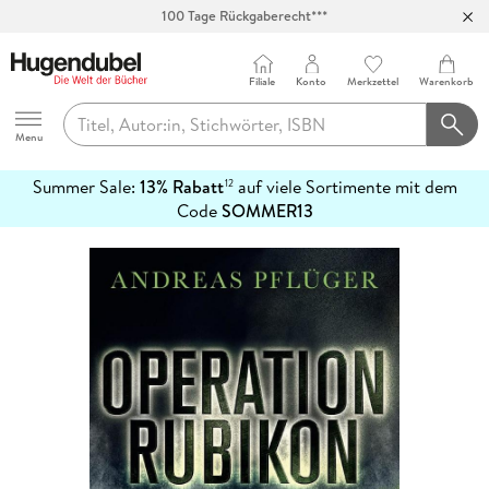
100 Tage Rückgaberecht***
Abholung in über 100 Filialen
Filiale
Konto
Merkzettel
Warenkorb
Hugendubel
Menu
Summer Sale:
13% Rabatt
auf viele Sortimente mit dem
12
mehr
Code
SOMMER13
erfahren