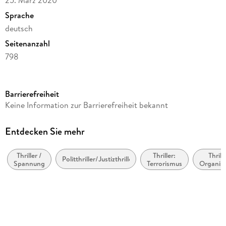
Sprache
deutsch
Seitenanzahl
798
Reihe
Suhrkamp Verlag
Barrierefreiheit
Autor/Autorin
Keine Information zur Barrierefreiheit bekannt
Andreas Pflüger
Verlag/Hersteller
Entdecken Sie mehr
Suhrkamp Verlag
Thriller /
Thriller:
Thrille
Produktart
Politthriller/Justizthriller
Spannung
Terrorismus
Organisi
kartoniert
Verbre
Gewicht
546 g
Größe (L/B/H)
187/117/43 mm