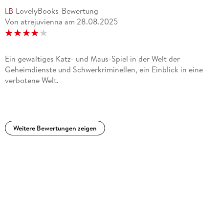
»
Operation Rubikon
ist kein Thriller für zwischendurch,
LovelyBooks-Bewertung
stattdessen ein komplexer Roman, dem man auf jeder Seite
Von atrejuvienna
am
28.08.2025
anmerkt, wie akribisch sich ihr Schöpfer in die Materie
eingearbeitet hat. « Wortgestalt
Ein gewaltiges Katz- und Maus-Spiel in der Welt der
Geheimdienste und Schwerkriminellen, ein Einblick in eine
verbotene Welt.
Weitere Bewertungen zeigen