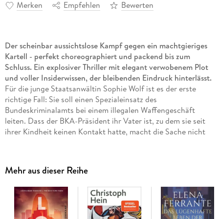
Merken
Empfehlen
Bewerten
Der scheinbar aussichtslose Kampf gegen ein machtgieriges
Kartell - perfekt choreographiert und packend bis zum
Schluss. Ein explosiver Thriller mit elegant verwobenem Plot
und voller Insiderwissen, der bleibenden Eindruck hinterlässt.
Für die junge Staatsanwältin Sophie Wolf ist es der erste
richtige Fall: Sie soll einen Spezialeinsatz des
Bundeskriminalamts bei einem illegalen Waffengeschäft
leiten. Dass der BKA-Präsident ihr Vater ist, zu dem sie seit
ihrer Kindheit keinen Kontakt hatte, macht die Sache nicht
unbedingt leichter. Die Aktion endet in einem Desaster: Zwei
hohe Mafiabosse werden liquidiert, ein Ermittler stirbt bei der
Explosion eines Waffencontainers, ein Informant wird auf
Mehr aus dieser Reihe
dem Flughafen erschossen. Alles verweist auf ein neues
Kartell, das mit Erpressung, Korruption und Mord den
internationalen Waffen- und Drogenmarkt zu erobern
versucht. Der BKA-Präsident geht einen gefährlichen Weg: Er
gründet die Gruppe Rubikon. Nur Sophie und vier seiner