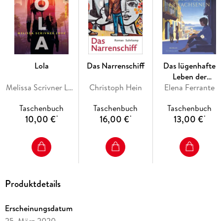
engsten Mitarbeiter wissen davon. Vielleicht einer zu viel . . .
Lola
Das Narrenschiff
Das lügenhafte
Leben der
Melissa Scrivner Love
Christoph Hein
Elena Ferrante
Erwachsenen
Taschenbuch
Taschenbuch
Taschenbuch
10,00 €
16,00 €
13,00 €
*
*
*
Produktdetails
Erscheinungsdatum
25. März 2020