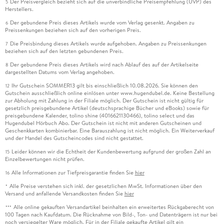
Der Preisvergleich bezieht sich auf die unverbindliche Preisempfehlung (UVP) des
5
Herstellers.
Der gebundene Preis dieses Artikels wurde vom Verlag gesenkt. Angaben zu
6
Preissenkungen beziehen sich auf den vorherigen Preis.
Die Preisbindung dieses Artikels wurde aufgehoben. Angaben zu Preissenkungen
7
beziehen sich auf den letzten gebundenen Preis.
Der gebundene Preis dieses Artikels wird nach Ablauf des auf der Artikelseite
8
dargestellten Datums vom Verlag angehoben.
Ihr Gutschein SOMMER13 gilt bis einschließlich 10.08.2026. Sie können den
12
Gutschein ausschließlich online einlösen unter www.hugendubel.de. Keine Bestellung
zur Abholung mit Zahlung in der Filiale möglich. Der Gutschein ist nicht gültig für
gesetzlich preisgebundene Artikel (deutschsprachige Bücher und eBooks) sowie für
preisgebundene Kalender, tolino shine (4016621130466), tolino select und das
Hugendubel Hörbuch Abo. Der Gutschein ist nicht mit anderen Gutscheinen und
Geschenkkarten kombinierbar. Eine Barauszahlung ist nicht möglich. Ein Weiterverkauf
und der Handel des Gutscheincodes sind nicht gestattet.
Leider können wir die Echtheit der Kundenbewertung aufgrund der großen Zahl an
15
Einzelbewertungen nicht prüfen.
Alle Informationen zur Tiefpreisgarantie finden Sie
hier
16
Alle Preise verstehen sich inkl. der gesetzlichen MwSt. Informationen über den
*
Versand und anfallende Versandkosten finden Sie
hier
Alle online gekauften Versandartikel beinhalten ein erweitertes Rückgaberecht von
***
100 Tagen nach Kaufdatum. Die Rücknahme von Bild-, Ton- und Datenträgern ist nur bei
noch versiegelter Ware möglich. Für in der Filiale gekaufte Artikel gilt ein