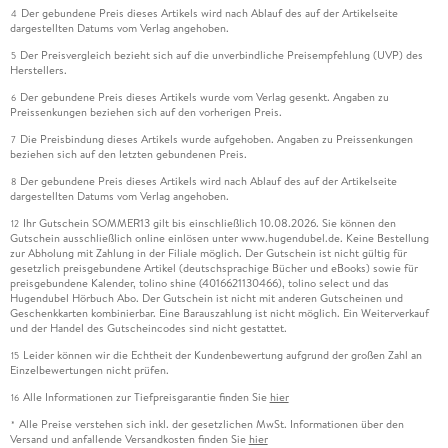
Der gebundene Preis dieses Artikels wird nach Ablauf des auf der Artikelseite
4
dargestellten Datums vom Verlag angehoben.
Der Preisvergleich bezieht sich auf die unverbindliche Preisempfehlung (UVP) des
5
Herstellers.
Der gebundene Preis dieses Artikels wurde vom Verlag gesenkt. Angaben zu
6
Preissenkungen beziehen sich auf den vorherigen Preis.
Die Preisbindung dieses Artikels wurde aufgehoben. Angaben zu Preissenkungen
7
beziehen sich auf den letzten gebundenen Preis.
Der gebundene Preis dieses Artikels wird nach Ablauf des auf der Artikelseite
8
dargestellten Datums vom Verlag angehoben.
Ihr Gutschein SOMMER13 gilt bis einschließlich 10.08.2026. Sie können den
12
Gutschein ausschließlich online einlösen unter www.hugendubel.de. Keine Bestellung
zur Abholung mit Zahlung in der Filiale möglich. Der Gutschein ist nicht gültig für
gesetzlich preisgebundene Artikel (deutschsprachige Bücher und eBooks) sowie für
preisgebundene Kalender, tolino shine (4016621130466), tolino select und das
Hugendubel Hörbuch Abo. Der Gutschein ist nicht mit anderen Gutscheinen und
Geschenkkarten kombinierbar. Eine Barauszahlung ist nicht möglich. Ein Weiterverkauf
und der Handel des Gutscheincodes sind nicht gestattet.
Leider können wir die Echtheit der Kundenbewertung aufgrund der großen Zahl an
15
Einzelbewertungen nicht prüfen.
Alle Informationen zur Tiefpreisgarantie finden Sie
hier
16
Alle Preise verstehen sich inkl. der gesetzlichen MwSt. Informationen über den
*
Versand und anfallende Versandkosten finden Sie
hier