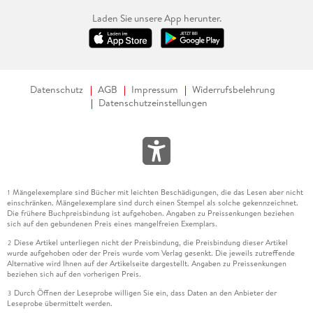
Laden Sie unsere App herunter.
Datenschutz
AGB
Impressum
Widerrufsbelehrung
Datenschutzeinstellungen
Mängelexemplare sind Bücher mit leichten Beschädigungen, die das Lesen aber nicht
1
einschränken. Mängelexemplare sind durch einen Stempel als solche gekennzeichnet.
Die frühere Buchpreisbindung ist aufgehoben. Angaben zu Preissenkungen beziehen
sich auf den gebundenen Preis eines mangelfreien Exemplars.
Diese Artikel unterliegen nicht der Preisbindung, die Preisbindung dieser Artikel
2
wurde aufgehoben oder der Preis wurde vom Verlag gesenkt. Die jeweils zutreffende
Alternative wird Ihnen auf der Artikelseite dargestellt. Angaben zu Preissenkungen
beziehen sich auf den vorherigen Preis.
Durch Öffnen der Leseprobe willigen Sie ein, dass Daten an den Anbieter der
3
Leseprobe übermittelt werden.