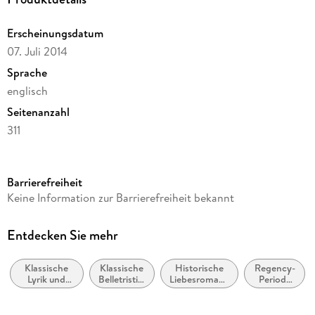
Erscheinungsdatum
07. Juli 2014
Sprache
englisch
Seitenanzahl
311
Reihe
Alma Classics Evergreens
Barrierefreiheit
Autor/Autorin
Keine Information zur Barrierefreiheit bekannt
Jane Austen
Verlag/Hersteller
Entdecken Sie mehr
Alma Books Ltd.
Klassische
Klassische
Historische
Regency-
Produktart
Lyrik und
Belletristik:
Liebesromane
Periode
kartoniert
Dichtung
allgemein
/ Romance
(ca. 1811
(vor dem 20.
und
bis ca.
Gewicht
Jahrhundert)
literarisch
1820)