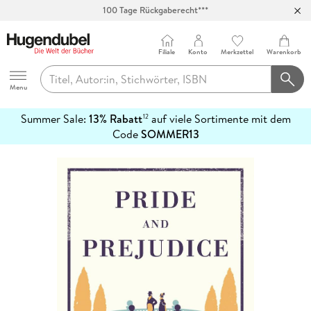
100 Tage Rückgaberecht***
Abholung in über 100 Filialen
Filiale
Konto
Merkzettel
Warenkorb
Hugendubel
Menu
Summer Sale:
13% Rabatt
auf viele Sortimente mit dem
12
mehr
Code
SOMMER13
erfahren