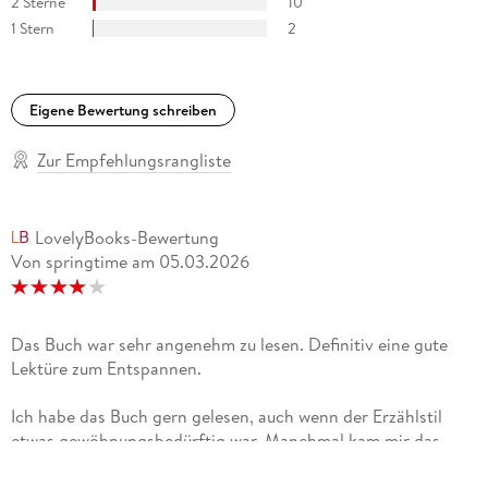
2 Sterne
10
1 Stern
2
Eigene Bewertung schreiben
Zur Empfehlungsrangliste
LovelyBooks-Bewertung
Von springtime
am
05.03.2026
Das Buch war sehr angenehm zu lesen. Definitiv eine gute
Lektüre zum Entspannen.
Ich habe das Buch gern gelesen, auch wenn der Erzählstil
etwas gewöhnungsbedürftig war. Manchmal kam mir das
Ganze vor als würde ich einen zusammenfassenden Bericht
lesen und keinen Roman, weil es mir zeitweise an