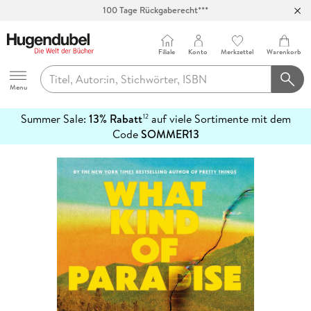
100 Tage Rückgaberecht***
Abholung in über 100 Filialen
Filiale
Konto
Merkzettel
Warenkorb
Hugendubel
Menu
Summer Sale:
13% Rabatt
auf viele Sortimente mit dem
12
mehr
Code
SOMMER13
erfahren