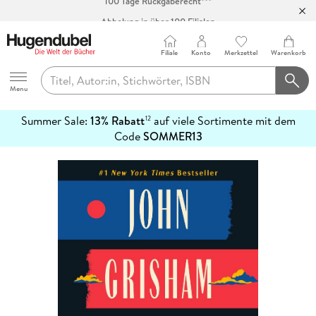
Abholung in über 100 Filialen
Filiale
Konto
Merkzettel
Warenkorb
Hugendubel
Menu
Summer Sale:
13% Rabatt
auf viele Sortimente mit dem
12
mehr
Code
SOMMER13
erfahren