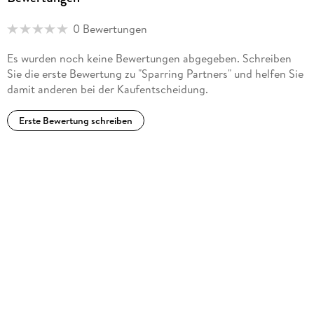
convicted. Much of his fiction explores deep-seated
problems in our criminal justice system. He lives on a farm in
0 Bewertungen
central Virginia.
Es wurden noch keine Bewertungen abgegeben. Schreiben
Sie die erste Bewertung zu "Sparring Partners" und helfen Sie
damit anderen bei der Kaufentscheidung.
Erste Bewertung schreiben