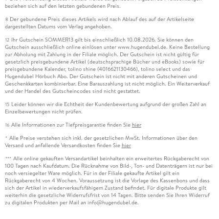
beziehen sich auf den letzten gebundenen Preis.
Der gebundene Preis dieses Artikels wird nach Ablauf des auf der Artikelseite
8
dargestellten Datums vom Verlag angehoben.
Ihr Gutschein SOMMER13 gilt bis einschließlich 10.08.2026. Sie können den
12
Gutschein ausschließlich online einlösen unter www.hugendubel.de. Keine Bestellung
zur Abholung mit Zahlung in der Filiale möglich. Der Gutschein ist nicht gültig für
gesetzlich preisgebundene Artikel (deutschsprachige Bücher und eBooks) sowie für
preisgebundene Kalender, tolino shine (4016621130466), tolino select und das
Hugendubel Hörbuch Abo. Der Gutschein ist nicht mit anderen Gutscheinen und
Geschenkkarten kombinierbar. Eine Barauszahlung ist nicht möglich. Ein Weiterverkauf
und der Handel des Gutscheincodes sind nicht gestattet.
Leider können wir die Echtheit der Kundenbewertung aufgrund der großen Zahl an
15
Einzelbewertungen nicht prüfen.
Alle Informationen zur Tiefpreisgarantie finden Sie
hier
16
Alle Preise verstehen sich inkl. der gesetzlichen MwSt. Informationen über den
*
Versand und anfallende Versandkosten finden Sie
hier
Alle online gekauften Versandartikel beinhalten ein erweitertes Rückgaberecht von
***
100 Tagen nach Kaufdatum. Die Rücknahme von Bild-, Ton- und Datenträgern ist nur bei
noch versiegelter Ware möglich. Für in der Filiale gekaufte Artikel gilt ein
Rückgaberecht von 4 Wochen. Voraussetzung ist die Vorlage des Kassenbons und dass
sich der Artikel in wiederverkaufsfähigem Zustand befindet. Für digitale Produkte gilt
weiterhin die gesetzliche Widerrufsfrist von 14 Tagen. Bitte senden Sie Ihren Widerruf
zu digitalen Produkten per Mail an info@hugendubel.de.