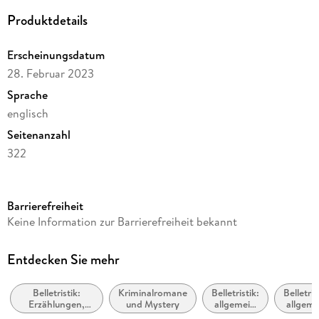
Produktdetails
Erscheinungsdatum
28. Februar 2023
Sprache
englisch
Seitenanzahl
322
Reihe
JG Publishing
Barrierefreiheit
Autor/Autorin
Keine Information zur Barrierefreiheit bekannt
John Grisham
Verlag/Hersteller
Entdecken Sie mehr
Random House
Belletristik:
Kriminalromane
Belletristik:
Belletris
Produktart
Erzählungen,
und Mystery
allgemein
allgeme
kartoniert
Kurzgeschichten,
und
und