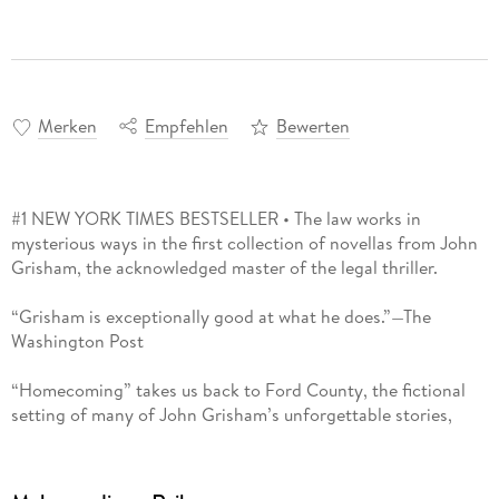
Merken
Empfehlen
Bewerten
#1 NEW YORK TIMES BESTSELLER • The law works in
mysterious ways in the first collection of novellas from John
Grisham, the acknowledged master of the legal thriller.
“Grisham is exceptionally good at what he does.”—The
Washington Post
“Homecoming” takes us back to Ford County, the fictional
setting of many of John Grisham’s unforgettable stories,
where Jake Brigance tries to help an old friend. Three years
earlier, Mack Stafford stole money from his clients, divorced
his wife, filed for bankruptcy, and left his family in the middle