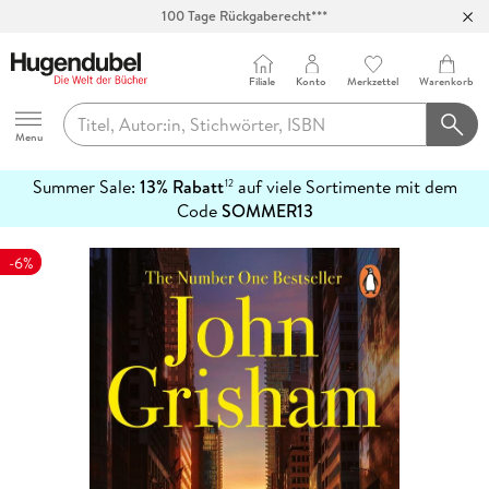
100 Tage Rückgaberecht***
Abholung in über 100 Filialen
Filiale
Konto
Merkzettel
Warenkorb
Hugendubel
Menu
Summer Sale:
13% Rabatt
auf viele Sortimente mit dem
12
mehr
Code
SOMMER13
erfahren
-6%