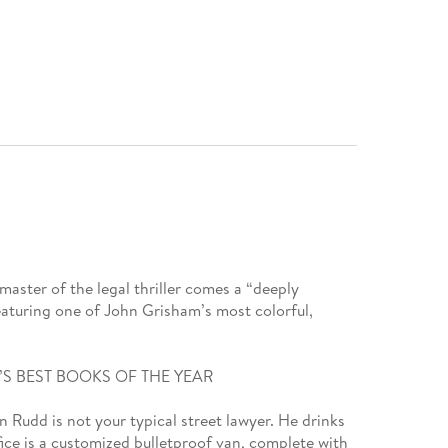
ter of the legal thriller comes a “deeply
aturing one of John Grisham’s most colorful,
.
S BEST BOOKS OF THE YEAR
 Rudd is not your typical street lawyer. He drinks
ice is a customized bulletproof van, complete with