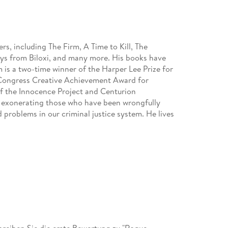
rs, including The Firm, A Time to Kill, The
ys from Biloxi, and many more. His books have
m is a two-time winner of the Harper Lee Prize for
f Congress Creative Achievement Award for
of the Innocence Project and Centurion
to exonerating those who have been wrongfully
 problems in our criminal justice system. He lives
eiben Sie die erste Bewertung zu "Rogue