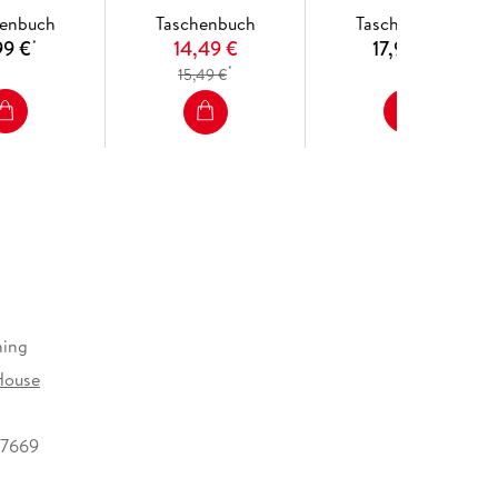
henbuch
Taschenbuch
Taschenbuch
99 €
14,49 €
17,99 €
*
*
*
15,49 €
hing
House
67669