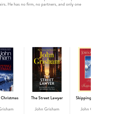
hairs. He has no firm, no partners, and only one
appens to be his bodyguard, law clerk, confidant,
go near: a drug-addled, tattooed kid rumored to be
th row; a homeowner arrested for shooting at a SWAT
veryone is entitled to a fair trial—even if he has
 Christmas
The Street Lawyer
Skipping Christmas
Grisham
John Grisham
John Grisham