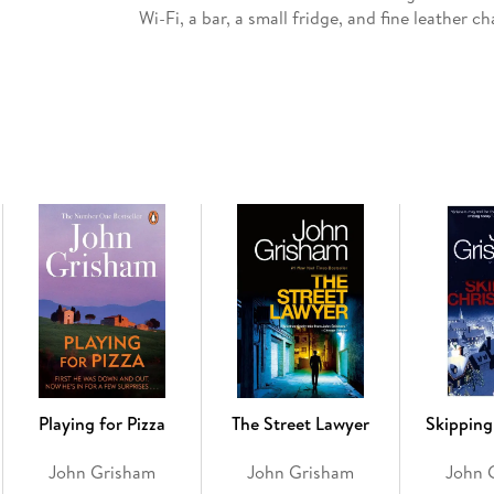
Wi-Fi, a bar, a small fridge, and fine leather c
employee: his heavily armed driver, who also h
and golf caddie.
Sebastian defends people other lawyers won’t 
in a satanic cult; a vicious crime lord on dea
team that mistakenly invaded his house.
Why these clients? Because Sebastian believes e
to bend the law to secure one.
Playing for Pizza
The Street Lawyer
Skipping
John Grisham
John Grisham
John 