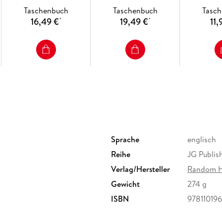
Taschenbuch
Taschenbuch
Tasc
16,49 €
19,49 €
11,
*
*
Sprache
englisch
Reihe
JG Publis
Verlag/Hersteller
Random 
Gewicht
274 g
ISBN
97811019