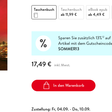
Fremdsprachige Bücher
n Lernhilfen
 Jugendbücher
eiber
Hörbuch Downloads im Bundle
cher
 Vergleich
 Puzzlezubehör
Lernen
New Adult
STABILO
Taschenbücher
Taschenbuch
Taschenbuch
eBook epub
hilfen
hriller
 Backen
er
lender
Ratgeber
ab
11,99 €
ab
4,49 €
op
hriller
Romance
Sachbücher
precher:innen
Science Fiction
Sparen Sie zusätzlich 13%
auf 
12
Artikel mit dem Gutscheincode
Fremdsprachige Bücher
SOMMER13
17,49 €
inkl. Mwst.
In den Warenkorb
Zustellung:
Fr, 04.09. - Do, 10.09.