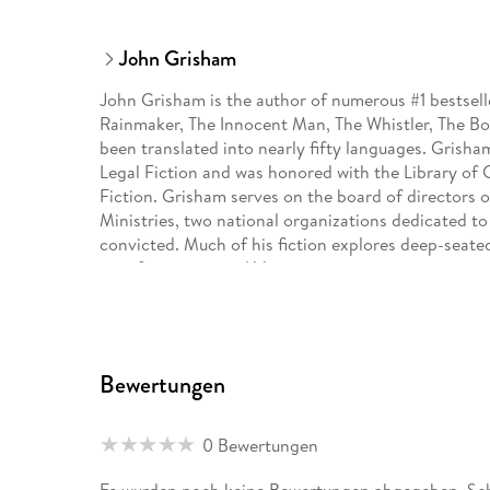
John Grisham
John Grisham is the author of numerous #1 bestselle
Rainmaker, The Innocent Man, The Whistler, The Bo
been translated into nearly fifty languages. Grisha
Legal Fiction and was honored with the Library o
Fiction. Grisham serves on the board of directors 
Ministries, two national organizations dedicated 
convicted. Much of his fiction explores deep-seated
on a farm in central Virginia.
Bewertungen
0 Bewertungen
Es wurden noch keine Bewertungen abgegeben. Schr