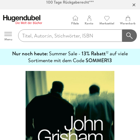
Abholung in über 100 Filialen
Filiale
Konto
Merkzettel
Warenkorb
Hugendubel
Menu
Nur noch heute:
Summer Sale -
13% Rabatt
auf viele
12
mehr
Sortimente mit dem Code
SOMMER13
erfahren