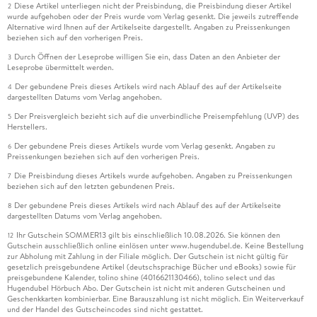
Diese Artikel unterliegen nicht der Preisbindung, die Preisbindung dieser Artikel
2
wurde aufgehoben oder der Preis wurde vom Verlag gesenkt. Die jeweils zutreffende
Alternative wird Ihnen auf der Artikelseite dargestellt. Angaben zu Preissenkungen
beziehen sich auf den vorherigen Preis.
Durch Öffnen der Leseprobe willigen Sie ein, dass Daten an den Anbieter der
3
Leseprobe übermittelt werden.
Der gebundene Preis dieses Artikels wird nach Ablauf des auf der Artikelseite
4
dargestellten Datums vom Verlag angehoben.
Der Preisvergleich bezieht sich auf die unverbindliche Preisempfehlung (UVP) des
5
Herstellers.
Der gebundene Preis dieses Artikels wurde vom Verlag gesenkt. Angaben zu
6
Preissenkungen beziehen sich auf den vorherigen Preis.
Die Preisbindung dieses Artikels wurde aufgehoben. Angaben zu Preissenkungen
7
beziehen sich auf den letzten gebundenen Preis.
Der gebundene Preis dieses Artikels wird nach Ablauf des auf der Artikelseite
8
dargestellten Datums vom Verlag angehoben.
Ihr Gutschein SOMMER13 gilt bis einschließlich 10.08.2026. Sie können den
12
Gutschein ausschließlich online einlösen unter www.hugendubel.de. Keine Bestellung
zur Abholung mit Zahlung in der Filiale möglich. Der Gutschein ist nicht gültig für
gesetzlich preisgebundene Artikel (deutschsprachige Bücher und eBooks) sowie für
preisgebundene Kalender, tolino shine (4016621130466), tolino select und das
Hugendubel Hörbuch Abo. Der Gutschein ist nicht mit anderen Gutscheinen und
Geschenkkarten kombinierbar. Eine Barauszahlung ist nicht möglich. Ein Weiterverkauf
und der Handel des Gutscheincodes sind nicht gestattet.