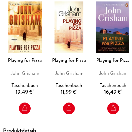
fast. And so they sit, sprawled in the prison library, furiously
writing letters, fine-tuning a wickedly brilliant extortion scam
... while events outside their prison walls begin to erupt.
A bizarre presidential election is holding the nation in its
grips -- and a powerful government figure is pulling some
very hidden strings. For the Brethren, the timing couldn't be
better. Because they've just found the perfect victim...
Playing for Pizza
Playing for Pizza
Playing for Pizza
John Grisham
John Grisham
John Grisham
Taschenbuch
Taschenbuch
Taschenbuch
19,49 €
11,99 €
16,49 €
*
*
*
Produktdetails