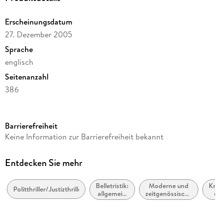
Erscheinungsdatum
27. Dezember 2005
Sprache
englisch
Seitenanzahl
386
Reihe
JG Publishing
Barrierefreiheit
Autor/Autorin
Keine Information zur Barrierefreiheit bekannt
John Grisham
Verlag/Hersteller
Entdecken Sie mehr
Random House
Belletristik:
Moderne und
Kri
Produktart
Politthriller/Justizthriller
allgemein
zeitgenössische
u
kartoniert
und
Belletristik:
literarisch
allgemein und
Gewicht
literarisch