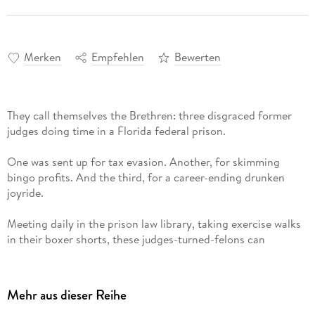
Merken
Empfehlen
Bewerten
They call themselves the Brethren: three disgraced former
judges doing time in a Florida federal prison.
One was sent up for tax evasion. Another, for skimming
bingo profits. And the third, for a career-ending drunken
joyride.
Meeting daily in the prison law library, taking exercise walks
in their boxer shorts, these judges-turned-felons can
reminisce about old court cases, dispense a little jailhouse
justice, and contemplate where their lives went wrong.
Mehr aus dieser Reihe
Or they can use their time in prison to get very rich -- very