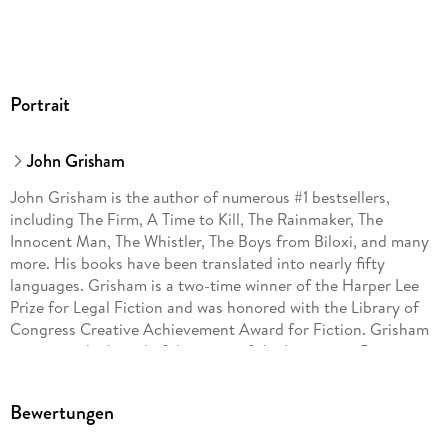
Portrait
John Grisham
John Grisham is the author of numerous #1 bestsellers,
including The Firm, A Time to Kill, The Rainmaker, The
Innocent Man, The Whistler, The Boys from Biloxi, and many
more. His books have been translated into nearly fifty
languages. Grisham is a two-time winner of the Harper Lee
Prize for Legal Fiction and was honored with the Library of
Congress Creative Achievement Award for Fiction. Grisham
serves on the board of directors of the Innocence Project
and Centurion Ministries, two national organizations
dedicated to exonerating those who have been wrongfully
Bewertungen
convicted. Much of his fiction explores deep-seated
problems in our criminal justice system. He lives on a farm in