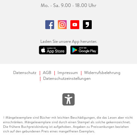
Mo. - Sa. 9.00 - 18.00 Uhr
Laden Sie unsere App herunter.
Datenschutz
AGB
Impressum
Widerrufsbelehrung
Datenschutzeinstellungen
Mängelexemplare sind Bücher mit leichten Beschädigungen, die das Lesen aber nicht
1
einschränken. Mängelexemplare sind durch einen Stempel als solche gekennzeichnet.
Die frühere Buchpreisbindung ist aufgehoben. Angaben zu Preissenkungen beziehen
sich auf den gebundenen Preis eines mangelfreien Exemplars.