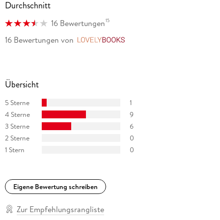
Durchschnitt
central Virginia.
15
16 Bewertungen
16 Bewertungen
von
LovelyBooks
Übersicht
5 Sterne
1
4 Sterne
9
3 Sterne
6
2 Sterne
0
1 Stern
0
Eigene Bewertung schreiben
Zur Empfehlungsrangliste