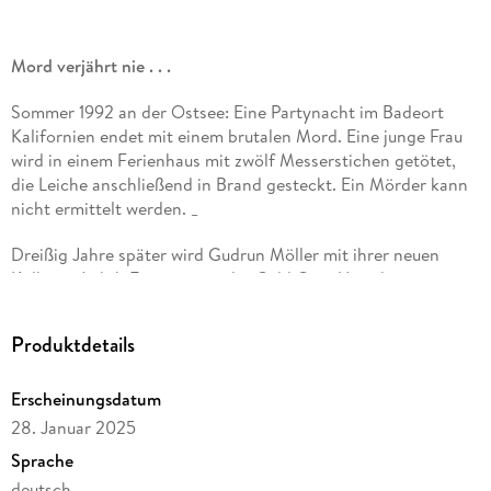
Mord verjährt nie . . .
Sommer 1992 an der Ostsee: Eine Partynacht im Badeort
Kalifornien endet mit einem brutalen Mord. Eine junge Frau
wird in einem Ferienhaus mit zwölf Messerstichen getötet,
die Leiche anschließend in Brand gesteckt. Ein Mörder kann
nicht ermittelt werden. _
Dreißig Jahre später wird Gudrun Möller mit ihrer neuen
Kollegin Judith Engster von der Cold Case Unit der
Landeskriminalpolizei in ein Kieler Hospiz gerufen. Ein Zeuge
aus Kalifornien möchte eine Aussage machen, um vor seinem
Produktdetails
bevorstehenden Tod Frieden zu finden. Der ehemalige
Besitzer eines Strand-Imbisses beschuldigt seine eigene
Erscheinungsdatum
Tochter - die bis dahin niemals im Visier der Ermittler war.
Die Kommissarinnen holen den Fall aus dem Archiv, die Cold
28. Januar 2025
Case Unit nimmt ihre gewohnte Arbeit auf, und mit neuen
Sprache
Forschungsmethoden ergibt sich schnell eine neue Spur.
deutsch