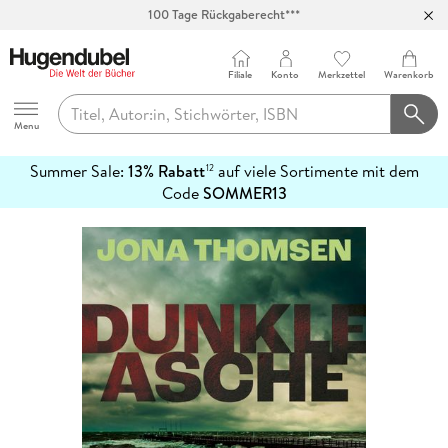
100 Tage Rückgaberecht***
Abholung in über 100 Filialen
Filiale
Konto
Merkzettel
Warenkorb
Hugendubel
Menu
Summer Sale:
13% Rabatt
auf viele Sortimente mit dem
12
mehr
Code
SOMMER13
erfahren