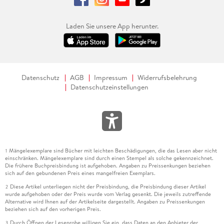
Laden Sie unsere App herunter.
Datenschutz
AGB
Impressum
Widerrufsbelehrung
Datenschutzeinstellungen
Mängelexemplare sind Bücher mit leichten Beschädigungen, die das Lesen aber nicht
1
einschränken. Mängelexemplare sind durch einen Stempel als solche gekennzeichnet.
Die frühere Buchpreisbindung ist aufgehoben. Angaben zu Preissenkungen beziehen
sich auf den gebundenen Preis eines mangelfreien Exemplars.
Diese Artikel unterliegen nicht der Preisbindung, die Preisbindung dieser Artikel
2
wurde aufgehoben oder der Preis wurde vom Verlag gesenkt. Die jeweils zutreffende
Alternative wird Ihnen auf der Artikelseite dargestellt. Angaben zu Preissenkungen
beziehen sich auf den vorherigen Preis.
Durch Öffnen der Leseprobe willigen Sie ein, dass Daten an den Anbieter der
3