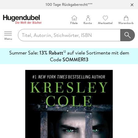
100 Tage Rückgaberecht***
Abholung in über 100 Filialen
Filiale
Konto
Merkzettel
Warenkorb
Hugendubel
Menu
Summer Sale:
13% Rabatt
auf viele Sortimente mit dem
12
mehr
Code
SOMMER13
erfahren