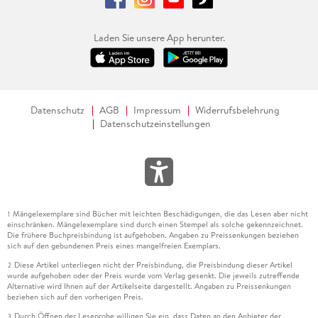
Laden Sie unsere App herunter.
Datenschutz
AGB
Impressum
Widerrufsbelehrung
Datenschutzeinstellungen
Mängelexemplare sind Bücher mit leichten Beschädigungen, die das Lesen aber nicht
1
einschränken. Mängelexemplare sind durch einen Stempel als solche gekennzeichnet.
Die frühere Buchpreisbindung ist aufgehoben. Angaben zu Preissenkungen beziehen
sich auf den gebundenen Preis eines mangelfreien Exemplars.
Diese Artikel unterliegen nicht der Preisbindung, die Preisbindung dieser Artikel
2
wurde aufgehoben oder der Preis wurde vom Verlag gesenkt. Die jeweils zutreffende
Alternative wird Ihnen auf der Artikelseite dargestellt. Angaben zu Preissenkungen
beziehen sich auf den vorherigen Preis.
Durch Öffnen der Leseprobe willigen Sie ein, dass Daten an den Anbieter der
3