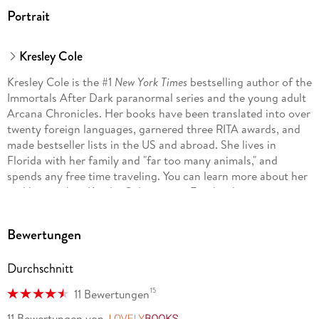
Portrait
Kresley Cole
Kresley Cole is the #1
New York Times
bestselling author of the
Immortals After Dark paranormal series and the young adult
Arcana Chronicles. Her books have been translated into over
twenty foreign languages, garnered three RITA awards, and
made bestseller lists in the US and abroad. She lives in
Florida with her family and "far too many animals," and
spends any free time traveling. You can learn more about her
and her work at KresleyCole. com or Facebook.
com/KresleyCole.
Bewertungen
Durchschnitt
15
11 Bewertungen
11 Bewertungen
von
LovelyBooks