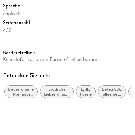
Sprache
englisch
Seitenanzahl
432
Autor/Autorin
Kresley Cole
Barrierefreiheit
Verlag/Hersteller
Keine Information zur Barrierefreiheit bekannt
Pocket Books
Produktart
Entdecken Sie mehr
kartoniert
Liebesromane
Erotische
Lyrik,
Belletristik:
Gewicht
F
/ Romance:
Liebesromane
Poesie
allgemein
207 g
Romantic
/ Romance
und
Suspense
literarisch,
Größe (L/B/H)
nicht nach
Genre
175/108/37 mm
ISBN
9781416580942