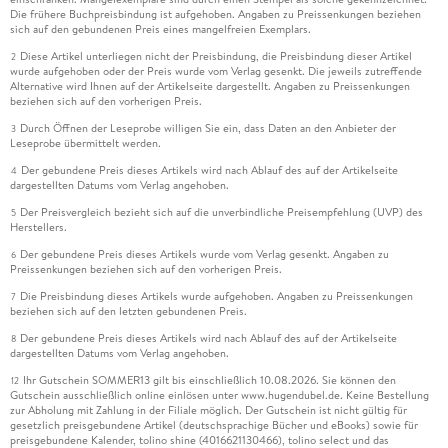
Die frühere Buchpreisbindung ist aufgehoben. Angaben zu Preissenkungen beziehen
sich auf den gebundenen Preis eines mangelfreien Exemplars.
Diese Artikel unterliegen nicht der Preisbindung, die Preisbindung dieser Artikel
2
wurde aufgehoben oder der Preis wurde vom Verlag gesenkt. Die jeweils zutreffende
Alternative wird Ihnen auf der Artikelseite dargestellt. Angaben zu Preissenkungen
beziehen sich auf den vorherigen Preis.
Durch Öffnen der Leseprobe willigen Sie ein, dass Daten an den Anbieter der
3
Leseprobe übermittelt werden.
Der gebundene Preis dieses Artikels wird nach Ablauf des auf der Artikelseite
4
dargestellten Datums vom Verlag angehoben.
Der Preisvergleich bezieht sich auf die unverbindliche Preisempfehlung (UVP) des
5
Herstellers.
Der gebundene Preis dieses Artikels wurde vom Verlag gesenkt. Angaben zu
6
Preissenkungen beziehen sich auf den vorherigen Preis.
Die Preisbindung dieses Artikels wurde aufgehoben. Angaben zu Preissenkungen
7
beziehen sich auf den letzten gebundenen Preis.
Der gebundene Preis dieses Artikels wird nach Ablauf des auf der Artikelseite
8
dargestellten Datums vom Verlag angehoben.
Ihr Gutschein SOMMER13 gilt bis einschließlich 10.08.2026. Sie können den
12
Gutschein ausschließlich online einlösen unter www.hugendubel.de. Keine Bestellung
zur Abholung mit Zahlung in der Filiale möglich. Der Gutschein ist nicht gültig für
gesetzlich preisgebundene Artikel (deutschsprachige Bücher und eBooks) sowie für
preisgebundene Kalender, tolino shine (4016621130466), tolino select und das