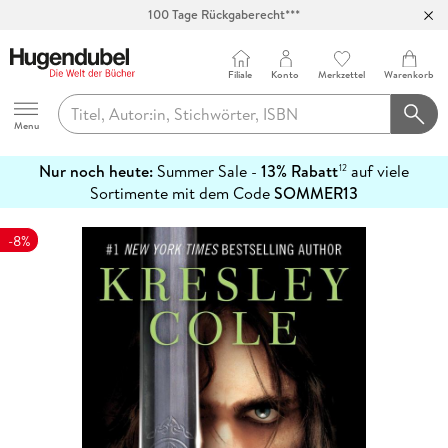
Abholung in über 100 Filialen
Filiale
Konto
Merkzettel
Warenkorb
Hugendubel
Menu
Nur noch heute:
Summer Sale -
13% Rabatt
auf viele
12
mehr
Sortimente mit dem Code
SOMMER13
erfahren
-8%