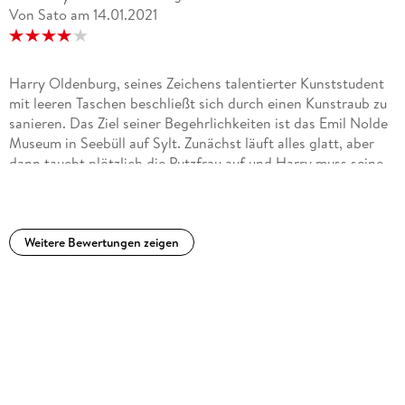
Von Sato
am
14.01.2021
Harry Oldenburg, seines Zeichens talentierter Kunststudent
mit leeren Taschen beschließt sich durch einen Kunstraub zu
sanieren. Das Ziel seiner Begehrlichkeiten ist das Emil Nolde
Museum in Seebüll auf Sylt. Zunächst läuft alles glatt, aber
dann taucht plötzlich die Putzfrau auf und Harry muss seine
Pläne ändern.Zunächst versteckt er sich mit seiner Beute auf
Amrum, aber auch dort kommt er nicht zur Ruhe, da manch
schräge Gestalt hinter sein Geheimnis kommt und einen
Anteil an der Beute fordert. Das manch ein gieriger
Weitere Bewertungen zeigen
Zeitgenosse daraufhin plötzlich aus dem Leben scheidet, ist
nicht wirklich Harrys Schuld, aber inzwischen hat auch ein
Kommissar vom Festland und der Inselpolizist seine Fährte
aufgenommen und die Schlinge zieht sich zu. Nur knapp
entwischt Harry, muss aber einen Teil der Beute
zurücklassen.18 Jahre später kehrt Harry, inzwischen ein
angesehener und erfolgreicher Kunstfälscher in den USA, mit
seiner Frau nach Amrum zurück um seinen Nolde aus dem