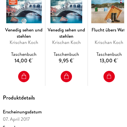
»Boshaft, unmoralisch und vor allem schwer amüsant! «
Bielefelder Stadtmagazin
Venedig sehen und
Venedig sehen und
Flucht übers Watt
stehlen
stehlen
Krischan Koch
Krischan Koch
Krischan Koch
Taschenbuch
Taschenbuch
Taschenbuch
14,00 €
9,95 €
13,00 €
*
*
*
Produktdetails
Erscheinungsdatum
07. April 2017