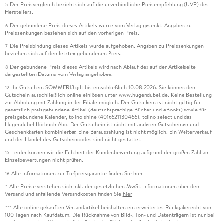
Der Preisvergleich bezieht sich auf die unverbindliche Preisempfehlung (UVP) des
5
Herstellers.
Der gebundene Preis dieses Artikels wurde vom Verlag gesenkt. Angaben zu
6
Preissenkungen beziehen sich auf den vorherigen Preis.
Die Preisbindung dieses Artikels wurde aufgehoben. Angaben zu Preissenkungen
7
beziehen sich auf den letzten gebundenen Preis.
Der gebundene Preis dieses Artikels wird nach Ablauf des auf der Artikelseite
8
dargestellten Datums vom Verlag angehoben.
Ihr Gutschein SOMMER13 gilt bis einschließlich 10.08.2026. Sie können den
12
Gutschein ausschließlich online einlösen unter www.hugendubel.de. Keine Bestellung
zur Abholung mit Zahlung in der Filiale möglich. Der Gutschein ist nicht gültig für
gesetzlich preisgebundene Artikel (deutschsprachige Bücher und eBooks) sowie für
preisgebundene Kalender, tolino shine (4016621130466), tolino select und das
Hugendubel Hörbuch Abo. Der Gutschein ist nicht mit anderen Gutscheinen und
Geschenkkarten kombinierbar. Eine Barauszahlung ist nicht möglich. Ein Weiterverkauf
und der Handel des Gutscheincodes sind nicht gestattet.
Leider können wir die Echtheit der Kundenbewertung aufgrund der großen Zahl an
15
Einzelbewertungen nicht prüfen.
Alle Informationen zur Tiefpreisgarantie finden Sie
hier
16
Alle Preise verstehen sich inkl. der gesetzlichen MwSt. Informationen über den
*
Versand und anfallende Versandkosten finden Sie
hier
Alle online gekauften Versandartikel beinhalten ein erweitertes Rückgaberecht von
***
100 Tagen nach Kaufdatum. Die Rücknahme von Bild-, Ton- und Datenträgern ist nur bei