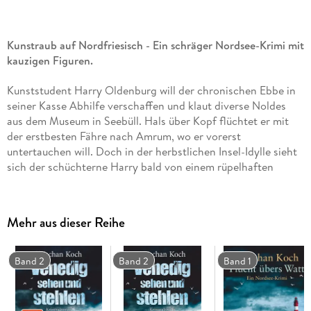
Kunstraub auf Nordfriesisch - Ein schräger Nordsee-Krimi mit
kauzigen Figuren.
Kunststudent Harry Oldenburg will der chronischen Ebbe in
seiner Kasse Abhilfe verschaffen und klaut diverse Noldes
aus dem Museum in Seebüll. Hals über Kopf flüchtet er mit
der erstbesten Fähre nach Amrum, wo er vorerst
untertauchen will. Doch in der herbstlichen Insel-Idylle sieht
sich der schüchterne Harry bald von einem rüpelhaften
Fährmann, einer liebestollen Urlauberin und der überaus
neugierigen Zimmerwirtin verfolgt. So schnell er sich der
unbequemen Mitmenschen entledigen kann, so schwierig
Mehr aus dieser Reihe
gestaltet sich deren Entsorgung. Bald wird Harry das Pflaster
auf Amrum zu heiß. Eine dramatische Flucht über die Inseln
und das Watt beginnt.
Band 2
Band 2
Band 1
Für Fans von norddeutschen Krimi-Komödien und Amrum-
Liebhabern.