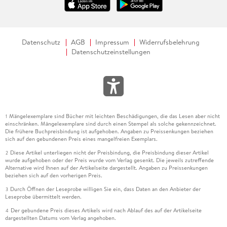
Datenschutz
AGB
Impressum
Widerrufsbelehrung
Datenschutzeinstellungen
Mängelexemplare sind Bücher mit leichten Beschädigungen, die das Lesen aber nicht
1
einschränken. Mängelexemplare sind durch einen Stempel als solche gekennzeichnet.
Die frühere Buchpreisbindung ist aufgehoben. Angaben zu Preissenkungen beziehen
sich auf den gebundenen Preis eines mangelfreien Exemplars.
Diese Artikel unterliegen nicht der Preisbindung, die Preisbindung dieser Artikel
2
wurde aufgehoben oder der Preis wurde vom Verlag gesenkt. Die jeweils zutreffende
Alternative wird Ihnen auf der Artikelseite dargestellt. Angaben zu Preissenkungen
beziehen sich auf den vorherigen Preis.
Durch Öffnen der Leseprobe willigen Sie ein, dass Daten an den Anbieter der
3
Leseprobe übermittelt werden.
Der gebundene Preis dieses Artikels wird nach Ablauf des auf der Artikelseite
4
dargestellten Datums vom Verlag angehoben.