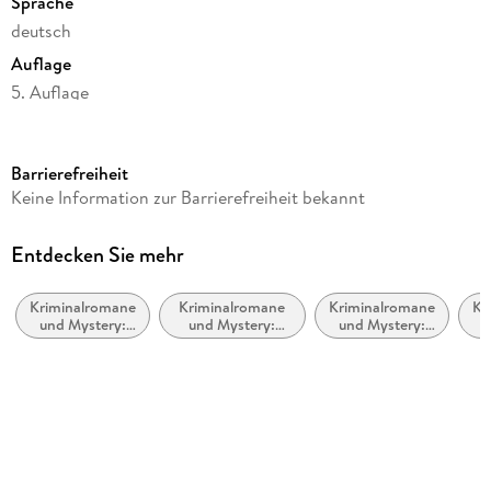
Sprache
deutsch
Auflage
5. Auflage
Seitenanzahl
320
Barrierefreiheit
Reihe
Keine Information zur Barrierefreiheit bekannt
Harry Oldenburg, 1
Autor/Autorin
Entdecken Sie mehr
Krischan Koch
Kriminalromane
Kriminalromane
Kriminalromane
Kr
Verlag/Hersteller
und Mystery:
und Mystery:
und Mystery:
u
dtv Verlagsgesellschaft
Humor
Privatdetektiv /
Cosy Mystery
Po
Amateurdetektive
Produktart
kartoniert
Gewicht
257 g