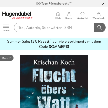
100 Tage Rückgaberecht***
Abholung in über 100 Filialen
Filiale
Konto
Merkzettel
Warenkorb
Hugendubel
Menu
Summer Sale:
13% Rabatt
auf viele Sortimente mit dem
12
mehr
Code
SOMMER13
erfahren
Band 1