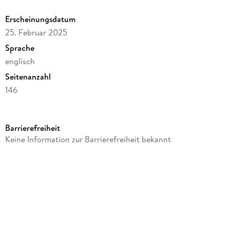
Erscheinungsdatum
25. Februar 2025
Sprache
englisch
Seitenanzahl
146
Reihe
Farrar, Straus and Giroux
Barrierefreiheit
Autor/Autorin
Keine Information zur Barrierefreiheit bekannt
Li Qingzhao
Verlag/Hersteller
St. Martins Press
Produktart
kartoniert
Gewicht