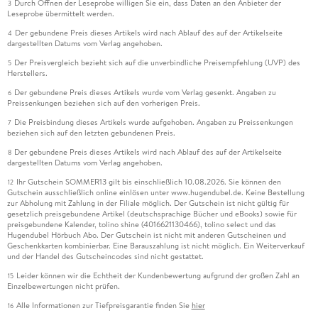
Durch Öffnen der Leseprobe willigen Sie ein, dass Daten an den Anbieter der
3
Leseprobe übermittelt werden.
Der gebundene Preis dieses Artikels wird nach Ablauf des auf der Artikelseite
4
dargestellten Datums vom Verlag angehoben.
Der Preisvergleich bezieht sich auf die unverbindliche Preisempfehlung (UVP) des
5
Herstellers.
Der gebundene Preis dieses Artikels wurde vom Verlag gesenkt. Angaben zu
6
Preissenkungen beziehen sich auf den vorherigen Preis.
Die Preisbindung dieses Artikels wurde aufgehoben. Angaben zu Preissenkungen
7
beziehen sich auf den letzten gebundenen Preis.
Der gebundene Preis dieses Artikels wird nach Ablauf des auf der Artikelseite
8
dargestellten Datums vom Verlag angehoben.
Ihr Gutschein SOMMER13 gilt bis einschließlich 10.08.2026. Sie können den
12
Gutschein ausschließlich online einlösen unter www.hugendubel.de. Keine Bestellung
zur Abholung mit Zahlung in der Filiale möglich. Der Gutschein ist nicht gültig für
gesetzlich preisgebundene Artikel (deutschsprachige Bücher und eBooks) sowie für
preisgebundene Kalender, tolino shine (4016621130466), tolino select und das
Hugendubel Hörbuch Abo. Der Gutschein ist nicht mit anderen Gutscheinen und
Geschenkkarten kombinierbar. Eine Barauszahlung ist nicht möglich. Ein Weiterverkauf
und der Handel des Gutscheincodes sind nicht gestattet.
Leider können wir die Echtheit der Kundenbewertung aufgrund der großen Zahl an
15
Einzelbewertungen nicht prüfen.
Alle Informationen zur Tiefpreisgarantie finden Sie
hier
16