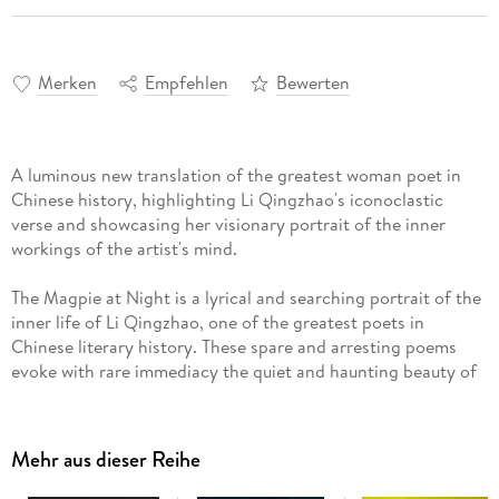
Merken
Empfehlen
Bewerten
A luminous new translation of the greatest woman poet in
Chinese history, highlighting Li Qingzhao's iconoclastic
verse and showcasing her visionary portrait of the inner
workings of the artist's mind.
The Magpie at Night is a lyrical and searching portrait of the
inner life of Li Qingzhao, one of the greatest poets in
Chinese literary history. These spare and arresting poems
evoke with rare immediacy the quiet and haunting beauty of
country life during the Song dynasty; the unseen, restive
labor of the poet; and Li Qingzhao's bracing and complex
take on what it means to create art as a woman in the
Mehr aus dieser Reihe
shadow of exile, war, imprisonment, and an unwelcoming
literary establishment.