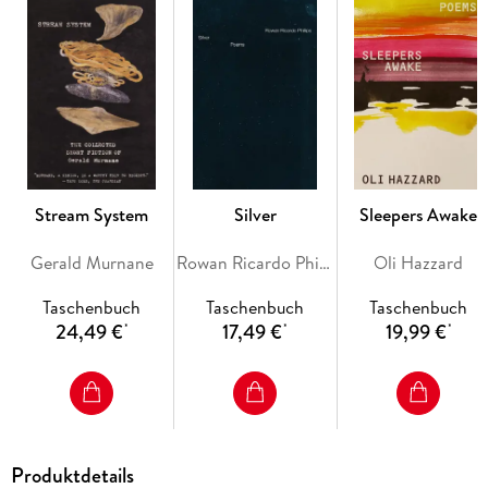
In Wendy Chen's splendid new translation, each of Li
Qingzhao's ci-lyrics that were originally set to music-is as
sharp and fresh as the edge of a new spring leaf. These richly
textured bolts of melody tell a story that will resonate with
scholars eager to restore this iconic figure to the canon of
classical Chinese poetry, as well as with contemporary
readers who will relate to the strikingly modern mode in
which she delivers her wry, unsentimental, and bracing
Stream System
Silver
Sleepers Awake
thoughts on art and posterity.
Gerald Murnane
Rowan Ricardo Phillips
Oli Hazzard
Taschenbuch
Taschenbuch
Taschenbuch
24,49 €
17,49 €
19,99 €
*
*
*
Produktdetails