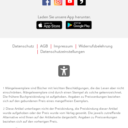
Laden Sie unsere App herunter.
Datenschutz
AGB
Impressum
Widerrufsbelehrung
Datenschutzeinstellungen
Mängelexemplare sind Bücher mit leichten Beschädigungen, die das Lesen aber nicht
1
einschränken. Mängelexemplare sind durch einen Stempel als solche gekennzeichnet.
Die frühere Buchpreisbindung ist aufgehoben. Angaben zu Preissenkungen beziehen
sich auf den gebundenen Preis eines mangelfreien Exemplars.
Diese Artikel unterliegen nicht der Preisbindung, die Preisbindung dieser Artikel
2
wurde aufgehoben oder der Preis wurde vom Verlag gesenkt. Die jeweils zutreffende
Alternative wird Ihnen auf der Artikelseite dargestellt. Angaben zu Preissenkungen
beziehen sich auf den vorherigen Preis.