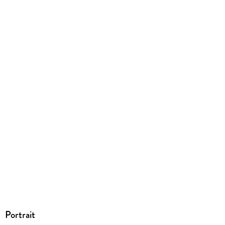
148 g
Größe (L/B/H)
205/134/11 mm
ISBN
9780374612757
Portrait