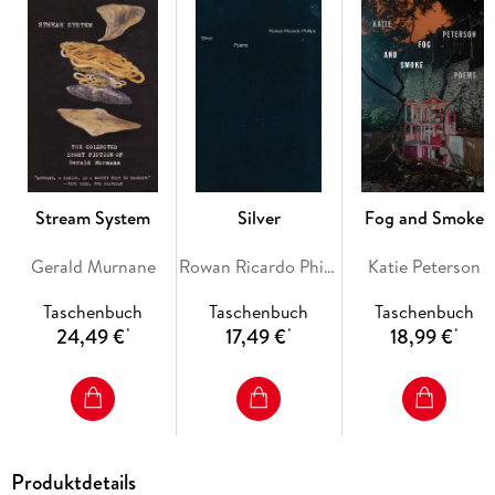
Bach cantata, catches the book's dreamy, kaleidoscopic,
cross-temporal dialogues. By way of satirical, allusive, tender,
hopeful poems, Sleepers Awake makes spaces for intimacy
with the reader, arguing "through an off-key melody / for the
jovial texture of batshit relations, for the pleasure of live-
drawing in skeptical company."
Stream System
Silver
Fog and Smoke
Gerald Murnane
Rowan Ricardo Phillips
Katie Peterson
Taschenbuch
Taschenbuch
Taschenbuch
24,49 €
17,49 €
18,99 €
*
*
*
Produktdetails