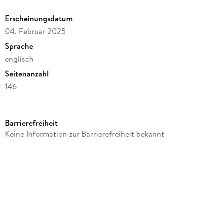
Erscheinungsdatum
04. Februar 2025
Sprache
englisch
Seitenanzahl
146
Reihe
Farrar, Straus and Giroux
Barrierefreiheit
Autor/Autorin
Keine Information zur Barrierefreiheit bekannt
Oli Hazzard
Verlag/Hersteller
St. Martins Press
Produktart
kartoniert
Gewicht