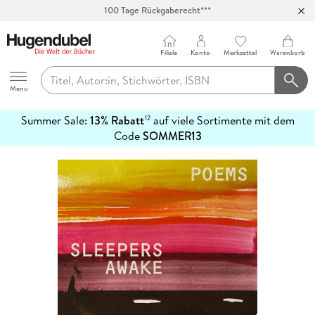
100 Tage Rückgaberecht***
Abholung in über 100 Filialen
Filiale
Konto
Merkzettel
Warenkorb
Hugendubel
Menu
Summer Sale:
13% Rabatt
auf viele Sortimente mit dem
12
mehr
Code
SOMMER13
erfahren