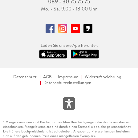
089 - 30 75 75 75
Mo. - Sa. 9.00 - 18.00 Uhr
Laden Sie unsere App herunter.
Datenschutz
AGB
Impressum
Widerrufsbelehrung
Datenschutzeinstellungen
Mängelexemplare sind Bücher mit leichten Beschädigungen, die das Lesen aber nicht
1
einschränken. Mängelexemplare sind durch einen Stempel als solche gekennzeichnet.
Die frühere Buchpreisbindung ist aufgehoben. Angaben zu Preissenkungen beziehen
sich auf den gebundenen Preis eines mangelfreien Exemplars.