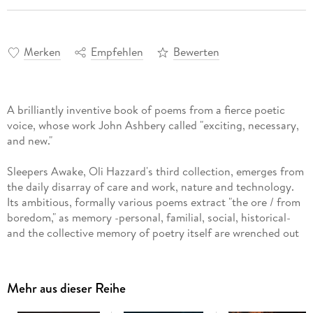
Merken
Empfehlen
Bewerten
A brilliantly inventive book of poems from a fierce poetic
voice, whose work John Ashbery called "exciting, necessary,
and new."
Sleepers Awake, Oli Hazzard's third collection, emerges from
the daily disarray of care and work, nature and technology.
Its ambitious, formally various poems extract "the ore / from
boredom," as memory -personal, familial, social, historical-
and the collective memory of poetry itself are wrenched out
of shape by dramatic disruptions in rhythm, space, and scale.
The sadness and pain of forgetting is here too, alongside its
unexpected forms of potential.
Mehr aus dieser Reihe
The title, borrowed from the Lutheran hymn that inspired a