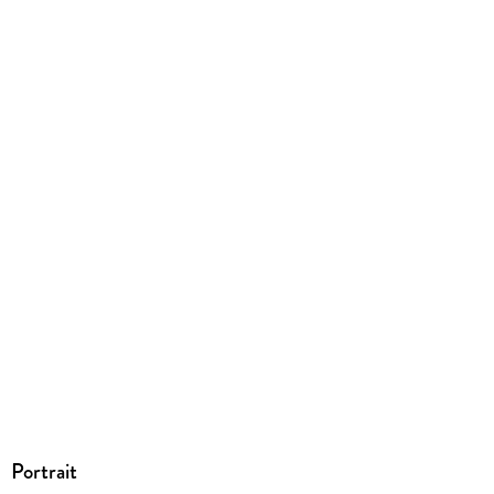
185 g
Größe (L/B/H)
226/152/9 mm
ISBN
9780374616182
Portrait