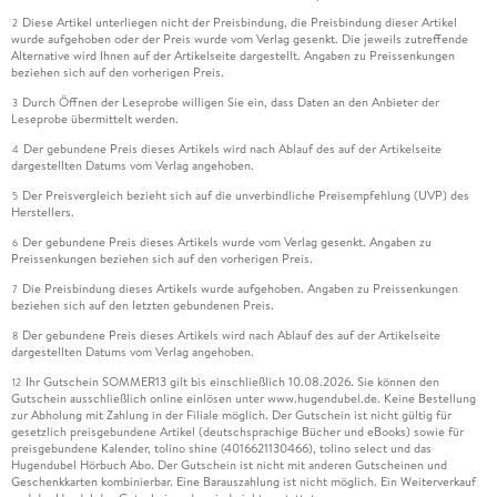
Diese Artikel unterliegen nicht der Preisbindung, die Preisbindung dieser Artikel
2
wurde aufgehoben oder der Preis wurde vom Verlag gesenkt. Die jeweils zutreffende
Alternative wird Ihnen auf der Artikelseite dargestellt. Angaben zu Preissenkungen
beziehen sich auf den vorherigen Preis.
Durch Öffnen der Leseprobe willigen Sie ein, dass Daten an den Anbieter der
3
Leseprobe übermittelt werden.
Der gebundene Preis dieses Artikels wird nach Ablauf des auf der Artikelseite
4
dargestellten Datums vom Verlag angehoben.
Der Preisvergleich bezieht sich auf die unverbindliche Preisempfehlung (UVP) des
5
Herstellers.
Der gebundene Preis dieses Artikels wurde vom Verlag gesenkt. Angaben zu
6
Preissenkungen beziehen sich auf den vorherigen Preis.
Die Preisbindung dieses Artikels wurde aufgehoben. Angaben zu Preissenkungen
7
beziehen sich auf den letzten gebundenen Preis.
Der gebundene Preis dieses Artikels wird nach Ablauf des auf der Artikelseite
8
dargestellten Datums vom Verlag angehoben.
Ihr Gutschein SOMMER13 gilt bis einschließlich 10.08.2026. Sie können den
12
Gutschein ausschließlich online einlösen unter www.hugendubel.de. Keine Bestellung
zur Abholung mit Zahlung in der Filiale möglich. Der Gutschein ist nicht gültig für
gesetzlich preisgebundene Artikel (deutschsprachige Bücher und eBooks) sowie für
preisgebundene Kalender, tolino shine (4016621130466), tolino select und das
Hugendubel Hörbuch Abo. Der Gutschein ist nicht mit anderen Gutscheinen und
Geschenkkarten kombinierbar. Eine Barauszahlung ist nicht möglich. Ein Weiterverkauf