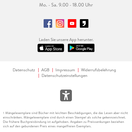
Mo. - Sa. 9.00 - 18.00 Uhr
Laden Sie unsere App herunter.
Datenschutz
AGB
Impressum
Widerrufsbelehrung
Datenschutzeinstellungen
Mängelexemplare sind Bücher mit leichten Beschädigungen, die das Lesen aber nicht
1
einschränken. Mängelexemplare sind durch einen Stempel als solche gekennzeichnet.
Die frühere Buchpreisbindung ist aufgehoben. Angaben zu Preissenkungen beziehen
sich auf den gebundenen Preis eines mangelfreien Exemplars.