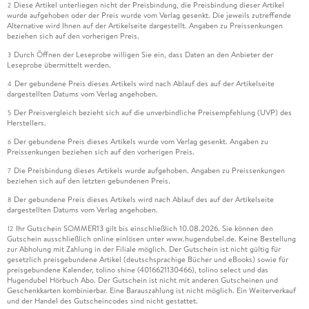
Diese Artikel unterliegen nicht der Preisbindung, die Preisbindung dieser Artikel
2
wurde aufgehoben oder der Preis wurde vom Verlag gesenkt. Die jeweils zutreffende
Alternative wird Ihnen auf der Artikelseite dargestellt. Angaben zu Preissenkungen
beziehen sich auf den vorherigen Preis.
Durch Öffnen der Leseprobe willigen Sie ein, dass Daten an den Anbieter der
3
Leseprobe übermittelt werden.
Der gebundene Preis dieses Artikels wird nach Ablauf des auf der Artikelseite
4
dargestellten Datums vom Verlag angehoben.
Der Preisvergleich bezieht sich auf die unverbindliche Preisempfehlung (UVP) des
5
Herstellers.
Der gebundene Preis dieses Artikels wurde vom Verlag gesenkt. Angaben zu
6
Preissenkungen beziehen sich auf den vorherigen Preis.
Die Preisbindung dieses Artikels wurde aufgehoben. Angaben zu Preissenkungen
7
beziehen sich auf den letzten gebundenen Preis.
Der gebundene Preis dieses Artikels wird nach Ablauf des auf der Artikelseite
8
dargestellten Datums vom Verlag angehoben.
Ihr Gutschein SOMMER13 gilt bis einschließlich 10.08.2026. Sie können den
12
Gutschein ausschließlich online einlösen unter www.hugendubel.de. Keine Bestellung
zur Abholung mit Zahlung in der Filiale möglich. Der Gutschein ist nicht gültig für
gesetzlich preisgebundene Artikel (deutschsprachige Bücher und eBooks) sowie für
preisgebundene Kalender, tolino shine (4016621130466), tolino select und das
Hugendubel Hörbuch Abo. Der Gutschein ist nicht mit anderen Gutscheinen und
Geschenkkarten kombinierbar. Eine Barauszahlung ist nicht möglich. Ein Weiterverkauf
und der Handel des Gutscheincodes sind nicht gestattet.