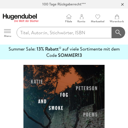
100 Tage Rückgaberecht***
Abholung in über 100 Filialen
Filiale
Konto
Merkzettel
Warenkorb
Hugendubel
Menu
Summer Sale:
13% Rabatt
auf viele Sortimente mit dem
12
mehr
Code
SOMMER13
erfahren