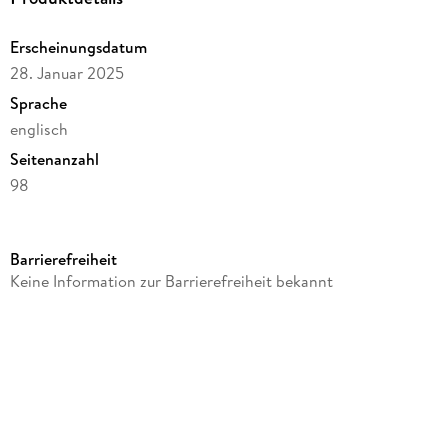
Erscheinungsdatum
28. Januar 2025
Sprache
englisch
Seitenanzahl
98
Reihe
Farrar, Straus and Giroux
Barrierefreiheit
Autor/Autorin
Keine Information zur Barrierefreiheit bekannt
Katie Peterson
Verlag/Hersteller
St. Martins Press
Produktart
kartoniert
Gewicht