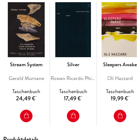
The collection moves through three sections: First, the poet
follows her local fog's cyclical journey of descent and
dispersion. Second, in a sort of pastoral interlude, she travels
widely, almost erratically, to the California desert, the
greater world, and ancient history. Finally, she descends into
the enclosed space of the household, and the increased
confinement and intimacy of raising a child during the
pandemic. Peterson unfolds the small moments that make up
our lives and reveals the truths contained within them, and
Stream System
Silver
Sleepers Awake
her poems capture the lyricism of our daily rhythms-the
interruptions, dialogues, and epiphanies.
Gerald Murnane
Rowan Ricardo Phillips
Oli Hazzard
Taschenbuch
Taschenbuch
Taschenbuch
24,49 €
17,49 €
19,99 €
*
*
*
Produktdetails