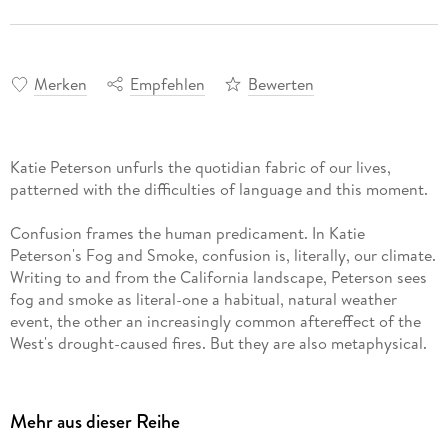
Merken
Empfehlen
Bewerten
Katie Peterson unfurls the quotidian fabric of our lives,
patterned with the difficulties of language and this moment.
Confusion frames the human predicament. In Katie
Peterson's Fog and Smoke, confusion is, literally, our climate.
Writing to and from the California landscape, Peterson sees
fog and smoke as literal-one a habitual, natural weather
event, the other an increasingly common aftereffect of the
West's drought-caused fires. But they are also metaphysical.
Fog and smoke reflect the true conditions (and frustrations)
of our ability to perceive and to connect. Peterson writes,
"I've been speaking about it at a distance. / Now I want to talk
Mehr aus dieser Reihe
about its thickness. / A person could get killed in here."