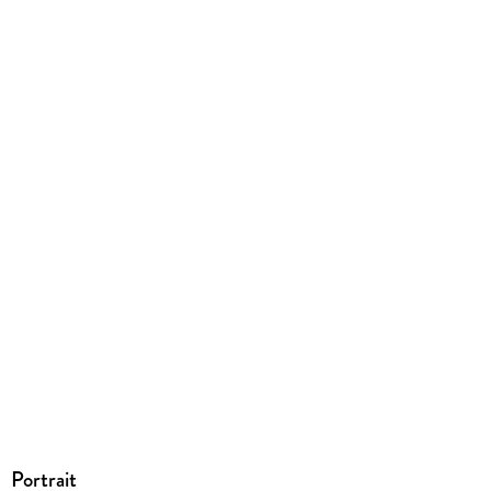
108 g
Größe (L/B/H)
210/136/6 mm
ISBN
9780374613983
Portrait