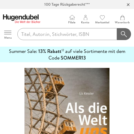
100 Tage Rückgaberecht***
Abholung in über 100 Filialen
Filiale
Konto
Merkzettel
Warenkorb
Hugendubel
Menu
Summer Sale:
13% Rabatt
auf viele Sortimente mit dem
12
mehr
Code
SOMMER13
erfahren