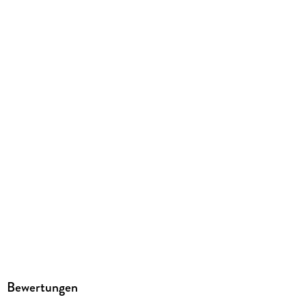
ISBN
9783126660105
Herstelleradresse
Ernst Klett Sprachen GmbH, Rotebühlstr. 77, 70178 Stuttgart,
Kundenservice, kundenservice@klett-sprachen.de
Bewertungen