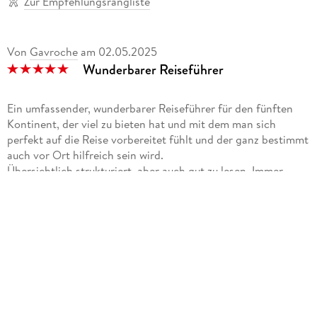
Zur Empfehlungsrangliste
Von
Gavroche
am
02.05.2025
Wunderbarer Reiseführer
Ein umfassender, wunderbarer Reiseführer für den fünften
Kontinent, der viel zu bieten hat und mit dem man sich
perfekt auf die Reise vorbereitet fühlt und der ganz bestimmt
auch vor Ort hilfreich sein wird.
Übersichtlich strukturiert, aber auch gut zu lesen. Immer
wieder aufgelockert durch kleine Erfahrungsberichte und
Tipps. Der Reiseführer gliedert sich in die Oberkapitel
Reiseplanung, Reiseziele (geographisch geordnet und auch
auf einer Karte rasch zu finden), Praktisches und Storybook,
wo es unter Anderem um Aussie Pubs oder um die
Vergangenheit australischer Frauen geht. Außerdem steht
bereits im Inhaltsverzeichnis eine Würdigung der First
Nations.
Natürlich geht es hier um die faszinierenden Großstädte, das