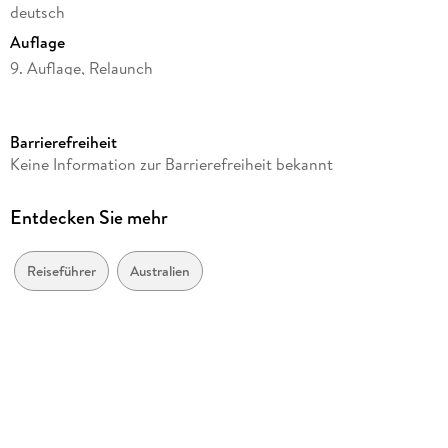
deutsch
Auflage
9. Auflage, Relaunch
Seitenanzahl
928
Barrierefreiheit
Reihe
Keine Information zur Barrierefreiheit bekannt
Lonely Planet Reiseführer
Autor/Autorin
Entdecken Sie mehr
LONELY PLANET Deutschland
Verlag/Hersteller
Reiseführer
Australien
Mairdumont
Produktart
kartoniert
Abbildungen
41 Abb.
Gewicht