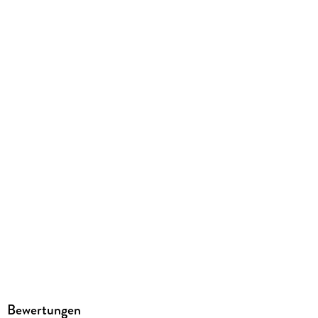
726 g
Größe (L/B/H)
194/124/39 mm
ISBN
9783575011657
Herstelleradresse
MAIRDUMONT GmbH und Co.KG, Marco Polo Str. 1, 73760
Ostfildern, info@mairdumont.com
Bewertungen