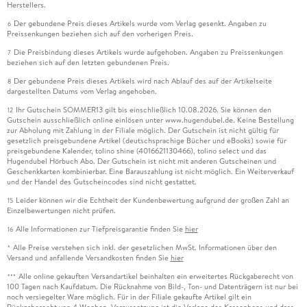
Herstellers.
Der gebundene Preis dieses Artikels wurde vom Verlag gesenkt. Angaben zu
6
Preissenkungen beziehen sich auf den vorherigen Preis.
Die Preisbindung dieses Artikels wurde aufgehoben. Angaben zu Preissenkungen
7
beziehen sich auf den letzten gebundenen Preis.
Der gebundene Preis dieses Artikels wird nach Ablauf des auf der Artikelseite
8
dargestellten Datums vom Verlag angehoben.
Ihr Gutschein SOMMER13 gilt bis einschließlich 10.08.2026. Sie können den
12
Gutschein ausschließlich online einlösen unter www.hugendubel.de. Keine Bestellung
zur Abholung mit Zahlung in der Filiale möglich. Der Gutschein ist nicht gültig für
gesetzlich preisgebundene Artikel (deutschsprachige Bücher und eBooks) sowie für
preisgebundene Kalender, tolino shine (4016621130466), tolino select und das
Hugendubel Hörbuch Abo. Der Gutschein ist nicht mit anderen Gutscheinen und
Geschenkkarten kombinierbar. Eine Barauszahlung ist nicht möglich. Ein Weiterverkauf
und der Handel des Gutscheincodes sind nicht gestattet.
Leider können wir die Echtheit der Kundenbewertung aufgrund der großen Zahl an
15
Einzelbewertungen nicht prüfen.
Alle Informationen zur Tiefpreisgarantie finden Sie
hier
16
Alle Preise verstehen sich inkl. der gesetzlichen MwSt. Informationen über den
*
Versand und anfallende Versandkosten finden Sie
hier
Alle online gekauften Versandartikel beinhalten ein erweitertes Rückgaberecht von
***
100 Tagen nach Kaufdatum. Die Rücknahme von Bild-, Ton- und Datenträgern ist nur bei
noch versiegelter Ware möglich. Für in der Filiale gekaufte Artikel gilt ein
Rückgaberecht von 4 Wochen. Voraussetzung ist die Vorlage des Kassenbons und dass