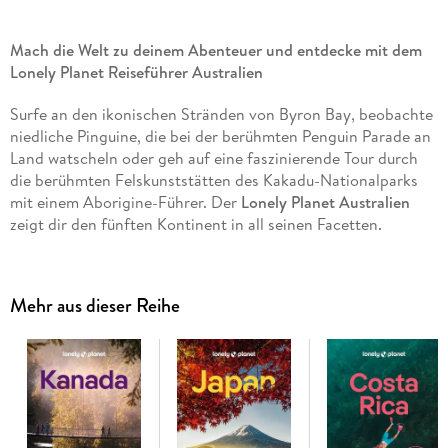
Mach die Welt zu deinem Abenteuer und entdecke mit dem
Lonely Planet Reiseführer Australien
Surfe an den ikonischen Stränden von Byron Bay, beobachte
niedliche Pinguine, die bei der berühmten Penguin Parade an
Land watscheln oder geh auf eine faszinierende Tour durch
die berühmten Felskunststätten des Kakadu-Nationalparks
mit einem Aborigine-Führer. Der
Lonely Planet Australien
zeigt dir den fünften Kontinent in all seinen Facetten.
Plane deine perfekte Reise!
Mehr aus dieser Reihe
Reiseplanung:
Erkunde die tollsten Ecken deines Reiseziels
und plane deine perfekte Reise mithilfe unserer
Reiserouten und detaillierten Karten.
Reiseziele:
Entdecke einzigartige Erlebnisse, Tipps unserer
Autor:innen und Expert:innen, Hintergründe und
Empfehlungen.