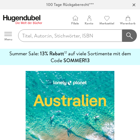
100 Tage Rückgaberecht***
Abholung in über 100 Filialen
Filiale
Konto
Merkzettel
Warenkorb
Hugendubel
Menu
Summer Sale:
13% Rabatt
auf viele Sortimente mit dem
12
mehr
Code
SOMMER13
erfahren