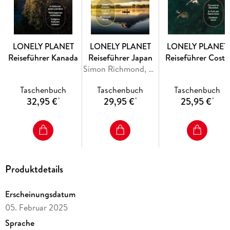
Praktisches:
Die wichtigsten Informationen für deine Reise
im Überblick. Kurz und übersichtlich zusammengefasst.
Storybook:
Tauche mit unseren Reportagen tief in den
Alltag ein und erfahre mehr über die Seele deines
LONELY PLANET
LONELY PLANET
LONELY PLANET
Reiseziels.
Reiseführer Kanada
Reiseführer Japan
Reiseführer Costa
Simon Richmond, Ray Bartlett, Andrew Bender, Rob Goss, Trent Holden
Rica
Taschenbuch
Taschenbuch
Taschenbuch
Inhaltsverzeichnis
32,95 €
29,95 €
25,95 €
*
*
*
Reiseplanung
Reiseziele
Praktisches
Storybook
Produktdetails
Erscheinungsdatum
05. Februar 2025
Sprache