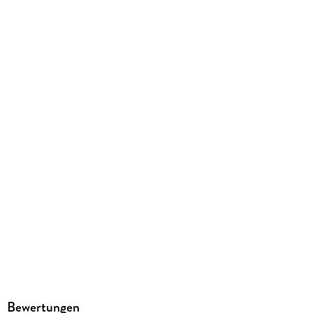
Gewicht
376 g
Größe (L/B/H)
195/128/21 mm
ISBN
9783575011121
Herstelleradresse
MAIRDUMONT GmbH und Co.KG, Marco Polo Str. 1, 73760
Ostfildern, info@mairdumont.com
Bewertungen