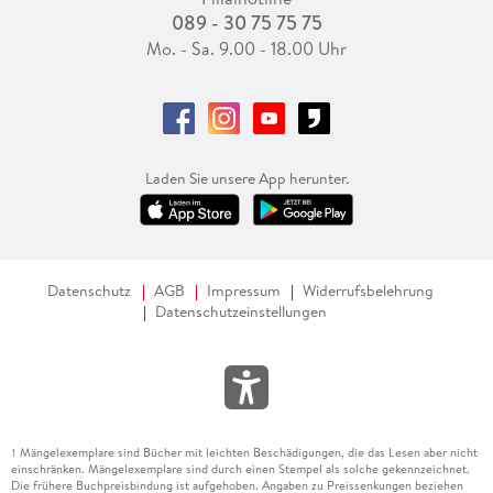
089 - 30 75 75 75
Mo. - Sa. 9.00 - 18.00 Uhr
Laden Sie unsere App herunter.
Datenschutz
AGB
Impressum
Widerrufsbelehrung
Datenschutzeinstellungen
Mängelexemplare sind Bücher mit leichten Beschädigungen, die das Lesen aber nicht
1
einschränken. Mängelexemplare sind durch einen Stempel als solche gekennzeichnet.
Die frühere Buchpreisbindung ist aufgehoben. Angaben zu Preissenkungen beziehen