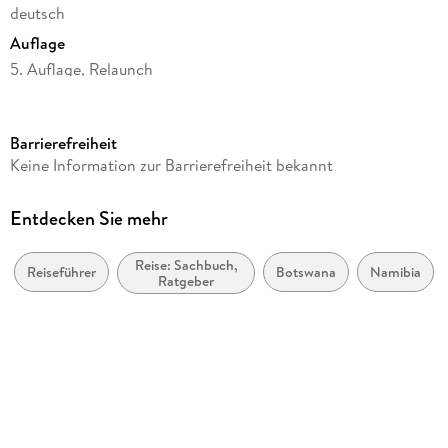
deutsch
Auflage
5. Auflage, Relaunch
Seitenanzahl
352
Barrierefreiheit
Reihe
Keine Information zur Barrierefreiheit bekannt
Lonely Planet Reiseführer
Autor/Autorin
Entdecken Sie mehr
Mary Fitzpatrick, Narina Exelby, Sarah Kingdom, Melanie van
Zyl
Reise: Sachbuch,
Reiseführer
Botswana
Namibia
Ratgeber
Verlag/Hersteller
Mairdumont
Produktart
kartoniert
Abbildungen
46 Abbildungen