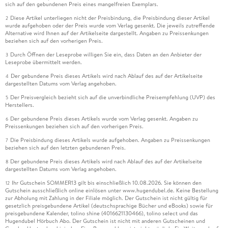
sich auf den gebundenen Preis eines mangelfreien Exemplars.
Diese Artikel unterliegen nicht der Preisbindung, die Preisbindung dieser Artikel
2
wurde aufgehoben oder der Preis wurde vom Verlag gesenkt. Die jeweils zutreffende
Alternative wird Ihnen auf der Artikelseite dargestellt. Angaben zu Preissenkungen
beziehen sich auf den vorherigen Preis.
Durch Öffnen der Leseprobe willigen Sie ein, dass Daten an den Anbieter der
3
Leseprobe übermittelt werden.
Der gebundene Preis dieses Artikels wird nach Ablauf des auf der Artikelseite
4
dargestellten Datums vom Verlag angehoben.
Der Preisvergleich bezieht sich auf die unverbindliche Preisempfehlung (UVP) des
5
Herstellers.
Der gebundene Preis dieses Artikels wurde vom Verlag gesenkt. Angaben zu
6
Preissenkungen beziehen sich auf den vorherigen Preis.
Die Preisbindung dieses Artikels wurde aufgehoben. Angaben zu Preissenkungen
7
beziehen sich auf den letzten gebundenen Preis.
Der gebundene Preis dieses Artikels wird nach Ablauf des auf der Artikelseite
8
dargestellten Datums vom Verlag angehoben.
Ihr Gutschein SOMMER13 gilt bis einschließlich 10.08.2026. Sie können den
12
Gutschein ausschließlich online einlösen unter www.hugendubel.de. Keine Bestellung
zur Abholung mit Zahlung in der Filiale möglich. Der Gutschein ist nicht gültig für
gesetzlich preisgebundene Artikel (deutschsprachige Bücher und eBooks) sowie für
preisgebundene Kalender, tolino shine (4016621130466), tolino select und das
Hugendubel Hörbuch Abo. Der Gutschein ist nicht mit anderen Gutscheinen und