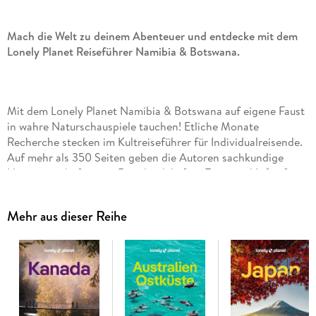
Mach die Welt zu deinem Abenteuer und entdecke mit dem
Lonely Planet Reiseführer Namibia & Botswana.
Mit dem Lonely Planet Namibia & Botswana auf eigene Faust
in wahre Naturschauspiele tauchen! Etliche Monate
Recherche stecken im Kultreiseführer für Individualreisende.
Auf mehr als 350 Seiten geben die Autoren sachkundige
Hintergrundinfos zum Reiseland, liefern Tipps und Infos für
die Planung der Reise, beschreiben alle interessanten
Sehenswürdigkeiten und präsentieren ihre persönlichen
Mehr aus dieser Reihe
Entdeckungen und Tipps. Auch Globetrotter, die abseits der
ausgetretenen Touristenpfade unterwegs sein möchten,
kommen auf ihre Kosten. Wie wäre es beispielsweise mit einer
Tour durch die geheimnisvolle Kalahari. Nur mit einem Allrad-
Wagen, Orientierungssinn und Survivalkünsten schaftt man
die unbekannten Routen durch Botswana. Oder darf es noch
mehr Adrenalin sein? Die Tour von Caprivi nach Kaokoveld