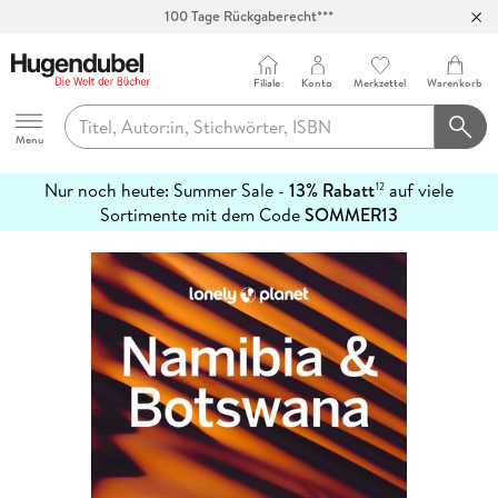
100 Tage Rückgaberecht***
Abholung in über 100 Filialen
Filiale
Konto
Merkzettel
Warenkorb
Hugendubel
Menu
Nur noch heute: Summer Sale -
13% Rabatt
auf viele
12
mehr
Sortimente mit dem Code
SOMMER13
erfahren