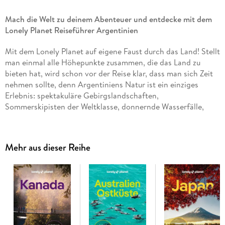
Mach die Welt zu deinem Abenteuer und entdecke mit dem
Lonely Planet Reiseführer Argentinien
Mit dem Lonely Planet auf eigene Faust durch das Land! Stellt
man einmal alle Höhepunkte zusammen, die das Land zu
bieten hat, wird schon vor der Reise klar, dass man sich Zeit
nehmen sollte, denn Argentiniens Natur ist ein einziges
Erlebnis: spektakuläre Gebirgslandschaften,
Sommerskipisten der Weltklasse, donnernde Wasserfälle,
hochgelegene Wüsten und eindrucksvolle Reit- und
Wanderwege. Also: Rauf aufŽs Pferd und ab in die Pampa. Mit
Liebe zum Detail haben die Autoren zusammengetragen, was
Mehr aus dieser Reihe
Sie auf keinen Fall versäumen dürfen und abseits der
Touristenpfade erleben können. Sie möchten in die Heimat
von Diego Maradonna? Ob Backpacker, Pauschalreisender
oder 5-Sterne-Tourist - mit dem Lonely Planet im Rucksack,
Handschuhfach oder Satteltasche sind Sie garantiert bestens
gerüstet.