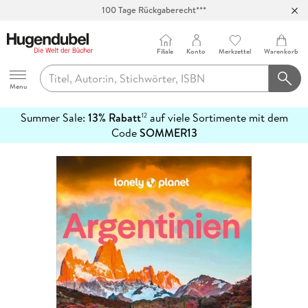
100 Tage Rückgaberecht***
Abholung in über 100 Filialen
Filiale
Konto
Merkzettel
Warenkorb
Hugendubel
Menu
Summer Sale:
13% Rabatt
auf viele Sortimente mit dem
12
mehr
Code
SOMMER13
erfahren