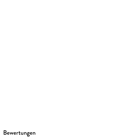
428 g
Größe (L/B/H)
193/125/22 mm
ISBN
9783575011596
Herstelleradresse
MAIRDUMONT GmbH und Co.KG, Marco Polo Str. 1, 73760
Ostfildern, info@mairdumont.com
Bewertungen