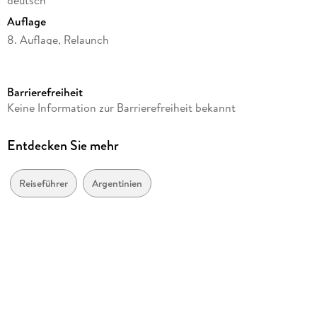
deutsch
Storybook
Auflage
8. Auflage, Relaunch
Seitenanzahl
528
Barrierefreiheit
Reihe
Keine Information zur Barrierefreiheit bekannt
Lonely Planet Reiseführer
Herausgegeben von
Entdecken Sie mehr
LONELY PLANET Deutschland
Verlag/Hersteller
Reiseführer
Argentinien
Mairdumont
Produktart
kartoniert
Abbildungen
102 Abbildungen, 89 Karten
Gewicht