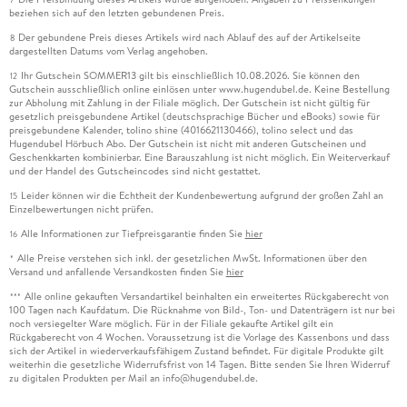
beziehen sich auf den letzten gebundenen Preis.
Der gebundene Preis dieses Artikels wird nach Ablauf des auf der Artikelseite
8
dargestellten Datums vom Verlag angehoben.
Ihr Gutschein SOMMER13 gilt bis einschließlich 10.08.2026. Sie können den
12
Gutschein ausschließlich online einlösen unter www.hugendubel.de. Keine Bestellung
zur Abholung mit Zahlung in der Filiale möglich. Der Gutschein ist nicht gültig für
gesetzlich preisgebundene Artikel (deutschsprachige Bücher und eBooks) sowie für
preisgebundene Kalender, tolino shine (4016621130466), tolino select und das
Hugendubel Hörbuch Abo. Der Gutschein ist nicht mit anderen Gutscheinen und
Geschenkkarten kombinierbar. Eine Barauszahlung ist nicht möglich. Ein Weiterverkauf
und der Handel des Gutscheincodes sind nicht gestattet.
Leider können wir die Echtheit der Kundenbewertung aufgrund der großen Zahl an
15
Einzelbewertungen nicht prüfen.
Alle Informationen zur Tiefpreisgarantie finden Sie
hier
16
Alle Preise verstehen sich inkl. der gesetzlichen MwSt. Informationen über den
*
Versand und anfallende Versandkosten finden Sie
hier
Alle online gekauften Versandartikel beinhalten ein erweitertes Rückgaberecht von
***
100 Tagen nach Kaufdatum. Die Rücknahme von Bild-, Ton- und Datenträgern ist nur bei
noch versiegelter Ware möglich. Für in der Filiale gekaufte Artikel gilt ein
Rückgaberecht von 4 Wochen. Voraussetzung ist die Vorlage des Kassenbons und dass
sich der Artikel in wiederverkaufsfähigem Zustand befindet. Für digitale Produkte gilt
weiterhin die gesetzliche Widerrufsfrist von 14 Tagen. Bitte senden Sie Ihren Widerruf
zu digitalen Produkten per Mail an info@hugendubel.de.