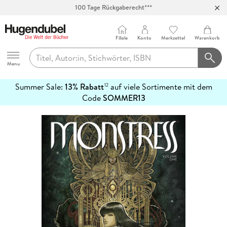
100 Tage Rückgaberecht***
Abholung in über 100 Filialen
Filiale
Konto
Merkzettel
Warenkorb
Hugendubel
Menu
Summer Sale:
13% Rabatt
auf viele Sortimente mit dem
12
mehr
Code
SOMMER13
erfahren