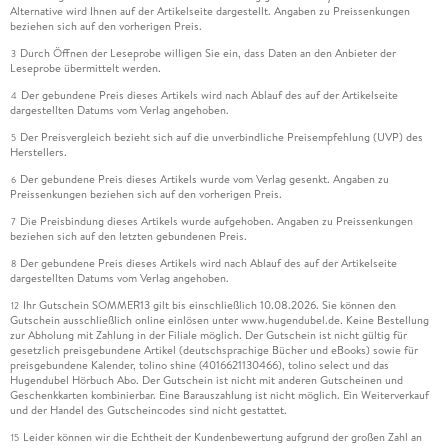
Alternative wird Ihnen auf der Artikelseite dargestellt. Angaben zu Preissenkungen
beziehen sich auf den vorherigen Preis.
Durch Öffnen der Leseprobe willigen Sie ein, dass Daten an den Anbieter der
3
Leseprobe übermittelt werden.
Der gebundene Preis dieses Artikels wird nach Ablauf des auf der Artikelseite
4
dargestellten Datums vom Verlag angehoben.
Der Preisvergleich bezieht sich auf die unverbindliche Preisempfehlung (UVP) des
5
Herstellers.
Der gebundene Preis dieses Artikels wurde vom Verlag gesenkt. Angaben zu
6
Preissenkungen beziehen sich auf den vorherigen Preis.
Die Preisbindung dieses Artikels wurde aufgehoben. Angaben zu Preissenkungen
7
beziehen sich auf den letzten gebundenen Preis.
Der gebundene Preis dieses Artikels wird nach Ablauf des auf der Artikelseite
8
dargestellten Datums vom Verlag angehoben.
Ihr Gutschein SOMMER13 gilt bis einschließlich 10.08.2026. Sie können den
12
Gutschein ausschließlich online einlösen unter www.hugendubel.de. Keine Bestellung
zur Abholung mit Zahlung in der Filiale möglich. Der Gutschein ist nicht gültig für
gesetzlich preisgebundene Artikel (deutschsprachige Bücher und eBooks) sowie für
preisgebundene Kalender, tolino shine (4016621130466), tolino select und das
Hugendubel Hörbuch Abo. Der Gutschein ist nicht mit anderen Gutscheinen und
Geschenkkarten kombinierbar. Eine Barauszahlung ist nicht möglich. Ein Weiterverkauf
und der Handel des Gutscheincodes sind nicht gestattet.
Leider können wir die Echtheit der Kundenbewertung aufgrund der großen Zahl an
15