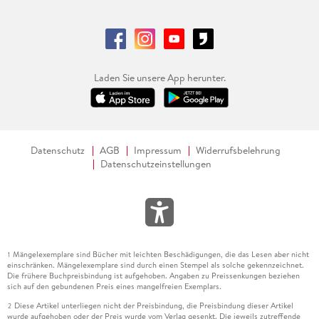
Laden Sie unsere App herunter.
Datenschutz
AGB
Impressum
Widerrufsbelehrung
Datenschutzeinstellungen
Mängelexemplare sind Bücher mit leichten Beschädigungen, die das Lesen aber nicht
1
einschränken. Mängelexemplare sind durch einen Stempel als solche gekennzeichnet.
Die frühere Buchpreisbindung ist aufgehoben. Angaben zu Preissenkungen beziehen
sich auf den gebundenen Preis eines mangelfreien Exemplars.
Diese Artikel unterliegen nicht der Preisbindung, die Preisbindung dieser Artikel
2
wurde aufgehoben oder der Preis wurde vom Verlag gesenkt. Die jeweils zutreffende