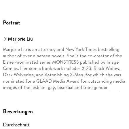
Portrait
Marjorie Liu
Marjorie Liu is an attorney and New York Times bestselling
author of over nineteen novels. She is the co-creator of the
Eisner-nominated series MONSTRESS published by Image
Comics. Her comic book work includes X-23, Black Widow,
Dark Wolverine, and Astonishing X-Men, for which she was
nominated for a GLAAD Media Award for outstanding media
images of the lesbian, gay, bisexual and transgender
community. She currently teaches a course on comic book
writing at MIT.
Bewertungen
Sana Takeda is based in Japan and is best known in the
United States for working with Marjorie Liu, most recently on
Durchschnitt
their hit fantasy series MONSTRESS.