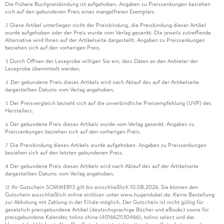
Die frühere Buchpreisbindung ist aufgehoben. Angaben zu Preissenkungen beziehen
sich auf den gebundenen Preis eines mangelfreien Exemplars.
Diese Artikel unterliegen nicht der Preisbindung, die Preisbindung dieser Artikel
2
wurde aufgehoben oder der Preis wurde vom Verlag gesenkt. Die jeweils zutreffende
Alternative wird Ihnen auf der Artikelseite dargestellt. Angaben zu Preissenkungen
beziehen sich auf den vorherigen Preis.
Durch Öffnen der Leseprobe willigen Sie ein, dass Daten an den Anbieter der
3
Leseprobe übermittelt werden.
Der gebundene Preis dieses Artikels wird nach Ablauf des auf der Artikelseite
4
dargestellten Datums vom Verlag angehoben.
Der Preisvergleich bezieht sich auf die unverbindliche Preisempfehlung (UVP) des
5
Herstellers.
Der gebundene Preis dieses Artikels wurde vom Verlag gesenkt. Angaben zu
6
Preissenkungen beziehen sich auf den vorherigen Preis.
Die Preisbindung dieses Artikels wurde aufgehoben. Angaben zu Preissenkungen
7
beziehen sich auf den letzten gebundenen Preis.
Der gebundene Preis dieses Artikels wird nach Ablauf des auf der Artikelseite
8
dargestellten Datums vom Verlag angehoben.
Ihr Gutschein SOMMER13 gilt bis einschließlich 10.08.2026. Sie können den
12
Gutschein ausschließlich online einlösen unter www.hugendubel.de. Keine Bestellung
zur Abholung mit Zahlung in der Filiale möglich. Der Gutschein ist nicht gültig für
gesetzlich preisgebundene Artikel (deutschsprachige Bücher und eBooks) sowie für
preisgebundene Kalender, tolino shine (4016621130466), tolino select und das