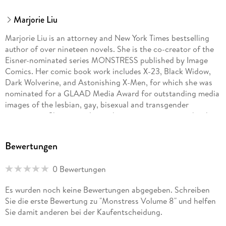
Marjorie Liu
Marjorie Liu is an attorney and New York Times bestselling
author of over nineteen novels. She is the co-creator of the
Eisner-nominated series MONSTRESS published by Image
Comics. Her comic book work includes X-23, Black Widow,
Dark Wolverine, and Astonishing X-Men, for which she was
nominated for a GLAAD Media Award for outstanding media
images of the lesbian, gay, bisexual and transgender
community. She currently teaches a course on comic book
writing at MIT.
Bewertungen
Sana Takeda is based in Japan and is best known in the
United States for working with Marjorie Liu, most recently on
0 Bewertungen
their hit fantasy series MONSTRESS.
Es wurden noch keine Bewertungen abgegeben. Schreiben
Sie die erste Bewertung zu "Monstress Volume 8" und helfen
Sie damit anderen bei der Kaufentscheidung.