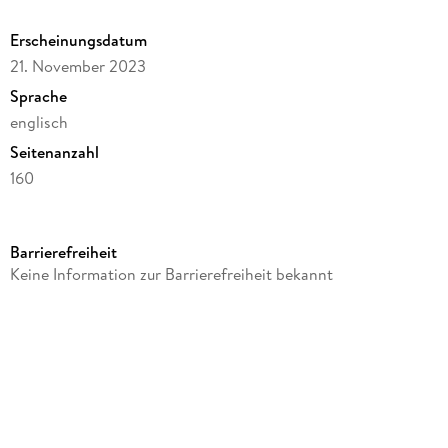
Erscheinungsdatum
21. November 2023
Sprache
englisch
Seitenanzahl
160
Autor/Autorin
Marjorie Liu
Barrierefreiheit
Illustrationen
Keine Information zur Barrierefreiheit bekannt
Sana Takeda
Verlag/Hersteller
Image Comics
Produktart
kartoniert
Gewicht