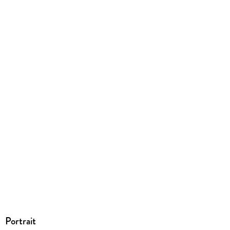
428 g
Größe (L/B/H)
257/162/12 mm
ISBN
9781534399525
Portrait