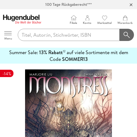
100 Tage Rückgaberecht***
Abholung in über 100 Filialen
Filiale
Konto
Merkzettel
Warenkorb
Hugendubel
Menu
Summer Sale:
13% Rabatt
auf viele Sortimente mit dem
12
mehr
Code
SOMMER13
erfahren
-14%