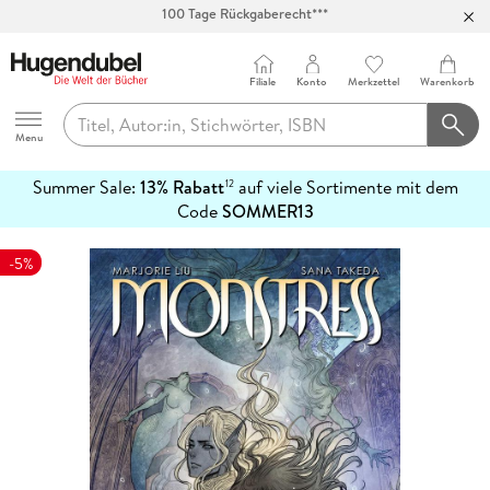
Abholung in über 100 Filialen
Filiale
Konto
Merkzettel
Warenkorb
Hugendubel
Menu
Summer Sale:
13% Rabatt
auf viele Sortimente mit dem
12
mehr
Code
SOMMER13
erfahren
-5%