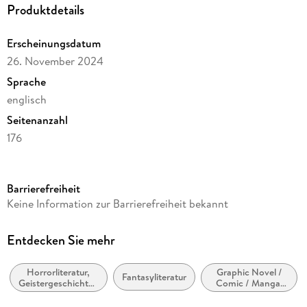
Produktdetails
Erscheinungsdatum
26. November 2024
Sprache
englisch
Seitenanzahl
176
Altersempfehlung
Ab 16 Jahre
Barrierefreiheit
Reihe
Keine Information zur Barrierefreiheit bekannt
Monstress
Autor/Autorin
Entdecken Sie mehr
Marjorie Liu
Horrorliteratur,
Graphic Novel /
Illustrationen
Fantasyliteratur
Geistergeschichten
Comic / Manga:
Sana Takeda
und
Stil, Tradition
Übernatürliches