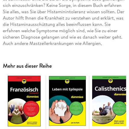
sich einzuschränken? Keine Sorge, in diesem Buch erfahren
Sie alles, was Sie über Histaminintoleranz wissen sollten. Der
Autor hilft Ihnen die Krankheit zu verstehen und erklärt, was
die Histaminausschüttung alles beeinflussen kann. Sie
erfahren welche Symptome möglich sind, wie Sie zu einer
sicheren Diagnose gelangen und wie es danach weiter geht.
Auch andere Mastzellerkrankungen wie Allergien,
Kreuzreaktionen und das Mastzellaktivierungssyndrom
MCAS kommen nicht zu kurz. So finden Sie endlich zurück
zur gewohnten Lebensqualität.
Mehr aus dieser Reihe
Inhaltsverzeichnis
Einleitung 15
Teil I: Vom ersten Verdacht bis zu den Hintergrundinfos 21
Kapitel 1: Wenn Sie vermuten, unter einer Histaminintoleranz
zu leiden 23
Kapitel 2: Alles Histamin oder was? 37
Kapitel 3: Histamin, Mastzelle und Co 51
Kapitel 4: Alles kann, nichts muss - das Beschwerdebild 81