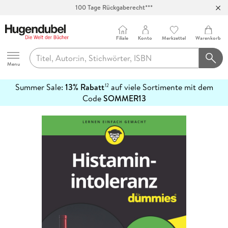
100 Tage Rückgaberecht***
Abholung in über 100 Filialen
Filiale
Konto
Merkzettel
Warenkorb
Hugendubel
Menu
Summer Sale:
13% Rabatt
auf viele Sortimente mit dem
12
mehr
Code
SOMMER13
erfahren