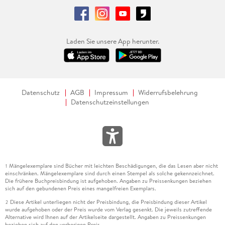
Laden Sie unsere App herunter.
Datenschutz
AGB
Impressum
Widerrufsbelehrung
Datenschutzeinstellungen
Mängelexemplare sind Bücher mit leichten Beschädigungen, die das Lesen aber nicht
1
einschränken. Mängelexemplare sind durch einen Stempel als solche gekennzeichnet.
Die frühere Buchpreisbindung ist aufgehoben. Angaben zu Preissenkungen beziehen
sich auf den gebundenen Preis eines mangelfreien Exemplars.
Diese Artikel unterliegen nicht der Preisbindung, die Preisbindung dieser Artikel
2
wurde aufgehoben oder der Preis wurde vom Verlag gesenkt. Die jeweils zutreffende
Alternative wird Ihnen auf der Artikelseite dargestellt. Angaben zu Preissenkungen
beziehen sich auf den vorherigen Preis.