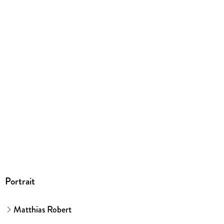
Herstelleradresse
Wiley-VCH GmbH, Boschstrasse 12, 69469 Weinheim,
product_safety@wiley.com
Portrait
Matthias Robert