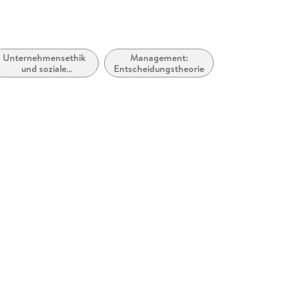
Unternehmensethik
Management:
und soziale
Entscheidungstheorie
Verantwortung, CSR