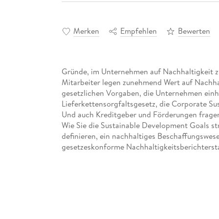
Merken
Empfehlen
Bewerten
Gründe, im Unternehmen auf Nachhaltigkeit zu 
Mitarbeiter legen zunehmend Wert auf Nachhal
gesetzlichen Vorgaben, die Unternehmen ein
Lieferkettensorgfaltsgesetz, die Corporate Sus
Und auch Kreditgeber und Förderungen fragen
Wie Sie die Sustainable Development Goals st
definieren, ein nachhaltiges Beschaffungswese
gesetzeskonforme Nachhaltigkeitsberichterstat
Inhaltsverzeichnis
Ü ber die Autorin 7
Einleitung 17
Teil I: Gute Grü nde fü r mehr Nachhaltigkeit