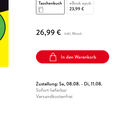
Fremdsprachige Bücher
Taschenbuch
eBook epub
n Lernhilfen
 Jugendbücher
eiber
Hörbuch Downloads im Bundle
cher
 Vergleich
 Puzzlezubehör
Lernen
New Adult
STABILO
23,99 €
Taschenbücher
hilfen
hriller
 Backen
er
lender
Ratgeber
op
hriller
Romance
26,99 €
inkl. Mwst.
Sachbücher
precher:innen
Science Fiction
Fremdsprachige Bücher
In den Warenkorb
Zustellung:
Sa, 08.08. - Di, 11.08.
Sofort lieferbar
Versandkostenfrei