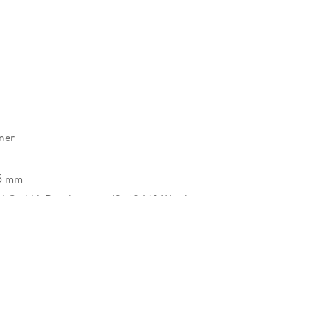
ner
15 mm
H GmbH, Boschstrasse 12, 69469 Weinheim,
safety@wiley.com