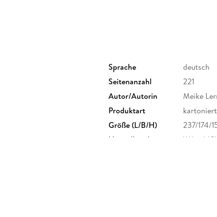
Teil V: Anhang 213
Glossar 215
Abbildungsverzeichnis 217
Stichwortverzeichnis 219
Sprache
deutsch
Seitenanzahl
221
Autor/Autorin
Meike Ler
Produktart
kartoniert
Größe (L/B/H)
237/174/
Herstelleradresse
Wiley-VC
product_