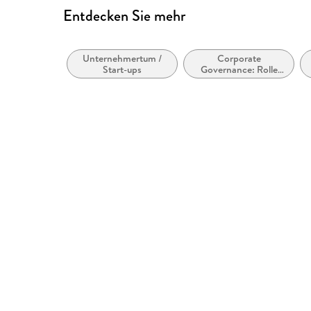
Entdecken Sie mehr
Unternehmertum /
Corporate
Start-ups
Governance: Rolle
und
Verantwortlichkeiten
von Aufsichtsräten
und Vorständen