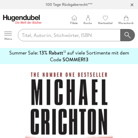
Abholung in über 100 Filialen
Filiale
Konto
Merkzettel
Warenkorb
Hugendubel
Menu
Summer Sale:
13% Rabatt
auf viele Sortimente mit dem
12
mehr
Code
SOMMER13
erfahren