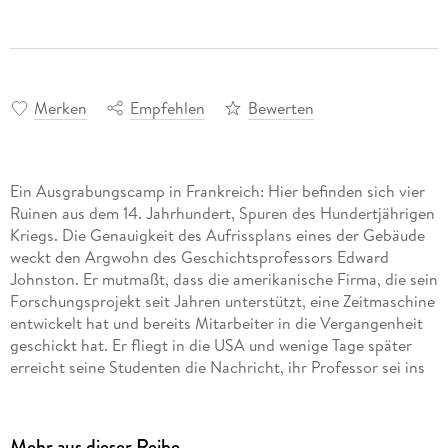
Merken
Empfehlen
Bewerten
Ein Ausgrabungscamp in Frankreich: Hier befinden sich vier
Ruinen aus dem 14. Jahrhundert, Spuren des Hundertjährigen
Kriegs. Die Genauigkeit des Aufrissplans eines der Gebäude
weckt den Argwohn des Geschichtsprofessors Edward
Johnston. Er mutmaßt, dass die amerikanische Firma, die sein
Forschungsprojekt seit Jahren unterstützt, eine Zeitmaschine
entwickelt hat und bereits Mitarbeiter in die Vergangenheit
geschickt hat. Er fliegt in die USA und wenige Tage später
erreicht seine Studenten die Nachricht, ihr Professor sei ins
Mittelalter gereist und sie sollten ihn zurückholen. Ein alter
Menschheitstraum rückt in greifbare Nähe. Doch bald
müssen die Zeitreisenden in den Wirren des Hundertjährigen
Mehr aus dieser Reihe