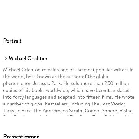
Portrait
Michael Crichton
Michael Crichton remains one of the most popular writers in
the world, best known as the author of the global
phenomenon Jurassic Park. He sold more than 250 million
copies of his books worldwide, which have been translated
into forty languages and adapted into fifteen films. He wrote
a number of global bestsellers, including The Lost World:
Jurassic Park, The Andromeda Strain, Congo, Sphere, Rising
Sun, Disclosure, Airframe, and The Great Train Robbery. His
influence and creativity extended far beyond books -he was
the creator of the landmark television series ER, which ran
Pressestimmen
for fifteen seasons, won twenty-three Primetime Emmy