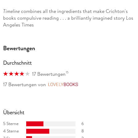
Awards, and received 124 Emmy nominations. He cowrote
Timeline
combines all the ingredients that make Crichton's
the screenplays of Jurassic Park and Twister and wrote and
books compulsive reading . . . a brilliantly imagined story Los
directed the film Westworld, which served as the basis for the
Angeles Times
HBO series. Crichton is the only writer in history to have a
number one book, film, and television series at the same
time, and he did it twice.
Bewertungen
Durchschnitt
15
17 Bewertungen
17 Bewertungen
von
LovelyBooks
Übersicht
5 Sterne
6
4 Sterne
8