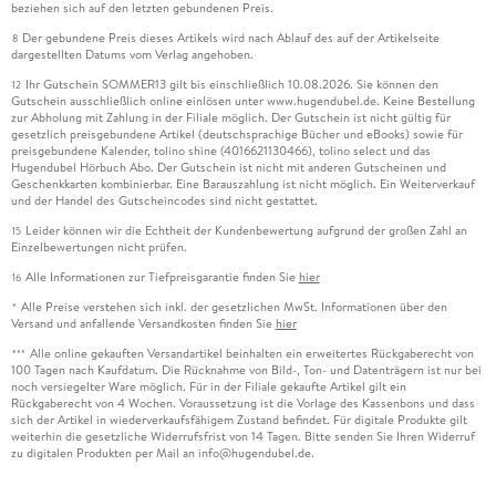
beziehen sich auf den letzten gebundenen Preis.
Der gebundene Preis dieses Artikels wird nach Ablauf des auf der Artikelseite
8
dargestellten Datums vom Verlag angehoben.
Ihr Gutschein SOMMER13 gilt bis einschließlich 10.08.2026. Sie können den
12
Gutschein ausschließlich online einlösen unter www.hugendubel.de. Keine Bestellung
zur Abholung mit Zahlung in der Filiale möglich. Der Gutschein ist nicht gültig für
gesetzlich preisgebundene Artikel (deutschsprachige Bücher und eBooks) sowie für
preisgebundene Kalender, tolino shine (4016621130466), tolino select und das
Hugendubel Hörbuch Abo. Der Gutschein ist nicht mit anderen Gutscheinen und
Geschenkkarten kombinierbar. Eine Barauszahlung ist nicht möglich. Ein Weiterverkauf
und der Handel des Gutscheincodes sind nicht gestattet.
Leider können wir die Echtheit der Kundenbewertung aufgrund der großen Zahl an
15
Einzelbewertungen nicht prüfen.
Alle Informationen zur Tiefpreisgarantie finden Sie
hier
16
Alle Preise verstehen sich inkl. der gesetzlichen MwSt. Informationen über den
*
Versand und anfallende Versandkosten finden Sie
hier
Alle online gekauften Versandartikel beinhalten ein erweitertes Rückgaberecht von
***
100 Tagen nach Kaufdatum. Die Rücknahme von Bild-, Ton- und Datenträgern ist nur bei
noch versiegelter Ware möglich. Für in der Filiale gekaufte Artikel gilt ein
Rückgaberecht von 4 Wochen. Voraussetzung ist die Vorlage des Kassenbons und dass
sich der Artikel in wiederverkaufsfähigem Zustand befindet. Für digitale Produkte gilt
weiterhin die gesetzliche Widerrufsfrist von 14 Tagen. Bitte senden Sie Ihren Widerruf
zu digitalen Produkten per Mail an info@hugendubel.de.