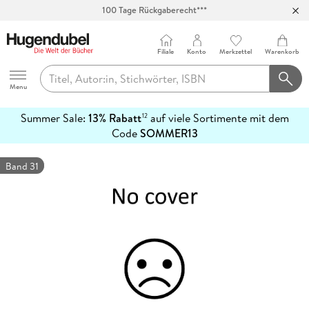
100 Tage Rückgaberecht***
Abholung in über 100 Filialen
Filiale
Konto
Merkzettel
Warenkorb
Hugendubel
Menu
Summer Sale:
13% Rabatt
auf viele Sortimente mit dem
12
mehr
Code
SOMMER13
erfahren
Band 31