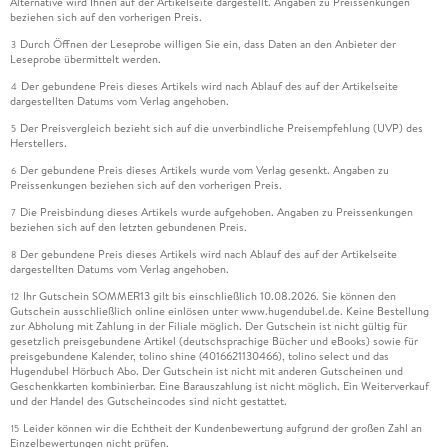
Alternative wird Ihnen auf der Artikelseite dargestellt. Angaben zu Preissenkungen
beziehen sich auf den vorherigen Preis.
Durch Öffnen der Leseprobe willigen Sie ein, dass Daten an den Anbieter der
3
Leseprobe übermittelt werden.
Der gebundene Preis dieses Artikels wird nach Ablauf des auf der Artikelseite
4
dargestellten Datums vom Verlag angehoben.
Der Preisvergleich bezieht sich auf die unverbindliche Preisempfehlung (UVP) des
5
Herstellers.
Der gebundene Preis dieses Artikels wurde vom Verlag gesenkt. Angaben zu
6
Preissenkungen beziehen sich auf den vorherigen Preis.
Die Preisbindung dieses Artikels wurde aufgehoben. Angaben zu Preissenkungen
7
beziehen sich auf den letzten gebundenen Preis.
Der gebundene Preis dieses Artikels wird nach Ablauf des auf der Artikelseite
8
dargestellten Datums vom Verlag angehoben.
Ihr Gutschein SOMMER13 gilt bis einschließlich 10.08.2026. Sie können den
12
Gutschein ausschließlich online einlösen unter www.hugendubel.de. Keine Bestellung
zur Abholung mit Zahlung in der Filiale möglich. Der Gutschein ist nicht gültig für
gesetzlich preisgebundene Artikel (deutschsprachige Bücher und eBooks) sowie für
preisgebundene Kalender, tolino shine (4016621130466), tolino select und das
Hugendubel Hörbuch Abo. Der Gutschein ist nicht mit anderen Gutscheinen und
Geschenkkarten kombinierbar. Eine Barauszahlung ist nicht möglich. Ein Weiterverkauf
und der Handel des Gutscheincodes sind nicht gestattet.
Leider können wir die Echtheit der Kundenbewertung aufgrund der großen Zahl an
15
Einzelbewertungen nicht prüfen.