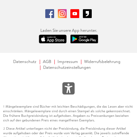
Laden Sie unsere App herunter.
Datenschutz
AGB
Impressum
Widerrufsbelehrung
Datenschutzeinstellungen
Mängelexemplare sind Bücher mit leichten Beschädigungen, die das Lesen aber nicht
1
einschränken. Mängelexemplare sind durch einen Stempel als solche gekennzeichnet.
Die frühere Buchpreisbindung ist aufgehoben. Angaben zu Preissenkungen beziehen
sich auf den gebundenen Preis eines mangelfreien Exemplars.
Diese Artikel unterliegen nicht der Preisbindung, die Preisbindung dieser Artikel
2
wurde aufgehoben oder der Preis wurde vom Verlag gesenkt. Die jeweils zutreffende