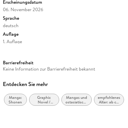
Erscheinungsdatum
06. November 2026
Sprache
deutsch
Auflage
1. Auflage
Seitenanzahl
216
Barrierefreiheit
Altersempfehlung
Keine Information zur Barrierefreiheit bekannt
ab 12 Jahre
Reihe
Entdecken Sie mehr
Blue Lock, 31
Manga:
Graphic
Mangas und
empfohlenes
Autor/Autorin
Shonen
Novel /
ostasiatische
Alter: ab ca.
Muneyuki Kaneshiro
Comic /
Comic-Stile
12 Jahre
Manga:
bzw. -
Übersetzung
Sport
Traditionen
Markus Lange