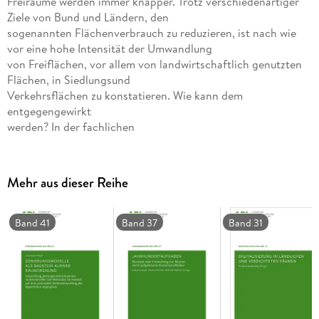
Freiräume werden immer knapper. Trotz verschiedenartiger
Ziele von Bund und Ländern, den
sogenannten Flächenverbrauch zu reduzieren, ist nach wie
vor eine hohe Intensität der Umwandlung
von Freiflächen, vor allem von landwirtschaftlich genutzten
Flächen, in Siedlungsund
Verkehrsflächen zu konstatieren. Wie kann dem
entgegengewirkt
werden? In der fachlichen
Diskussion dominieren derzeit Vorschläge für die kommunale
Handlungsebene (wirksamere
Instrumente der Innenentwicklung). Die Raumplanung wie
Mehr aus dieser Reihe
auch die Landschaftsplanung werden
gerade in Bayern hinsichtlich ihrer Möglichkeiten deutlich
unterbewertet. Vor diesem Hintergrund
Band 41
Band 37
Band 31
hat das ARL-Forum Bayern eine Arbeitsgruppe zum Thema
Nachhaltige Flächennutzung
durch Raum- und Umweltplanung eingerichtet. In diesem
Arbeitsbericht der ARL
werden einige Beiträge, die im Rahmen der Arbeitsgruppe
entstanden sind, vorgestellt. Die