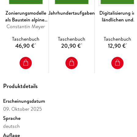
Beiträge thematisieren das staatliche Flächenmonitoring zur
Erfassung von Flächeninanspruchnahmen,
Zonierungsmodelle
Jahrhundertaufgaben
Digitalisierung in
formelle und informelle Planungsinstrumente zur Umsetzung
als Baustein alpiner
ländlichen und
der Flächensparziele
Constantin Meyer
Raumordnung
verdichteten
und die Handlungsmöglichkeiten von Gemeinden im
Räumen
Spannungsfeld von Wohnraumschaffung
Taschenbuch
Taschenbuch
Taschenbuch
und Freiraumschutz. Hinzu kommen Fallbeispiele
46,90 €
20,90 €
12,90 €
*
*
*
zu negativen Auswirkungen von
Flächenumwidmungen sowie zur speziellen Situation in
peripheren Regionen.
Produktdetails
Erscheinungsdatum
09. Oktober 2025
Sprache
deutsch
Auflage