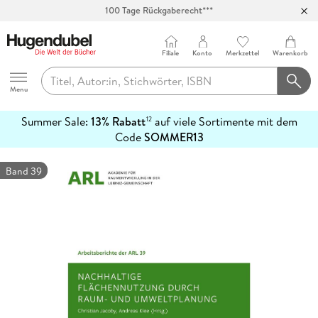
100 Tage Rückgaberecht***
Abholung in über 100 Filialen
Filiale
Konto
Merkzettel
Warenkorb
Hugendubel
Menu
Summer Sale:
13% Rabatt
auf viele Sortimente mit dem
12
mehr
Code
SOMMER13
erfahren
Band 39