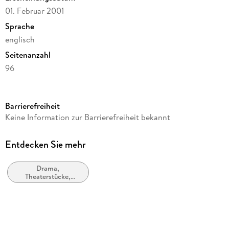
01. Februar 2001
Sprache
englisch
Seitenanzahl
96
Reihe
Dover Thrift Editions
Barrierefreiheit
Autor/Autorin
Keine Information zur Barrierefreiheit bekannt
Oscar Wilde
Verlag/Hersteller
Entdecken Sie mehr
Dover Publications Inc.
Drama,
Produktart
Theaterstücke,
kartoniert
Drehbücher
Gewicht
76 g
Größe (L/B/H)