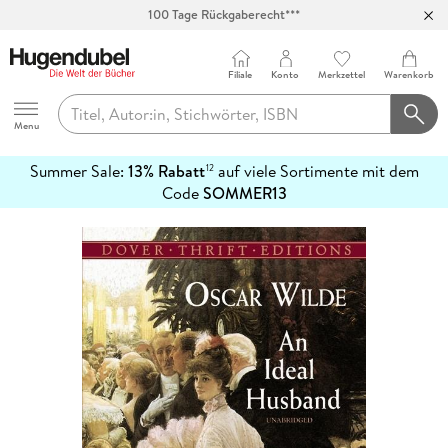
100 Tage Rückgaberecht***
Abholung in über 100 Filialen
Filiale
Konto
Merkzettel
Warenkorb
Hugendubel
Menu
Summer Sale:
13% Rabatt
auf viele Sortimente mit dem
12
mehr
Code
SOMMER13
erfahren