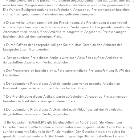
Mängelexemplare sind Bücher mit leichten Beschädigungen, die das Lesen aber nicht
1
einschränken. Mängelexemplare sind durch einen Stempel als solche gekennzeichnet.
Die frühere Buchpreisbindung ist aufgehoben. Angaben zu Preissenkungen beziehen
sich auf den gebundenen Preis eines mangelfreien Exemplars.
Diese Artikel unterliegen nicht der Preisbindung, die Preisbindung dieser Artikel
2
wurde aufgehoben oder der Preis wurde vom Verlag gesenkt. Die jeweils zutreffende
Alternative wird Ihnen auf der Artikelseite dargestellt. Angaben zu Preissenkungen
beziehen sich auf den vorherigen Preis.
Durch Öffnen der Leseprobe willigen Sie ein, dass Daten an den Anbieter der
3
Leseprobe übermittelt werden.
Der gebundene Preis dieses Artikels wird nach Ablauf des auf der Artikelseite
4
dargestellten Datums vom Verlag angehoben.
Der Preisvergleich bezieht sich auf die unverbindliche Preisempfehlung (UVP) des
5
Herstellers.
Der gebundene Preis dieses Artikels wurde vom Verlag gesenkt. Angaben zu
6
Preissenkungen beziehen sich auf den vorherigen Preis.
Die Preisbindung dieses Artikels wurde aufgehoben. Angaben zu Preissenkungen
7
beziehen sich auf den letzten gebundenen Preis.
Der gebundene Preis dieses Artikels wird nach Ablauf des auf der Artikelseite
8
dargestellten Datums vom Verlag angehoben.
Ihr Gutschein SOMMER13 gilt bis einschließlich 10.08.2026. Sie können den
12
Gutschein ausschließlich online einlösen unter www.hugendubel.de. Keine Bestellung
zur Abholung mit Zahlung in der Filiale möglich. Der Gutschein ist nicht gültig für
gesetzlich preisgebundene Artikel (deutschsprachige Bücher und eBooks) sowie für