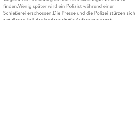
finden.Wenig später wird ein Polizist während einer
Schießerei erschossen.Die Presse und die Polizei stürzen sich
auf diesen Fall der landesweit für Aufregung sorgt.
Der Schreibstil ist etwas dichter gehalten aber trotzdem
leicht und zügig zu lesen.Die Protagonisten passen
hervorragend in diesen Krimi und der Spannungsbogen
verläuft dabei genau richtig.
Fazit:Dieser klassische Schwedenkrimi mit seinen 28 Kapiteln
fängt schon spannend an.Die Handlung spielt sich im
Polizeibezirk Trelleborg ab.Es ist Anfang November 1973 und
neblig die Atmosphäre ist dadurch etwas dichter.Sehr gut
fand ich dass die Geschichte Bezug zum ersten Band nimmt
das ein paar Jahre zuvor gespielt hatte.Weil ich das erste
Band kenne,kannte ich schon den einen oder anderen
Protagonisten.Dazu gibt es auch eine kleinere
Rückblende.Zwischendurch gibt es immer mal wieder
geschichtliches aus der Umgebung.Das Katz und Maus Spiel
zwischen Polizei und Presse wird hier deutlich