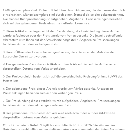
Mängelexemplare sind Bücher mit leichten Beschädigungen, die das Lesen aber nicht
1
einschränken. Mängelexemplare sind durch einen Stempel als solche gekennzeichnet.
Die frühere Buchpreisbindung ist aufgehoben. Angaben zu Preissenkungen beziehen
sich auf den gebundenen Preis eines mangelfreien Exemplars.
Diese Artikel unterliegen nicht der Preisbindung, die Preisbindung dieser Artikel
2
wurde aufgehoben oder der Preis wurde vom Verlag gesenkt. Die jeweils zutreffende
Alternative wird Ihnen auf der Artikelseite dargestellt. Angaben zu Preissenkungen
beziehen sich auf den vorherigen Preis.
Durch Öffnen der Leseprobe willigen Sie ein, dass Daten an den Anbieter der
3
Leseprobe übermittelt werden.
Der gebundene Preis dieses Artikels wird nach Ablauf des auf der Artikelseite
4
dargestellten Datums vom Verlag angehoben.
Der Preisvergleich bezieht sich auf die unverbindliche Preisempfehlung (UVP) des
5
Herstellers.
Der gebundene Preis dieses Artikels wurde vom Verlag gesenkt. Angaben zu
6
Preissenkungen beziehen sich auf den vorherigen Preis.
Die Preisbindung dieses Artikels wurde aufgehoben. Angaben zu Preissenkungen
7
beziehen sich auf den letzten gebundenen Preis.
Der gebundene Preis dieses Artikels wird nach Ablauf des auf der Artikelseite
8
dargestellten Datums vom Verlag angehoben.
Ihr Gutschein SOMMER13 gilt bis einschließlich 10.08.2026. Sie können den
12
Gutschein ausschließlich online einlösen unter www.hugendubel.de. Keine Bestellung