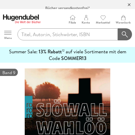
Bücher versandkostenfrei*
100 Tage Rückgaberecht***
Abholung in über 100 Filialen
Filiale
Konto
Merkzettel
Warenkorb
Hugendubel
Menu
Summer Sale:
13% Rabatt
auf viele Sortimente mit dem
12
mehr
Code
SOMMER13
erfahren
Band 9