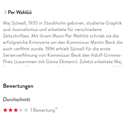
Per Wahlöö
Maj Sjöwall, 1935 in Stockholm geboren, studierte Graphik
und Journalismus und arbeitete für verschiedene
Zeitschriften. Mit ihrem Mann Per Wahlöö schrieb sie die
erfolgreiche Krimiserie um den Kommissar Martin Beck die
auch verfilmt wurde. 1996 erhielt Sjöwall für die erste
Serienverfilmung von Kommissar Beck den Adolf-Grimme-
Preis (zusammen mit Gösta Ekmann). Zuletzt arbeitete Maj
Sjöwall als Übersetzerin in Stockholm, wo sie im April 2020
verstarb.
Bewertungen
Per Wahlöö, 1926 im schwedischen Lund geboren, machte
Durchschnitt
nach dem Studium der Geschichte als Journalist Karriere. In
den fünfziger Jahren ging er nach Spanien und wurde 1956
15
1 Bewertung
vom Franco-Regime ausgewiesen. Nach verschiedenen
Reisen um die halbe Welt ließ er sich wieder in Schweden
nieder und arbeitete dort als Schriftsteller. Per Wahlöö starb