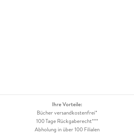
hervorgehoben.Die Autoren haben dabei auch die
schwedische Gesellschaft und das Sozialsystem in ihrem
Blickfeld.Es sind zwei Fälle die sich im letzten Drittel wie
Puzzleteile zusammen setzen.Die Story ist zwar meiner
Meinung nach spannend und komplex angelegt aber ich muss
gestehen dass mir der erste Band um einiges besser gefallen
hatte als dieser neunte in sich abgeschlossene Band dieser
Reihe. Ich vergebe daher drei Sterne.
Ihre Vorteile:
Bücher versandkostenfrei*
100 Tage Rückgaberecht***
Abholung in über 100 Filialen