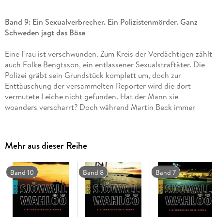
Band 9: Ein Sexualverbrecher. Ein Polizistenmörder. Ganz
Schweden jagt das Böse
Eine Frau ist verschwunden. Zum Kreis der Verdächtigen zählt
auch Folke Bengtsson, ein entlassener Sexualstraftäter. Die
Polizei gräbt sein Grundstück komplett um, doch zur
Enttäuschung der versammelten Reporter wird die dort
vermutete Leiche nicht gefunden. Hat der Mann sie
woanders verscharrt? Doch während Martin Beck immer
mehr Zweifel an Bengtssons Schuld kommen, jagt die Presse
schon einer neuen Sensation hinterher: Nach einer
Schießerei zwischen Streifenpolizisten und zwei jugendlichen
Mehr aus dieser Reihe
Dieben kann einer der beiden entkommen. Und nun fahnden
Presse und Polizei im ganzen Land nach dem
Polizistenmörder.
Band 10
Band 8
Band 7
Dies ist der neunte Band der weltberühmten Serie um den
schwedischen Kommissar Martin Beck. In neuer Übersetzung