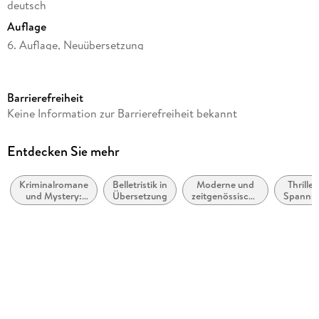
deutsch
Auflage
6. Auflage, Neuübersetzung
Seitenanzahl
352
Barrierefreiheit
Reihe
Keine Information zur Barrierefreiheit bekannt
Martin Beck ermittelt, 9
Autor/Autorin
Entdecken Sie mehr
Per Wahlöö, Maj Sjöwall
Kriminalromane
Belletristik in
Moderne und
Thriller
Übersetzung
und Mystery:
Übersetzung
zeitgenössische
Spannu
Hedwig M. Binder
Polizeiarbeit &
Belletristik:
Forensik
allgemein und
Vorwort
literarisch
Liza Marklund
Verlag/Hersteller
Rowohlt Taschenbuch
Originaltitel