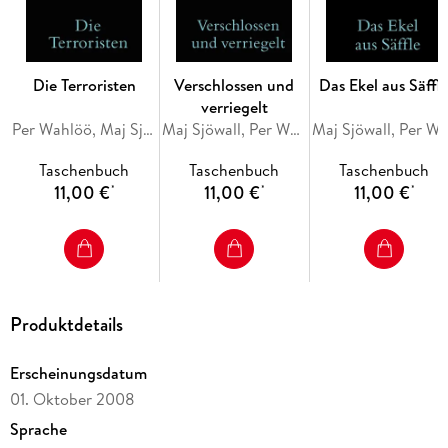
und mit einem Vorwort von Liza Marklund.
Die Terroristen
Verschlossen und
Das Ekel aus Säffl
verriegelt
Per Wahlöö, Maj Sjöwall
Maj Sjöwall, Per Wahlöö
Maj Sjöwall, Per W
Taschenbuch
Taschenbuch
Taschenbuch
11,00 €
11,00 €
11,00 €
*
*
*
Produktdetails
Erscheinungsdatum
01. Oktober 2008
Sprache