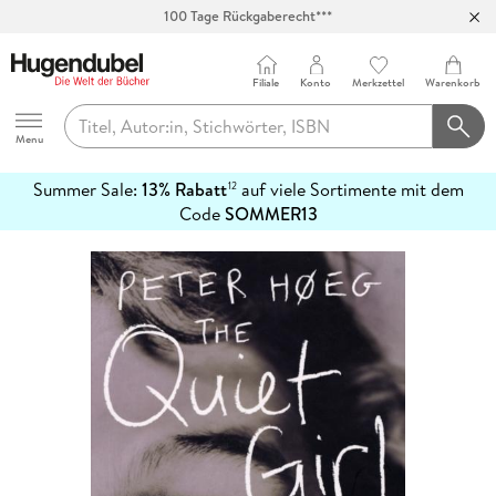
100 Tage Rückgaberecht***
Abholung in über 100 Filialen
Filiale
Konto
Merkzettel
Warenkorb
Hugendubel
Menu
Summer Sale:
13% Rabatt
auf viele Sortimente mit dem
12
mehr
Code
SOMMER13
erfahren