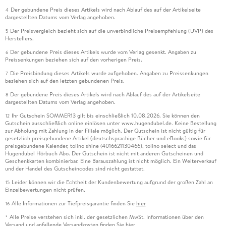
Der gebundene Preis dieses Artikels wird nach Ablauf des auf der Artikelseite
4
dargestellten Datums vom Verlag angehoben.
Der Preisvergleich bezieht sich auf die unverbindliche Preisempfehlung (UVP) des
5
Herstellers.
Der gebundene Preis dieses Artikels wurde vom Verlag gesenkt. Angaben zu
6
Preissenkungen beziehen sich auf den vorherigen Preis.
Die Preisbindung dieses Artikels wurde aufgehoben. Angaben zu Preissenkungen
7
beziehen sich auf den letzten gebundenen Preis.
Der gebundene Preis dieses Artikels wird nach Ablauf des auf der Artikelseite
8
dargestellten Datums vom Verlag angehoben.
Ihr Gutschein SOMMER13 gilt bis einschließlich 10.08.2026. Sie können den
12
Gutschein ausschließlich online einlösen unter www.hugendubel.de. Keine Bestellung
zur Abholung mit Zahlung in der Filiale möglich. Der Gutschein ist nicht gültig für
gesetzlich preisgebundene Artikel (deutschsprachige Bücher und eBooks) sowie für
preisgebundene Kalender, tolino shine (4016621130466), tolino select und das
Hugendubel Hörbuch Abo. Der Gutschein ist nicht mit anderen Gutscheinen und
Geschenkkarten kombinierbar. Eine Barauszahlung ist nicht möglich. Ein Weiterverkauf
und der Handel des Gutscheincodes sind nicht gestattet.
Leider können wir die Echtheit der Kundenbewertung aufgrund der großen Zahl an
15
Einzelbewertungen nicht prüfen.
Alle Informationen zur Tiefpreisgarantie finden Sie
hier
16
Alle Preise verstehen sich inkl. der gesetzlichen MwSt. Informationen über den
*
Versand und anfallende Versandkosten finden Sie
hier