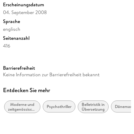
Erscheinungsdatum
identity and the true intentions of his young wards.
04. September 2008
Sprache
englisch
Seitenanzahl
416
Autor/Autorin
Peter Høeg
Barrierefreiheit
Übersetzung
Keine Information zur Barrierefreiheit bekannt
Nadia Christensen
Verlag/Hersteller
Entdecken Sie mehr
Vintage Publishing
Moderne und
Belletristik in
Produktart
Psychothriller
Dänemark
zeitgenössische
Übersetzung
kartoniert
Belletristik:
allgemein und
Gewicht
literarisch
287 g