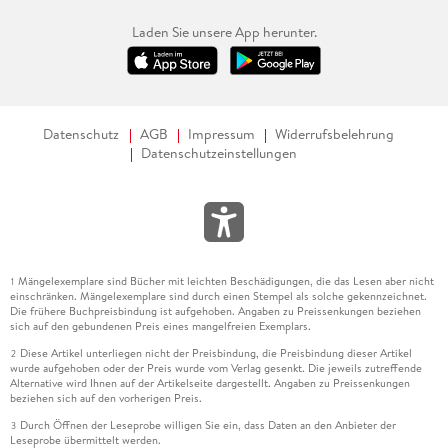
Laden Sie unsere App herunter.
Datenschutz
AGB
Impressum
Widerrufsbelehrung
Datenschutzeinstellungen
Mängelexemplare sind Bücher mit leichten Beschädigungen, die das Lesen aber nicht
1
einschränken. Mängelexemplare sind durch einen Stempel als solche gekennzeichnet.
Die frühere Buchpreisbindung ist aufgehoben. Angaben zu Preissenkungen beziehen
sich auf den gebundenen Preis eines mangelfreien Exemplars.
Diese Artikel unterliegen nicht der Preisbindung, die Preisbindung dieser Artikel
2
wurde aufgehoben oder der Preis wurde vom Verlag gesenkt. Die jeweils zutreffende
Alternative wird Ihnen auf der Artikelseite dargestellt. Angaben zu Preissenkungen
beziehen sich auf den vorherigen Preis.
Durch Öffnen der Leseprobe willigen Sie ein, dass Daten an den Anbieter der
3
Leseprobe übermittelt werden.