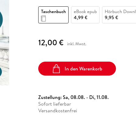
Fremdsprachige Bücher
n Lernhilfen
 Jugendbücher
eiber
Hörbuch Downloads im Bundle
cher
 Vergleich
 Puzzlezubehör
Lernen
New Adult
STABILO
Taschenbücher
Taschenbuch
eBook epub
Hörbuch Downl
hilfen
hriller
 Backen
er
lender
Ratgeber
4,99 €
9,95 €
op
hriller
Romance
Sachbücher
12,00 €
precher:innen
inkl. Mwst.
Science Fiction
Fremdsprachige Bücher
In den Warenkorb
Zustellung:
Sa, 08.08. - Di, 11.08.
Sofort lieferbar
Versandkostenfrei