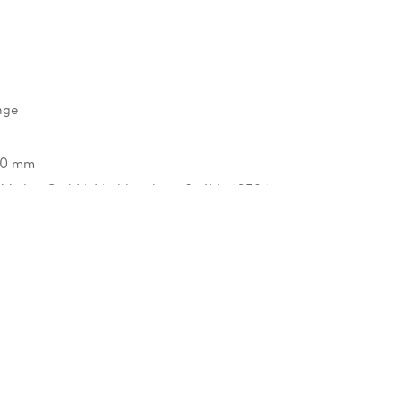
nge
40 mm
r Verlag GmbH, Hedderichstraße 114, 60596
 am Main, S. Fischer Verlag GmbH,
cherheit@fischerverlage.de