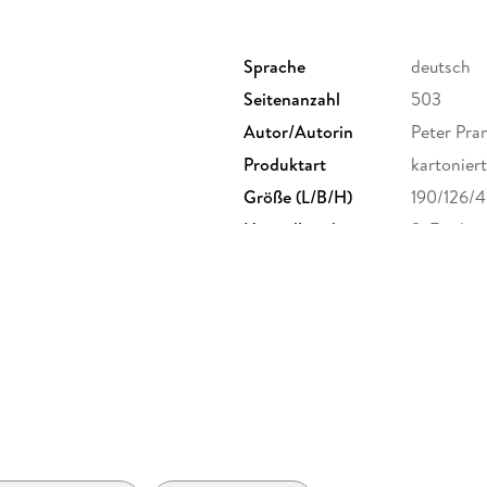
Sprache
deutsch
Seitenanzahl
503
Autor/Autorin
Peter Pra
Produktart
kartoniert
Größe (L/B/H)
190/126/
Herstelleradresse
S. Fische
Frankfurt
produktsi