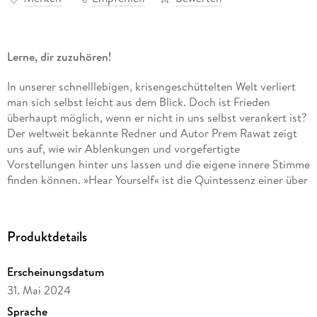
Lerne, dir zuzuhören!
In unserer schnelllebigen, krisengeschüttelten Welt verliert
man sich selbst leicht aus dem Blick. Doch ist Frieden
überhaupt möglich, wenn er nicht in uns selbst verankert ist?
Der weltweit bekannte Redner und Autor Prem Rawat zeigt
uns auf, wie wir Ablenkungen und vorgefertigte
Vorstellungen hinter uns lassen und die eigene innere Stimme
finden können.
»Hear Yourself« ist die Quintessenz einer über
50-jährigen Lehrtätigkeit, voller praktischer Einsichten und
fesselnder Geschichten, warmherzig und lebensnah.
Produktdetails
EIN INSPIRIERENDES, WEISES BUCH
ÜBER DEN WEG ZU
INNEREM FRIEDEN
Erscheinungsdatum
»Ich habe Prem Rawat einiges zu verdanken. Seitdem ich ihn
31. Mai 2024
kenne, meditiere ich, und seitdem ich meditiere, schreibe ich. « -
Sprache
Helge Timmerberg