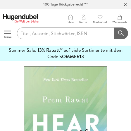
100 Tage Rückgaberecht***
Abholung in über 100 Filialen
Filiale
Konto
Merkzettel
Warenkorb
Hugendubel
Menu
Summer Sale:
13% Rabatt
auf viele Sortimente mit dem
12
mehr
Code
SOMMER13
erfahren