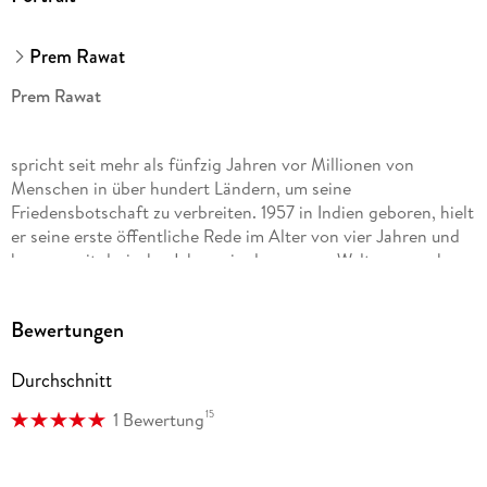
Prem Rawat
Prem Rawat
spricht seit mehr als fünfzig Jahren vor Millionen von
Menschen in über hundert Ländern, um seine
Friedensbotschaft zu verbreiten. 1957 in Indien geboren, hielt
er seine erste öffentliche Rede im Alter von vier Jahren und
begann mit dreizehn Jahren, in der ganzen Welt zu sprechen.
Weitere Schwerpunkte seiner Arbeit sind internationale
Friedenskonferenzen und -initiativen sowie humanitäre
Bewertungen
Projekte. Er wurde international mehrfach ausgezeichnet und
wird in den Medien häufig als » Botschafter des Friedens «
Durchschnitt
bezeichnet.
15
1 Bewertung
Prem Rawat ist Autor, Pilot, Fotograf, Komponist, Vater von
vier Kindern und Großvater von vier Enkelkindern. Er lebt mit