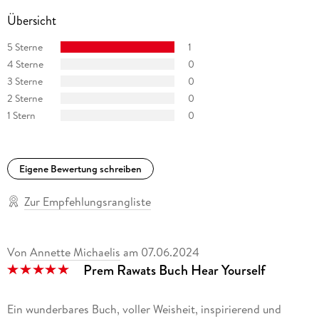
seiner Familie in Los Angeles und reist jedes Jahr um die Welt,
Übersicht
um Menschen zu treffen, die an seinem praktischen
Lebensansatz interessiert sind.
5 Sterne
1
4 Sterne
0
3 Sterne
0
2 Sterne
0
1 Stern
0
Eigene Bewertung schreiben
Zur Empfehlungsrangliste
Von
Annette Michaelis
am
07.06.2024
Prem Rawats Buch Hear Yourself
Ein wunderbares Buch, voller Weisheit, inspirierend und