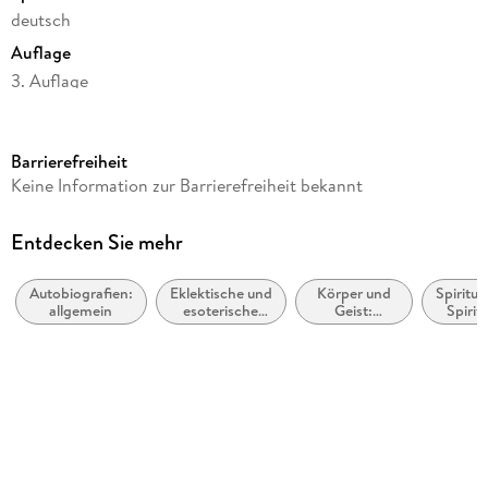
deutsch
Auflage
3. Auflage
Seitenanzahl
304
Barrierefreiheit
Autor/Autorin
Keine Information zur Barrierefreiheit bekannt
Prem Rawat
Übersetzung
Entdecken Sie mehr
Ralf Pannowitsch
Autobiografien:
Eklektische und
Körper und
Spiritua
Verlag/Hersteller
allgemein
esoterische
Geist:
Spirit
Piper Verlag GmbH
Religionen und
Meditation
Glaubenslehren
und
Originaltitel
Visualisierung
Hear Yourself
Originalsprache
englisch
Produktart