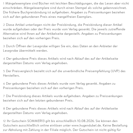
Mängelexemplare sind Bücher mit leichten Beschädigungen, die das Lesen aber nicht
1
einschränken. Mängelexemplare sind durch einen Stempel als solche gekennzeichnet.
Die frühere Buchpreisbindung ist aufgehoben. Angaben zu Preissenkungen beziehen
sich auf den gebundenen Preis eines mangelfreien Exemplars.
Diese Artikel unterliegen nicht der Preisbindung, die Preisbindung dieser Artikel
2
wurde aufgehoben oder der Preis wurde vom Verlag gesenkt. Die jeweils zutreffende
Alternative wird Ihnen auf der Artikelseite dargestellt. Angaben zu Preissenkungen
beziehen sich auf den vorherigen Preis.
Durch Öffnen der Leseprobe willigen Sie ein, dass Daten an den Anbieter der
3
Leseprobe übermittelt werden.
Der gebundene Preis dieses Artikels wird nach Ablauf des auf der Artikelseite
4
dargestellten Datums vom Verlag angehoben.
Der Preisvergleich bezieht sich auf die unverbindliche Preisempfehlung (UVP) des
5
Herstellers.
Der gebundene Preis dieses Artikels wurde vom Verlag gesenkt. Angaben zu
6
Preissenkungen beziehen sich auf den vorherigen Preis.
Die Preisbindung dieses Artikels wurde aufgehoben. Angaben zu Preissenkungen
7
beziehen sich auf den letzten gebundenen Preis.
Der gebundene Preis dieses Artikels wird nach Ablauf des auf der Artikelseite
8
dargestellten Datums vom Verlag angehoben.
Ihr Gutschein SOMMER13 gilt bis einschließlich 10.08.2026. Sie können den
12
Gutschein ausschließlich online einlösen unter www.hugendubel.de. Keine Bestellung
zur Abholung mit Zahlung in der Filiale möglich. Der Gutschein ist nicht gültig für