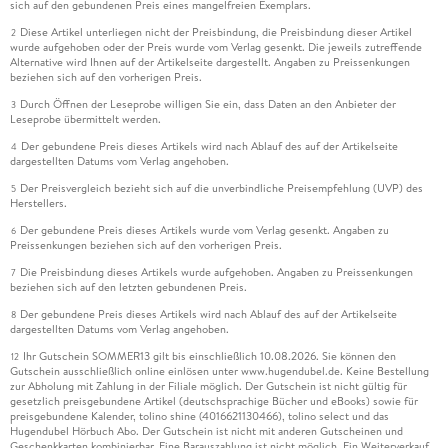
sich auf den gebundenen Preis eines mangelfreien Exemplars.
Diese Artikel unterliegen nicht der Preisbindung, die Preisbindung dieser Artikel
2
wurde aufgehoben oder der Preis wurde vom Verlag gesenkt. Die jeweils zutreffende
Alternative wird Ihnen auf der Artikelseite dargestellt. Angaben zu Preissenkungen
beziehen sich auf den vorherigen Preis.
Durch Öffnen der Leseprobe willigen Sie ein, dass Daten an den Anbieter der
3
Leseprobe übermittelt werden.
Der gebundene Preis dieses Artikels wird nach Ablauf des auf der Artikelseite
4
dargestellten Datums vom Verlag angehoben.
Der Preisvergleich bezieht sich auf die unverbindliche Preisempfehlung (UVP) des
5
Herstellers.
Der gebundene Preis dieses Artikels wurde vom Verlag gesenkt. Angaben zu
6
Preissenkungen beziehen sich auf den vorherigen Preis.
Die Preisbindung dieses Artikels wurde aufgehoben. Angaben zu Preissenkungen
7
beziehen sich auf den letzten gebundenen Preis.
Der gebundene Preis dieses Artikels wird nach Ablauf des auf der Artikelseite
8
dargestellten Datums vom Verlag angehoben.
Ihr Gutschein SOMMER13 gilt bis einschließlich 10.08.2026. Sie können den
12
Gutschein ausschließlich online einlösen unter www.hugendubel.de. Keine Bestellung
zur Abholung mit Zahlung in der Filiale möglich. Der Gutschein ist nicht gültig für
gesetzlich preisgebundene Artikel (deutschsprachige Bücher und eBooks) sowie für
preisgebundene Kalender, tolino shine (4016621130466), tolino select und das
Hugendubel Hörbuch Abo. Der Gutschein ist nicht mit anderen Gutscheinen und
Geschenkkarten kombinierbar. Eine Barauszahlung ist nicht möglich. Ein Weiterverkauf