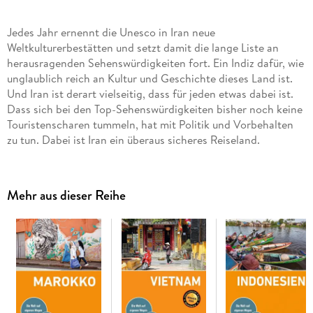
Jedes Jahr ernennt die Unesco in Iran neue
Weltkulturerbestätten und setzt damit die lange Liste an
herausragenden Sehenswürdigkeiten fort. Ein Indiz dafür, wie
unglaublich reich an Kultur und Geschichte dieses Land ist.
Und Iran ist derart vielseitig, dass für jeden etwas dabei ist.
Dass sich bei den Top-Sehenswürdigkeiten bisher noch keine
Touristenscharen tummeln, hat mit Politik und Vorbehalten
zu tun. Dabei ist Iran ein überaus sicheres Reiseland.
Mit seinen unzähligen praktischen Tipps, Karten und
Mehr aus dieser Reihe
Aktivtouren ist das Stefan Loose Handbuch Iran der ideale
Begleiter für alle, die das Land auf eigene Faust erkunden
wollen. Noch gilt Iran als Geheimtipp kaum zu glauben
angesichts der vielen kulturellen Schätze, spektakulären
Landschaften und der sagenhaften Herzlichkeit, mit denen
Iraner und Iranerinnen Reisenden begegnen. Das Stefan
Loose Travel Handbuch Iran führt zu den absoluten Topzielen
genauso wie in abgelegene und weniger bekannte Ecken.