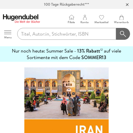
100 Tage Rückgaberecht***
Abholung in über 100 Filialen
Filiale
Konto
Merkzettel
Warenkorb
Hugendubel
Menu
Nur noch heute: Summer Sale -
13% Rabatt
auf viele
12
mehr
Sortimente mit dem Code
SOMMER13
erfahren